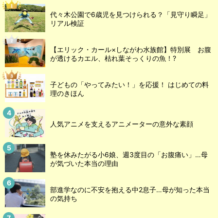
代々木公園で6歳児を見つけられる？「見守り瞬足」
リアル検証
【エリック・カール×しながわ水族館】特別展 お腹
が透けるカエル、枯れ葉そっくりの魚！?
子どもの「やってみたい！」を応援！ はじめての料
理のきほん
人気アニメを支えるアニメーターの意外な素顔
塾を休みたがる小6娘、週3度目の「お腹痛い」…母
が気づいた本当の理由
部進学なのに不安を抱える中2息子…母が知った本当
の気持ち