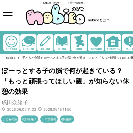
nobico（のびこ）｜子育て情報サイト
nobicoとは？
nobico
子どもと会話
>
ぼーっとする子の脳で何が起きている？ 「もっと頑張ってほしい親
ぼーっとする子の脳で何が起きている？
「もっと頑張ってほしい親」が知らない休
憩の効果
成田奈緒子
2026.06.05 11:32
2026.06.15 11:50
子どもの脳
成田奈緒子
日本文芸社
書籍抜粋