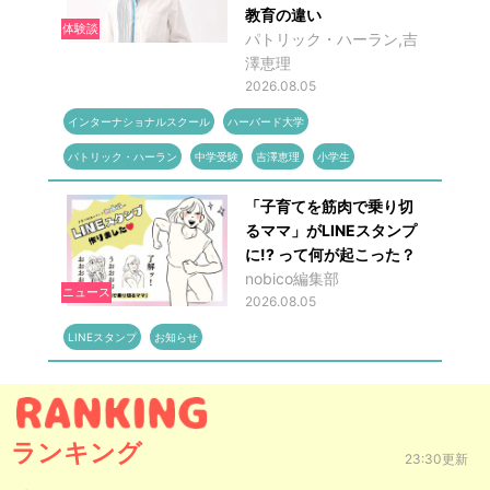
教育の違い
体験談
パトリック・ハーラン,吉
澤恵理
2026.08.05
インターナショナルスクール
ハーバード大学
パトリック・ハーラン
中学受験
吉澤恵理
小学生
「子育てを筋肉で乗り切
るママ」がLINEスタンプ
に!? って何が起こった？
nobico編集部
ニュース
2026.08.05
LINEスタンプ
お知らせ
ランキング
23:30更新