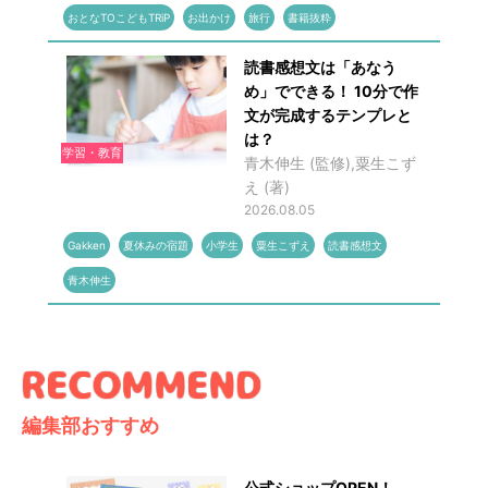
おとなTOこどもTRiP
お出かけ
旅行
書籍抜粋
読書感想文は「あなう
め」でできる！ 10分で作
文が完成するテンプレと
は？
学習・教育
青木伸生 (監修),粟生こず
え (著)
2026.08.05
Gakken
夏休みの宿題
小学生
粟生こずえ
読書感想文
青木伸生
編集部おすすめ
公式ショップOPEN！