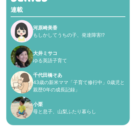
連載
河原崎美香
もしかしてうちの子、発達障害!?
大井ミサコ
ゆる英語子育て
千代田橋そあ
43歳の新米ママ「子育て修行中」0歳児と
親歴0年の成長記録」
小栗
母と息子、山梨ふたり暮らし