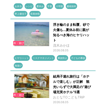
お弁当
レシピ
夏休み
学童
小学館
書籍抜粋
野上優佳子
長期休暇
浮き輪のまま転覆、砂で
火傷も...夏休み前に親が
知るべき海のヒヤリハッ
ト
本・遊び
茂木みかほ
2026.08.05
ヒヤリハット
リスクマネジメント
事故防止
子どもの事故
海遊び
結局子連れ旅行は「ホテ
ルで楽しむ」が正解 観
光いらずで大満足の“遊び
場充実ホテル”5選
本・遊び
おとなTOこどもTRiP
2026.08.05