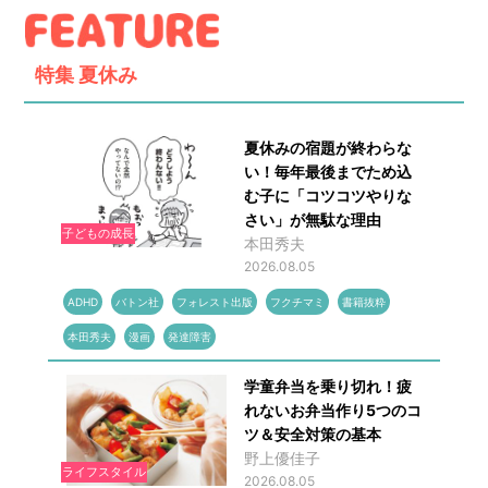
特集
夏休み
夏休みの宿題が終わらな
い！毎年最後までため込
む子に「コツコツやりな
さい」が無駄な理由
子どもの成長
本田秀夫
2026.08.05
ADHD
バトン社
フォレスト出版
フクチマミ
書籍抜粋
本田秀夫
漫画
発達障害
学童弁当を乗り切れ！疲
れないお弁当作り5つのコ
ツ＆安全対策の基本
野上優佳子
ライフスタイル
2026.08.05