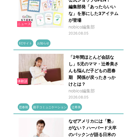
編集部発「あったらいい
な」を形にした3アイテム
が登場
ニュース
nobico編集部
2026.08.05
ECサイト
お知らせ
「2年間ほとんど会話な
し」5児のママ・辻希美さ
んも悩んだ子どもの思春
期 関係が戻ったきっか
体験談
けとは？
nobico編集部
2026.08.05
思春期
親子コミュニケーション
辻希美
なぜアメリカには「塾」
がない？ ハーバード大卒
のパックンが語る日米の