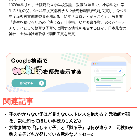
1978年生まれ。大阪府公立小学校教諭。教職24年目で、小学生と中学
生の2児の父。令和4年度文部科学大臣優秀教職員表彰を受賞し、令和6
年度版教科書編集委員を務める。絵本『コロナとがっこう』、教育書
『先生を続けるための「演じる」仕事術』など著書多数。Voicyパーソ
ナリティとして教育や子育てに関する情報を発信するほか、日本最古の
神社・大神神社短歌祭で額田王賞を受賞。
関連記事
手のかからない子ほど見えないストレスを抱える？ 元教師が語
る、親に知ってほしい学校のしんどさ
授業参観で「はしゃぐ子」と「黙る子」は何が違う？ 元教師が
教える子どもが発している意外なメッセージ