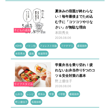
夏休みの宿題が終わらな
い！毎年最後までため込
む子に「コツコツやりな
さい」が無駄な理由
子どもの成長
本田秀夫
2026.08.06
ADHD
バトン社
フォレスト出版
フクチマミ
書籍抜粋
本田秀夫
漫画
発達障害
学童弁当を乗り切れ！疲
れないお弁当作り5つのコ
ツ＆安全対策の基本
野上優佳子
ライフスタイル
2026.08.06
お弁当
レシピ
夏休み
学童
小学館
書籍抜粋
野上優佳子
長期休暇