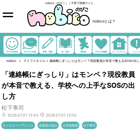
nobico（のびこ）｜子育て情報サイト
nobicoとは？
nobico
ライフスタイル
>
連絡帳にぎっしりはモンペ？現役教員が本音で教えるSOSの出
「連絡帳にぎっしり」はモンペ？現役教員
が本音で教える、学校への上手なSOSの出
し方
松下隼司
2026.07.01 13:43
2026.07.01 12:00
モンスターペアレント
保護者の悩み
小学校教師
松下隼司