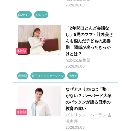
2026.08.06
ECサイト
お知らせ
「2年間ほとんど会話な
し」5児のママ・辻希美さ
んも悩んだ子どもの思春
期 関係が戻ったきっか
体験談
けとは？
nobico編集部
2026.08.06
思春期
親子コミュニケーション
辻希美
なぜアメリカには「塾」
がない？ ハーバード大卒
のパックンが語る日米の
教育の違い
体験談
パトリック・ハーラン,吉
澤恵理
2026.08.06