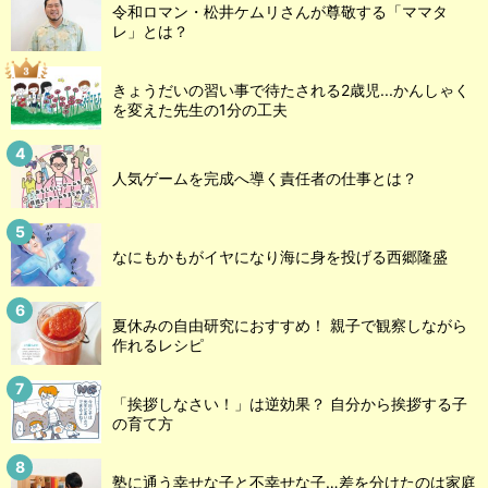
令和ロマン・松井ケムリさんが尊敬する「ママタ
レ」とは？
きょうだいの習い事で待たされる2歳児...かんしゃく
を変えた先生の1分の工夫
人気ゲームを完成へ導く責任者の仕事とは？
なにもかもがイヤになり海に身を投げる西郷隆盛
夏休みの自由研究におすすめ！ 親子で観察しながら
作れるレシピ
「挨拶しなさい！」は逆効果？ 自分から挨拶する子
の育て方
塾に通う幸せな子と不幸せな子…差を分けたのは家庭