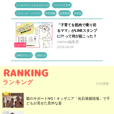
インターナショナルスクール
ハーバード大学
パトリック・ハーラン
中学受験
吉澤恵理
小学生
「子育てを筋肉で乗り切
るママ」がLINEスタンプ
に!? って何が起こった？
nobico編集部
ニュース
2026.08.06
LINEスタンプ
お知らせ
ランキング
5:30更新
親のサポートNG！キッザニア「化石発掘現場」で子
どもが見せた意外な姿