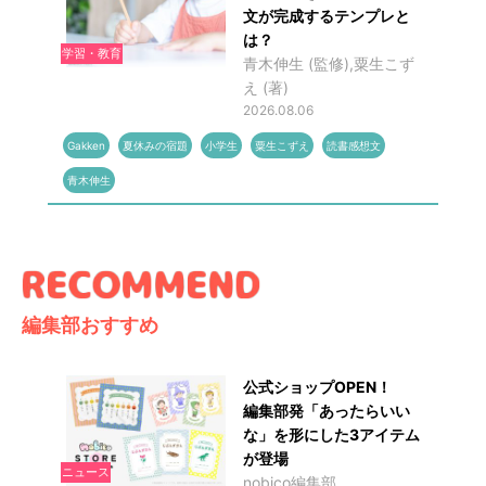
文が完成するテンプレと
は？
学習・教育
青木伸生 (監修),粟生こず
え (著)
2026.08.06
Gakken
夏休みの宿題
小学生
粟生こずえ
読書感想文
青木伸生
編集部おすすめ
公式ショップOPEN！
編集部発「あったらいい
な」を形にした3アイテム
が登場
ニュース
nobico編集部