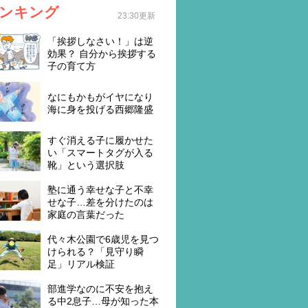
ンキング
23:30更新
「挨拶しなさい！」は逆
効果？ 自分から挨拶する
子の育て方
なにもかもがイヤになり
海に身を投げる西郷隆盛
すぐ消える子に履かせた
い「スマートタグが入る
靴」という選択肢
塾に通う幸せな子と不幸
せな子…差を分けたのは
家庭の言葉だった
代々木公園で6歳児を見つ
けられる？「見守り瞬
足」リアル検証
部進学なのに不安を抱え
る中2息子…母が知った本