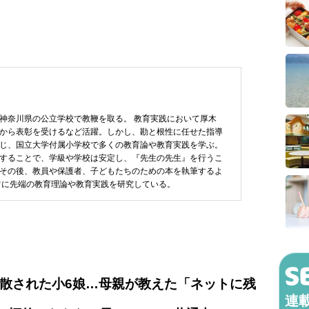
神奈川県の公立学校で教鞭を取る。 教育実践において厚木
から表彰を受けるなど活躍。しかし、勘と根性に任せた指導
じ、国立大学付属小学校で多くの教育論や教育実践を学ぶ。
することで、学級や学校は安定し、『先生の先生』を行うこ
その後、教員や保護者、子どもたちのための本を執筆するよ
常に先端の教育理論や教育実践を研究している。
拡散された小6娘…母親が教えた「ネットに残
連