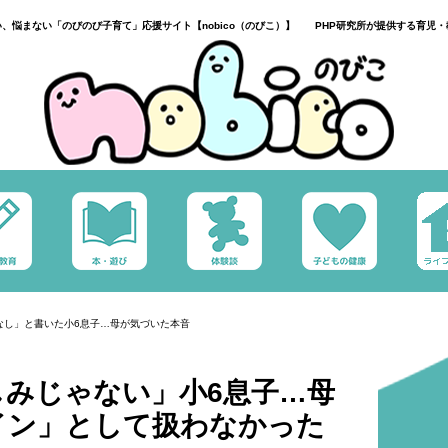
い、悩まない「のびのび子育て」応援サイト【nobico（のびこ）】 PHP研究所が提供する育児・
なし」と書いた小6息子…母が気づいた本音
しみじゃない」小6息子…母
イン」として扱わなかった