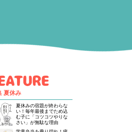
集
夏休み
夏休みの宿題が終わらな
い！毎年最後までため込
む子に「コツコツやりな
さい」が無駄な理由
学童弁当を乗り切れ！疲