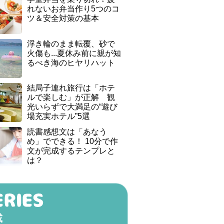
れないお弁当作り5つのコ
ツ＆安全対策の基本
浮き輪のまま転覆、砂で
火傷も...夏休み前に親が知
るべき海のヒヤリハット
結局子連れ旅行は「ホテ
ルで楽しむ」が正解 観
光いらずで大満足の“遊び
場充実ホテル”5選
読書感想文は「あなう
め」でできる！ 10分で作
文が完成するテンプレと
は？
載