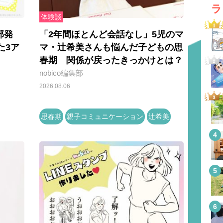
ラ
体験談
部発
「2年間ほとんど会話なし」5児のマ
た3ア
マ・辻希美さんも悩んだ子どもの思
春期 関係が戻ったきっかけとは？
nobico編集部
2026.08.06
思春期
親子コミュニケーション
辻希美