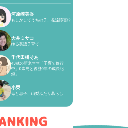
河原崎美香
もしかしてうちの子、発達障害!?
大井ミサコ
ゆる英語子育て
千代田橋そあ
43歳の新米ママ「子育て修行
中」0歳児と親歴0年の成長記
録」
小栗
母と息子、山梨ふたり暮らし