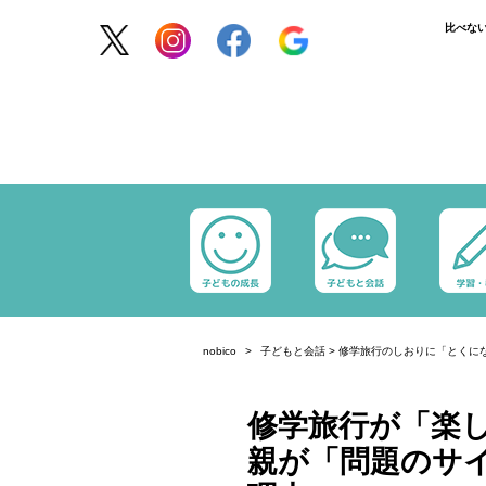
比べな
nobico
子どもと会話
>
修学旅行のしおりに「とくに
修学旅行が「楽
親が「問題のサ