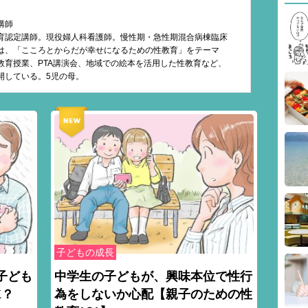
講師
育認定講師。現役婦人科看護師。慢性期・急性期混合病棟臨床
は、「こころとからだが幸せになるための性教育」をテーマ
教育授業、PTA講演会、地域での絵本を活用した性教育など、
開している。5児の母。
子どもの成長
子ども
中学生の子どもが、興味本位で性行
K？
為をしないか心配【親子のための性