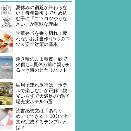
夏休みの宿題が終わらな
い！毎年最後までため込
む子に「コツコツやりな
さい」が無駄な理由
学童弁当を乗り切れ！疲
れないお弁当作り5つのコ
ツ＆安全対策の基本
浮き輪のまま転覆、砂で
火傷も...夏休み前に親が知
るべき海のヒヤリハット
結局子連れ旅行は「ホテ
ルで楽しむ」が正解 観
光いらずで大満足の“遊び
場充実ホテル”5選
読書感想文は「あなう
め」でできる！ 10分で作
文が完成するテンプレと
は？