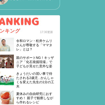
ンキング
17:30更新
令和ロマン・松井ケムリ
さんが尊敬する「ママタ
レ」とは？
親のサポートNG！キッザ
ニア「化石発掘現場」で
子どもが見せた意外な姿
きょうだいの習い事で待
たされる2歳児...かんしゃ
くを変えた先生の1分の工
夫
夏休みの自由研究におす
すめ！ 親子で観察しなが
ら作れるレシピ