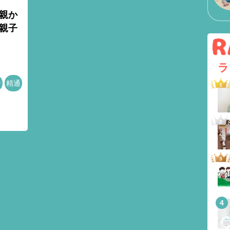
親か
親子
ラ
子
精通