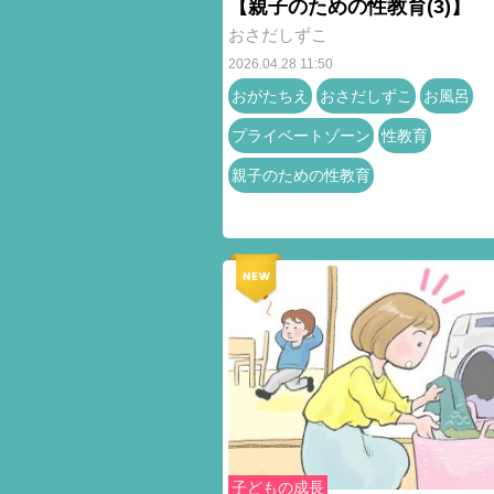
【親子のための性教育(3)】
おさだしずこ
2026.04.28 11:50
おがたちえ
おさだしずこ
お風呂
プライベートゾーン
性教育
親子のための性教育
子どもの成長