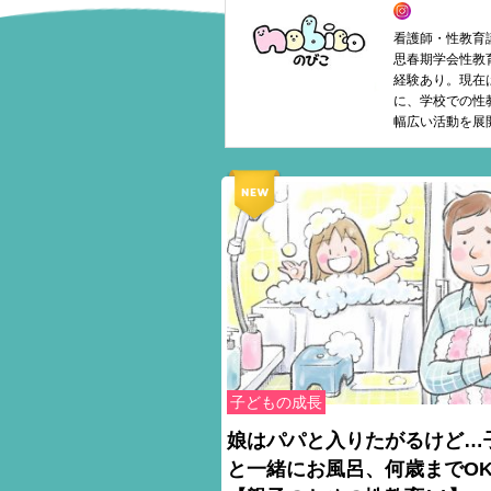
看護師・性教育
思春期学会性教
経験あり。現在
に、学校での性
幅広い活動を展
子どもの成長
娘はパパと入りたがるけど…
と一緒にお風呂、何歳までO