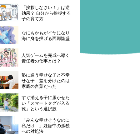
「挨拶しなさい！」は逆
効果？ 自分から挨拶する
子の育て方
なにもかもがイヤになり
海に身を投げる西郷隆盛
人気ゲームを完成へ導く
責任者の仕事とは？
塾に通う幸せな子と不幸
せな子…差を分けたのは
家庭の言葉だった
すぐ消える子に履かせた
い「スマートタグが入る
靴」という選択肢
「みんな幸せそうなのに
私だけ…」妊娠中の孤独
への対処法