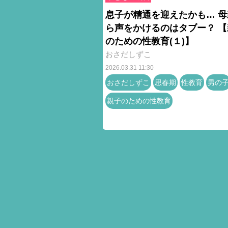
息子が精通を迎えたかも… 母
ら声をかけるのはタブー？ 【
のための性教育(１)】
おさだしずこ
2026.03.31 11:30
おさだしずこ
思春期
性教育
男の
親子のための性教育