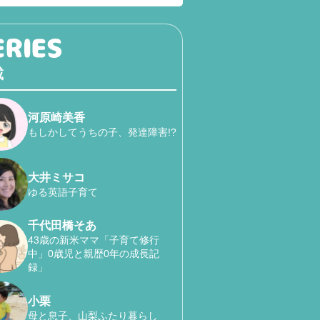
載
河原崎美香
もしかしてうちの子、発達障害!?
大井ミサコ
ゆる英語子育て
千代田橋そあ
43歳の新米ママ「子育て修行
中」0歳児と親歴0年の成長記
録」
小栗
母と息子、山梨ふたり暮らし