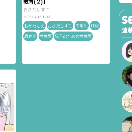
教育(２)】
おさだしずこ
2026.04.15 11:00
おがたちえ
おさだしずこ
中学生
妊娠
連
思春期
性教育
親子のための性教育