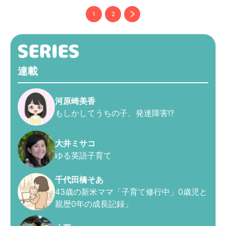
1
2
連載
河原崎美香
もしかしてうちの子、発達障害!?
大井ミサコ
ゆる英語子育て
千代田橋そあ
43歳の新米ママ「子育て修行中」0歳児と
親歴0年の成長記録」