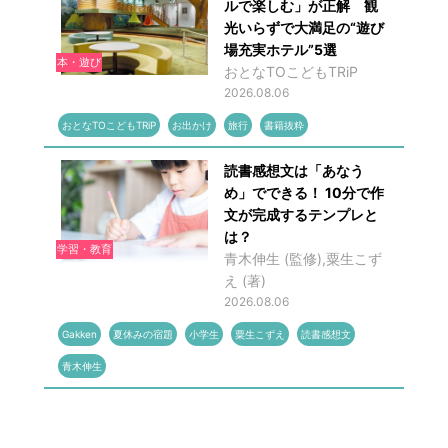
ルで楽しむ」が正解 観
光いらずで大満足の“遊び
場充実ホテル”5選
本・遊び
おとなTOこどもTRiP
2026.08.06
おとなTOこどもTRiP
お出かけ
旅行
書籍抜粋
読書感想文は「あなう
め」でできる！ 10分で作
文が完成するテンプレと
は？
学習・教育
青木伸生 (監修),粟生こず
え (著)
2026.08.06
Gakken
夏休みの宿題
小学生
粟生こずえ
読書感想文
青木伸生