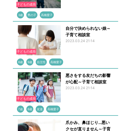
子どもの成長
3歳
男の子
高橋愛子
自分で決められない娘～
子育て相談室
2023.03.24 21:14
子どもの成長
8歳
9歳
自主性
高橋愛子
悪さをする友だちの影響
が心配～子育て相談室
2023.03.24 21:14
子どもの成長
7歳
8歳
友達
高橋愛子
爪かみ、鼻ほじり…悪い
クセが直りません～子育