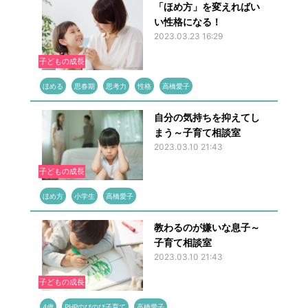
「ほめ方」を変えればい
い性格になる！
2023.03.23 16:29
子どもの成長
ほめる
思春期
思考力
性格
高橋愛子
自分の気持ちを抑えてし
まう～子育て相談室
2023.03.10 21:43
子どもの成長
ほめ方
小学生
高橋愛子
教わるのが嫌いな息子～
子育て相談室
2023.03.10 21:43
子どもの成長
4歳
PHPのびのび子育て
高橋愛子