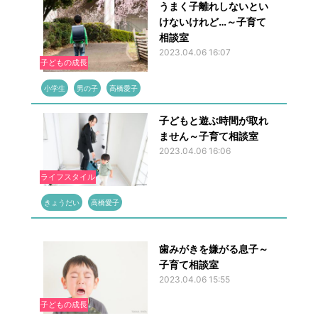
うまく子離れしないとい
けないけれど…～子育て
相談室
2023.04.06 16:07
子どもの成長
小学生
男の子
高橋愛子
子どもと遊ぶ時間が取れ
ません～子育て相談室
2023.04.06 16:06
ライフスタイル
きょうだい
高橋愛子
歯みがきを嫌がる息子～
子育て相談室
2023.04.06 15:55
子どもの成長