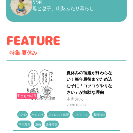
小栗
母と息子、山梨ふたり暮らし
特集
夏休み
夏休みの宿題が終わらな
い！毎年最後までため込
む子に「コツコツやりな
さい」が無駄な理由
子どもの成長
本田秀夫
2026.08.06
ADHD
バトン社
フォレスト出版
フクチマミ
書籍抜粋
本田秀夫
漫画
発達障害