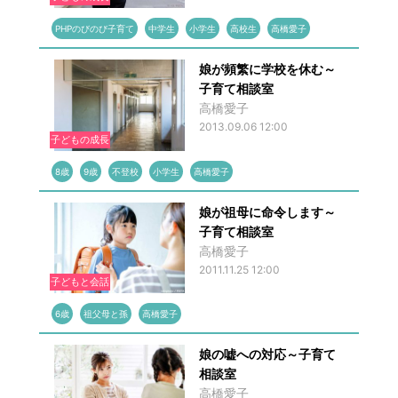
PHPのびのび子育て
中学生
小学生
高校生
高橋愛子
娘が頻繁に学校を休む～
子育て相談室
高橋愛子
2013.09.06 12:00
子どもの成長
8歳
9歳
不登校
小学生
高橋愛子
娘が祖母に命令します～
子育て相談室
高橋愛子
2011.11.25 12:00
子どもと会話
6歳
祖父母と孫
高橋愛子
娘の嘘への対応～子育て
相談室
高橋愛子