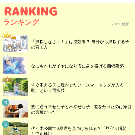
ランキング
23:30更新
「挨拶しなさい！」は逆効果？ 自分から挨拶する子
の育て方
なにもかもがイヤになり海に身を投げる西郷隆盛
すぐ消える子に履かせたい「スマートタグが入る
靴」という選択肢
塾に通う幸せな子と不幸せな子…差を分けたのは家庭
の言葉だった
代々木公園で6歳児を見つけられる？「見守り瞬足」
リアル検証