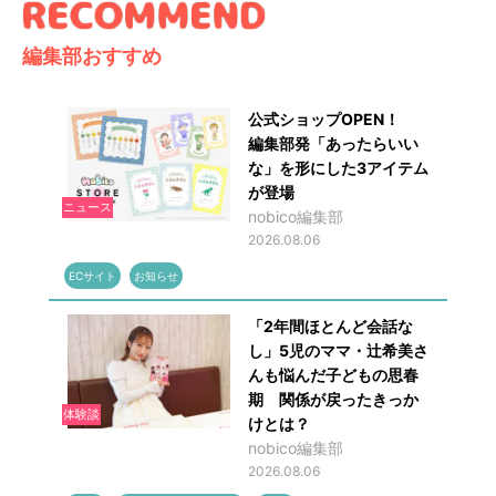
編集部おすすめ
公式ショップOPEN！
編集部発「あったらいい
な」を形にした3アイテム
が登場
ニュース
nobico編集部
2026.08.06
ECサイト
お知らせ
「2年間ほとんど会話な
し」5児のママ・辻希美さ
んも悩んだ子どもの思春
期 関係が戻ったきっか
体験談
けとは？
nobico編集部
2026.08.06