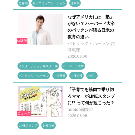
思春期
親子コミュニケーション
辻希美
なぜアメリカには「塾」
がない？ ハーバード大卒
のパックンが語る日米の
教育の違い
体験談
パトリック・ハーラン,吉
澤恵理
2026.08.06
インターナショナルスクール
ハーバード大学
パトリック・ハーラン
中学受験
吉澤恵理
小学生
「子育てを筋肉で乗り切
るママ」がLINEスタンプ
に!? って何が起こった？
nobico編集部
ニュース
2026.08.06
LINEスタンプ
お知らせ