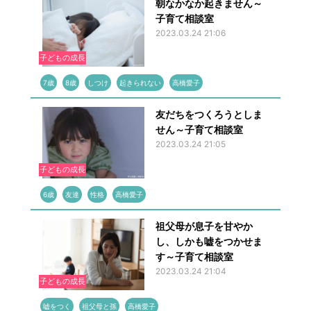
朝なかなか起きません～
子育て相談室
2023.03.24 21:06
子どもの成長
7歳
8歳
しつけ
起きられない
高橋愛子
友だちをつくろうとしま
せん～子育て相談室
2023.03.24 21:05
子どもの成長
6歳
友達
性格
高橋愛子
祖父母が息子を甘やか
し、しかも嘘をつかせま
す～子育て相談室
2023.03.24 21:04
子どもの成長
嘘をつく
祖父母と孫
高橋愛子