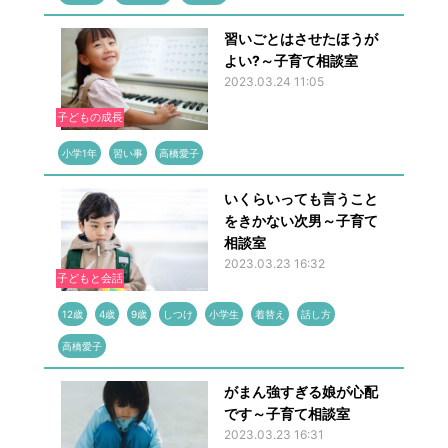
習いごとはさせたほうが
よい?～子育て相談室
2023.03.24 11:05
子どもの成長
小学1年
習い事
高橋愛子
いくらいっても言うこと
をきかない次男～子育て
相談室
2023.03.23 16:32
子どもと会話
12歳
4歳
9歳
しつけ
小学生
着替え
話し方
高橋愛子
がまん強すぎる娘が心配
です～子育て相談室
2023.03.23 16:31