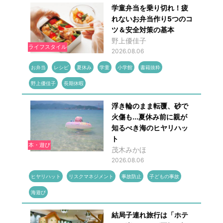
学童弁当を乗り切れ！疲
れないお弁当作り5つのコ
ツ＆安全対策の基本
野上優佳子
ライフスタイル
2026.08.06
お弁当
レシピ
夏休み
学童
小学館
書籍抜粋
野上優佳子
長期休暇
浮き輪のまま転覆、砂で
火傷も...夏休み前に親が
知るべき海のヒヤリハッ
ト
本・遊び
茂木みかほ
2026.08.06
ヒヤリハット
リスクマネジメント
事故防止
子どもの事故
海遊び
結局子連れ旅行は「ホテ