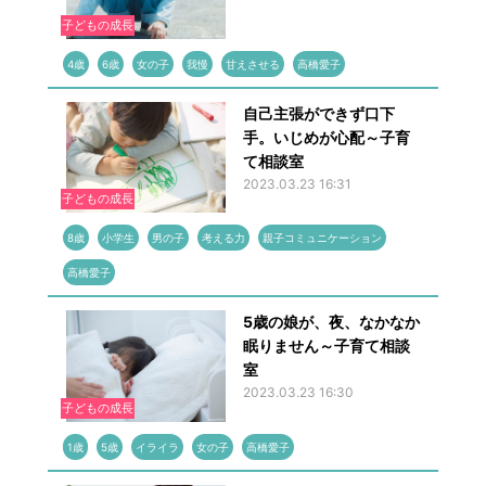
子どもの成長
4歳
6歳
女の子
我慢
甘えさせる
高橋愛子
自己主張ができず口下
手。いじめが心配～子育
て相談室
2023.03.23 16:31
子どもの成長
8歳
小学生
男の子
考える力
親子コミュニケーション
高橋愛子
5歳の娘が、夜、なかなか
眠りません～子育て相談
室
2023.03.23 16:30
子どもの成長
1歳
5歳
イライラ
女の子
高橋愛子