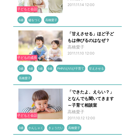
2011.11.14 12:00
子どもと会話
6歳
嘘をつく
高橋愛子
「甘えさせる」ほど子ど
もは伸びるのはなぜ？
高橋愛子
2011.11.10 12:00
子どもの成長
3歳
4歳
5歳
6歳
PHPのびのび子育て
甘えさせる
高橋愛子
「できたよ、えらい？」
となんでも聞いてきます
～子育て相談室
高橋愛子
子どもと会話
2011.10.12 12:00
3歳
かんしゃく
きょうだい
高橋愛子