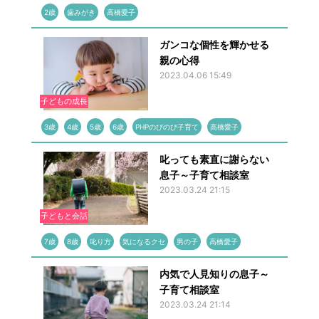
2歳
歯みがき
高橋愛子
ガンコな個性を輝かせる
親の心得
2023.04.06 15:49
子どもの成長
3歳
4歳
5歳
6歳
PHPのびのび子育て
高橋愛子
叱っても素直に謝らない
息子～子育て相談室
2023.03.24 21:15
子どもと会話
7歳
8歳
叱り方
気になるクセ
男の子
高橋愛子
内気で人見知りの息子～
子育て相談室
2023.03.24 21:14