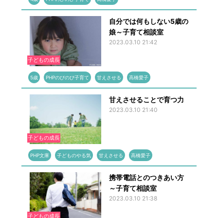
自分では何もしない5歳の
娘～子育て相談室
2023.03.10 21:42
子どもの成長
5歳
PHPのびのび子育て
甘えさせる
高橋愛子
甘えさせることで育つ力
2023.03.10 21:40
子どもの成長
PHP文庫
子どものやる気
甘えさせる
高橋愛子
携帯電話とのつきあい方
～子育て相談室
2023.03.10 21:38
子どもの成長