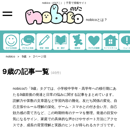
nobico（のびこ）｜子育て情報サイト
nobicoとは？
nobico
9歳
2ページ目
9歳の記事一覧
(46件)
nobicoの「9歳」タグでは、小学校中学年・高学年への移行期にあ
たる9歳前後の発達と日常の悩みに関する記事をまとめています。
読解力や算数の文章題など学習内容の難化、友だち関係の変化、自
己主張やルール理解の深化、ゲーム・スマホとの付き合い方、自己
効力感の育て方など、この時期特有のテーマを整理。発達の目安や
気になるサイン、家庭での具体的な声かけやサポート方法にアクセ
スでき、成長の背景理解と実践のヒントが得られるカテゴリです。