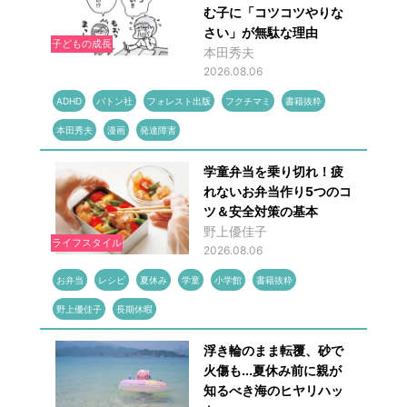
む子に「コツコツやりな
さい」が無駄な理由
子どもの成長
本田秀夫
2026.08.06
ADHD
バトン社
フォレスト出版
フクチマミ
書籍抜粋
本田秀夫
漫画
発達障害
学童弁当を乗り切れ！疲
れないお弁当作り5つのコ
ツ＆安全対策の基本
野上優佳子
ライフスタイル
2026.08.06
お弁当
レシピ
夏休み
学童
小学館
書籍抜粋
野上優佳子
長期休暇
浮き輪のまま転覆、砂で
火傷も...夏休み前に親が
知るべき海のヒヤリハッ