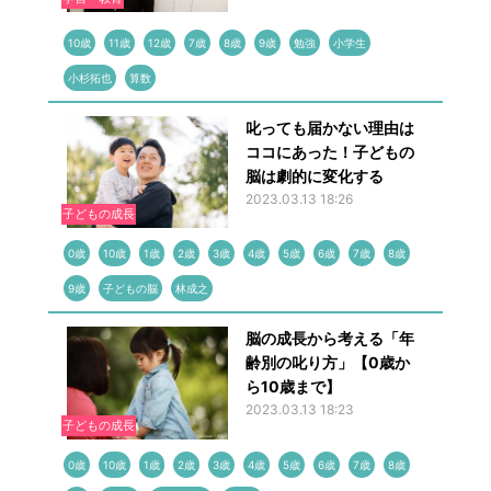
10歳
11歳
12歳
7歳
8歳
9歳
勉強
小学生
小杉拓也
算数
叱っても届かない理由は
ココにあった！子どもの
脳は劇的に変化する
2023.03.13 18:26
子どもの成長
0歳
10歳
1歳
2歳
3歳
4歳
5歳
6歳
7歳
8歳
9歳
子どもの脳
林成之
脳の成長から考える「年
齢別の叱り方」【0歳か
ら10歳まで】
2023.03.13 18:23
子どもの成長
0歳
10歳
1歳
2歳
3歳
4歳
5歳
6歳
7歳
8歳