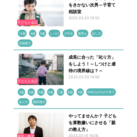
をきかない次男～子育て
相談室
2023.03.23 16:32
子どもと会話
12歳
4歳
9歳
しつけ
小学生
着替え
話し方
高橋愛子
成長に合った「叱り方」
をしよう！～しつけと虐
待の境界線は？～
2023.03.23 14:59
子どもと会話
3歳
4歳
5歳
6歳
7歳
8歳
9歳
PHPのびのび子育て
叱り方
園田雅代
やってませんか？ 子ども
を算数嫌いにさせる「親
の教え方」
2023.03.15 16:28
学習・教育