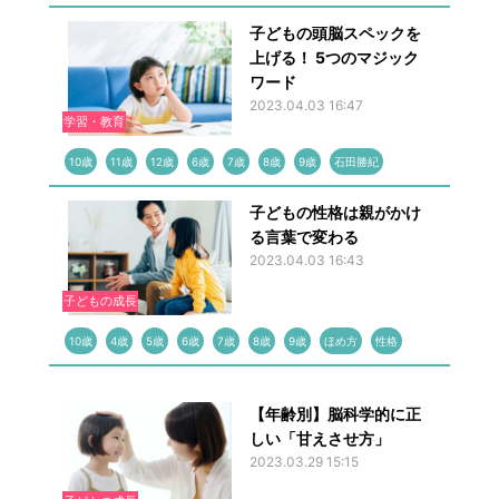
子どもの頭脳スペックを
上げる！ 5つのマジック
ワード
2023.04.03 16:47
学習・教育
10歳
11歳
12歳
6歳
7歳
8歳
9歳
石田勝紀
子どもの性格は親がかけ
る言葉で変わる
2023.04.03 16:43
子どもの成長
10歳
4歳
5歳
6歳
7歳
8歳
9歳
ほめ方
性格
【年齢別】脳科学的に正
しい「甘えさせ方」
2023.03.29 15:15