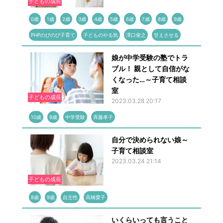
子どもの成長
0歳
1歳
2歳
3歳
4歳
5歳
6歳
7歳
8歳
9歳
PHPのびのび子育て
子どものやる気
澤口俊之
甘えさせる
娘が中学受験の塾でトラ
ブル！ 親として自信がな
くなった…～子育て相談
室
子どもの成長
2023.03.28 20:17
10歳
9歳
中学受験
斉藤孝子
自分で決められない娘～
子育て相談室
2023.03.24 21:14
子どもの成長
8歳
9歳
自主性
高橋愛子
いくらいっても言うこと