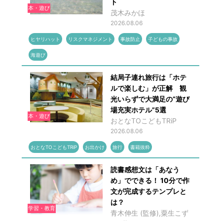
ト
本・遊び
茂木みかほ
2026.08.06
ヒヤリハット
リスクマネジメント
事故防止
子どもの事故
海遊び
結局子連れ旅行は「ホテ
ルで楽しむ」が正解 観
光いらずで大満足の“遊び
場充実ホテル”5選
本・遊び
おとなTOこどもTRiP
2026.08.06
おとなTOこどもTRiP
お出かけ
旅行
書籍抜粋
読書感想文は「あなう
め」でできる！ 10分で作
文が完成するテンプレと
は？
学習・教育
青木伸生 (監修),粟生こず