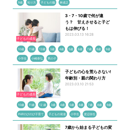
9歳
叱り方
子どもの脳
林成之
3・7・10歳で何が違
う？ 甘えさせると子ど
もは伸びる！
2023.03.13 16:28
子どもの成長
10歳
11歳
12歳
3歳
4歳
5歳
6歳
7歳
8歳
9歳
小学生
小崎恭弘
男の子
子どもの心を荒らさない!
年齢別・親の関わり方
2023.03.10 21:53
子どもの成長
10歳
11歳
12 歳
3歳
4歳
5歳
6歳
7歳
8歳
9歳
PHPのびのび子育て
子どもの発達
小学生
渡辺弥生
7歳から始まる子どもの変