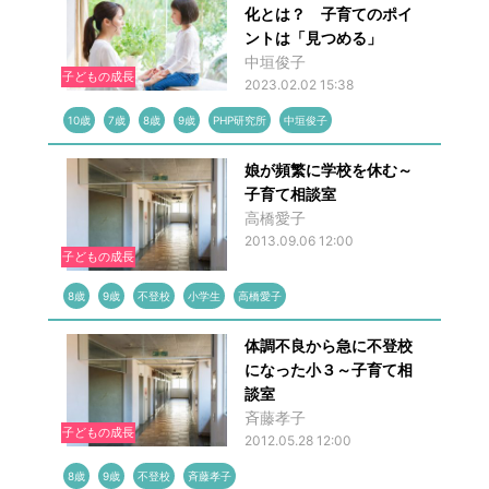
化とは？ 子育てのポイ
ントは「見つめる」
中垣俊子
子どもの成長
2023.02.02 15:38
10歳
7歳
8歳
9歳
PHP研究所
中垣俊子
娘が頻繁に学校を休む～
子育て相談室
高橋愛子
2013.09.06 12:00
子どもの成長
8歳
9歳
不登校
小学生
高橋愛子
体調不良から急に不登校
になった小３～子育て相
談室
斉藤孝子
子どもの成長
2012.05.28 12:00
8歳
9歳
不登校
斉藤孝子