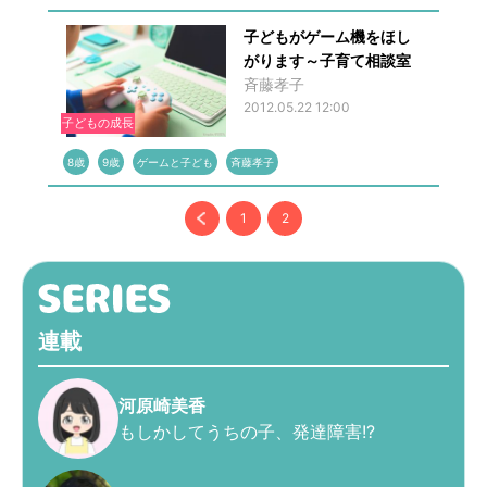
子どもがゲーム機をほし
がります～子育て相談室
斉藤孝子
2012.05.22 12:00
子どもの成長
8歳
9歳
ゲームと子ども
斉藤孝子
1
2
連載
河原崎美香
もしかしてうちの子、発達障害!?