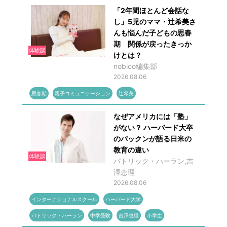
「2年間ほとんど会話な
し」5児のママ・辻希美さ
んも悩んだ子どもの思春
期 関係が戻ったきっか
体験談
けとは？
nobico編集部
2026.08.06
思春期
親子コミュニケーション
辻希美
なぜアメリカには「塾」
がない？ ハーバード大卒
のパックンが語る日米の
教育の違い
体験談
パトリック・ハーラン,吉
澤恵理
2026.08.06
インターナショナルスクール
ハーバード大学
パトリック・ハーラン
中学受験
吉澤恵理
小学生