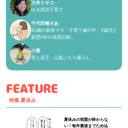
大井ミサコ
ゆる英語子育て
千代田橋そあ
43歳の新米ママ「子育て修行中」0歳児と
親歴0年の成長記録」
小栗
母と息子、山梨ふたり暮らし
特集
夏休み
夏休みの宿題が終わらな
い！毎年最後までため込