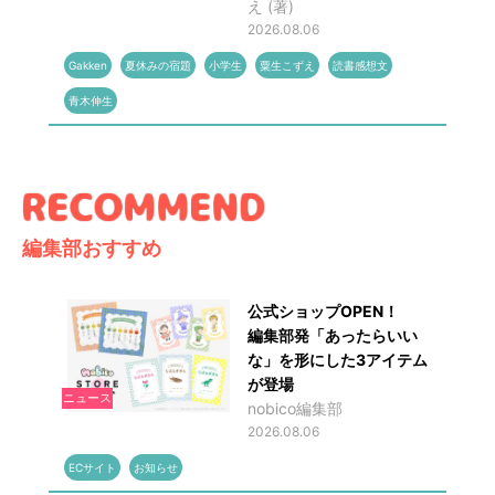
え (著)
2026.08.06
Gakken
夏休みの宿題
小学生
粟生こずえ
読書感想文
青木伸生
編集部おすすめ
公式ショップOPEN！
編集部発「あったらいい
な」を形にした3アイテム
が登場
ニュース
nobico編集部
2026.08.06
ECサイト
お知らせ