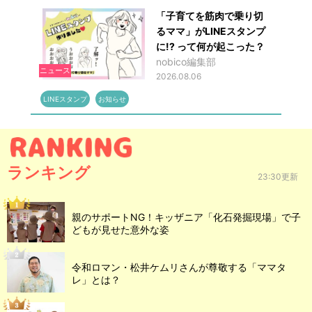
「子育てを筋肉で乗り切
るママ」がLINEスタンプ
に!? って何が起こった？
nobico編集部
ニュース
2026.08.06
LINEスタンプ
お知らせ
ランキング
23:30更新
親のサポートNG！キッザニア「化石発掘現場」で子
どもが見せた意外な姿
令和ロマン・松井ケムリさんが尊敬する「ママタ
レ」とは？