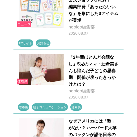
編集部発「あったらいい
な」を形にした3アイテム
が登場
ニュース
nobico編集部
2026.08.07
ECサイト
お知らせ
「2年間ほとんど会話な
し」5児のママ・辻希美さ
んも悩んだ子どもの思春
期 関係が戻ったきっか
体験談
けとは？
nobico編集部
2026.08.07
思春期
親子コミュニケーション
辻希美
なぜアメリカには「塾」
がない？ ハーバード大卒
のパックンが語る日米の