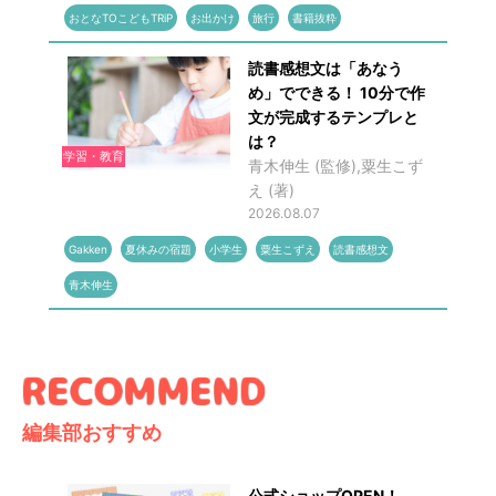
おとなTOこどもTRiP
お出かけ
旅行
書籍抜粋
読書感想文は「あなう
め」でできる！ 10分で作
文が完成するテンプレと
は？
学習・教育
青木伸生 (監修),粟生こず
え (著)
2026.08.07
Gakken
夏休みの宿題
小学生
粟生こずえ
読書感想文
青木伸生
編集部おすすめ
公式ショップOPEN！