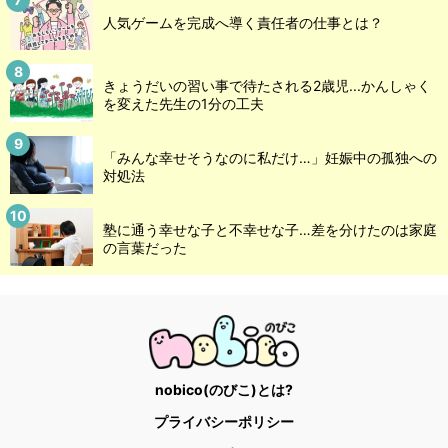
人気ゲームを完成へ導く責任者の仕事とは？
きょうだいの習い事で待たされる2歳児...かんしゃく
を変えた先生の1分の工夫
「みんな幸せそうなのに私だけ…」妊娠中の孤独への
対処法
塾に通う幸せな子と不幸せな子…差を分けたのは家庭
の言葉だった
nobico(のびこ)とは?
プライバシーポリシー