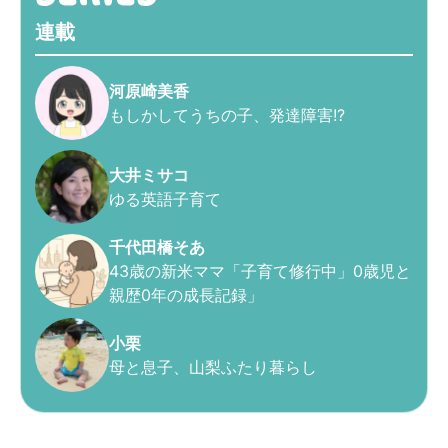
連載
河原崎美香
もしかしてうちの子、発達障害!?
大井ミサコ
ゆる英語子育て
千代田橋そあ
43歳の新米ママ「子育て修行中」0歳児と
親歴0年の成長記録」
小栗
母と息子、山梨ふたり暮らし