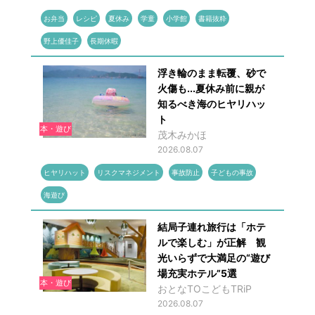
お弁当
レシピ
夏休み
学童
小学館
書籍抜粋
野上優佳子
長期休暇
浮き輪のまま転覆、砂で
火傷も...夏休み前に親が
知るべき海のヒヤリハッ
ト
本・遊び
茂木みかほ
2026.08.07
ヒヤリハット
リスクマネジメント
事故防止
子どもの事故
海遊び
結局子連れ旅行は「ホテ
ルで楽しむ」が正解 観
光いらずで大満足の“遊び
場充実ホテル”5選
本・遊び
おとなTOこどもTRiP
2026.08.07