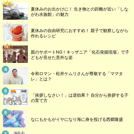
夏休みのお出かけに！ 生き物との距離が近い「しな
がわ水族館」の魅力
夏休みの自由研究におすすめ！ 親子で観察しながら
作れるレシピ
親のサポートNG！キッザニア「化石発掘現場」で子
どもが見せた意外な姿
令和ロマン・松井ケムリさんが尊敬する「ママタ
レ」とは？
「挨拶しなさい！」は逆効果？ 自分から挨拶する子
の育て方
なにもかもがイヤになり海に身を投げる西郷隆盛