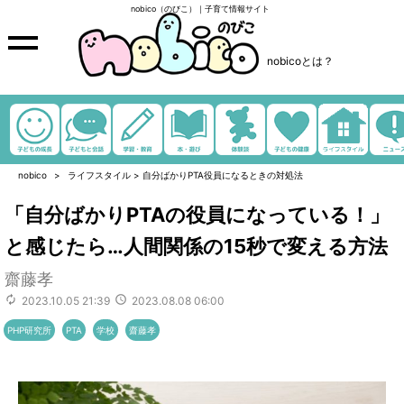
nobico（のびこ）｜子育て情報サイト
nobicoとは？
nobico
ライフスタイル
>
自分ばかりPTA役員になるときの対処法
「自分ばかりPTAの役員になっている！」
と感じたら…人間関係の15秒で変える方法
齋藤孝
2023.10.05 21:39
2023.08.08 06:00
PHP研究所
PTA
学校
齋藤孝