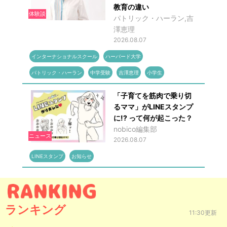
教育の違い
体験談
パトリック・ハーラン,吉
澤恵理
2026.08.07
インターナショナルスクール
ハーバード大学
パトリック・ハーラン
中学受験
吉澤恵理
小学生
「子育てを筋肉で乗り切
るママ」がLINEスタンプ
に!? って何が起こった？
nobico編集部
ニュース
2026.08.07
LINEスタンプ
お知らせ
ランキング
11:30更新