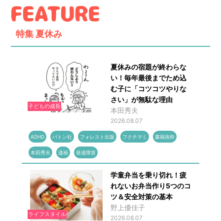
特集
夏休み
夏休みの宿題が終わらな
い！毎年最後までため込
む子に「コツコツやりな
さい」が無駄な理由
子どもの成長
本田秀夫
2026.08.07
ADHD
バトン社
フォレスト出版
フクチマミ
書籍抜粋
本田秀夫
漫画
発達障害
学童弁当を乗り切れ！疲
れないお弁当作り5つのコ
ツ＆安全対策の基本
野上優佳子
ライフスタイル
2026.08.07