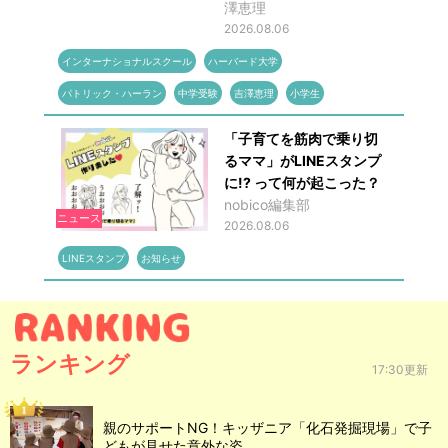
澤恵理
2026.08.06
インターナショナルスクール
ハーバード大学
パトリック・ハーラン
中学受験
吉澤恵理
小学生
「子育てを筋肉で乗り切
るママ」がLINEスタンプ
に!? って何が起こった？
nobico編集部
ニュース
2026.08.06
LINEスタンプ
お知らせ
ランキング
17:30更新
親のサポートNG！キッザニア「化石発掘現場」で子
どもが見せた意外な姿