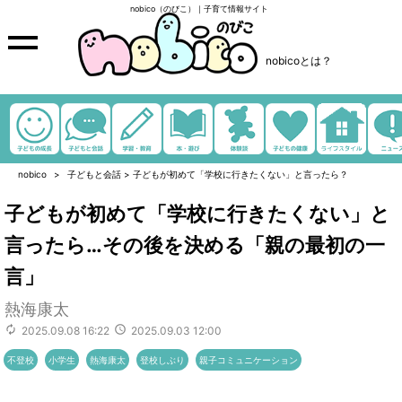
nobico（のびこ）｜子育て情報サイト
nobicoとは？
nobico
子どもと会話
>
子どもが初めて「学校に行きたくない」と言ったら？
子どもが初めて「学校に行きたくない」と
言ったら…その後を決める「親の最初の一
言」
熱海康太
2025.09.08 16:22
2025.09.03 12:00
不登校
小学生
熱海康太
登校しぶり
親子コミュニケーション