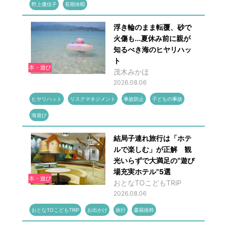
野上優佳子
長期休暇
浮き輪のまま転覆、砂で
火傷も...夏休み前に親が
知るべき海のヒヤリハッ
ト
本・遊び
茂木みかほ
2026.08.06
ヒヤリハット
リスクマネジメント
事故防止
子どもの事故
海遊び
結局子連れ旅行は「ホテ
ルで楽しむ」が正解 観
光いらずで大満足の“遊び
場充実ホテル”5選
本・遊び
おとなTOこどもTRiP
2026.08.06
おとなTOこどもTRiP
お出かけ
旅行
書籍抜粋