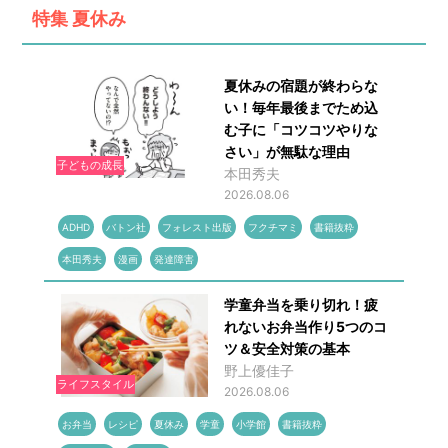
特集
夏休み
夏休みの宿題が終わらな
い！毎年最後までため込
む子に「コツコツやりな
さい」が無駄な理由
子どもの成長
本田秀夫
2026.08.06
ADHD
バトン社
フォレスト出版
フクチマミ
書籍抜粋
本田秀夫
漫画
発達障害
学童弁当を乗り切れ！疲
れないお弁当作り5つのコ
ツ＆安全対策の基本
野上優佳子
ライフスタイル
2026.08.06
お弁当
レシピ
夏休み
学童
小学館
書籍抜粋