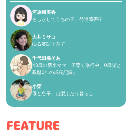
河原崎美香
もしかしてうちの子、発達障害!?
大井ミサコ
ゆる英語子育て
千代田橋そあ
43歳の新米ママ「子育て修行中」0歳児と
親歴0年の成長記録」
小栗
母と息子、山梨ふたり暮らし