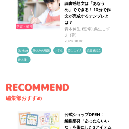
読書感想文は「あなう
め」でできる！ 10分で作
文が完成するテンプレと
は？
学習・教育
青木伸生 (監修),粟生こず
え (著)
2026.08.06
Gakken
夏休みの宿題
小学生
粟生こずえ
読書感想文
青木伸生
編集部おすすめ
公式ショップOPEN！
編集部発「あったらいい
な」を形にした3アイテム