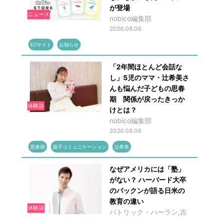
が登場
ニュース
nobico編集部
2026.08.06
ECサイト
お知らせ
「2年間ほとんど会話な
し」5児のママ・辻希美さ
んも悩んだ子どもの思春
期 関係が戻ったきっか
体験談
けとは？
nobico編集部
2026.08.06
思春期
親子コミュニケーション
辻希美
なぜアメリカには「塾」
がない？ ハーバード大卒
のパックンが語る日米の
教育の違い
体験談
パトリック・ハーラン,吉