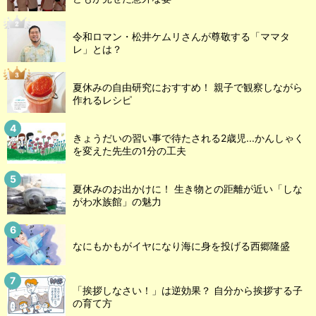
令和ロマン・松井ケムリさんが尊敬する「ママタ
レ」とは？
夏休みの自由研究におすすめ！ 親子で観察しながら
作れるレシピ
きょうだいの習い事で待たされる2歳児...かんしゃく
を変えた先生の1分の工夫
夏休みのお出かけに！ 生き物との距離が近い「しな
がわ水族館」の魅力
なにもかもがイヤになり海に身を投げる西郷隆盛
「挨拶しなさい！」は逆効果？ 自分から挨拶する子
の育て方