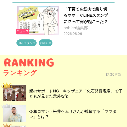
「子育てを筋肉で乗り切
るママ」がLINEスタンプ
に!? って何が起こった？
nobico編集部
ニュース
2026.08.06
LINEスタンプ
お知らせ
ランキング
17:30更新
親のサポートNG！キッザニア「化石発掘現場」で子
どもが見せた意外な姿
令和ロマン・松井ケムリさんが尊敬する「ママタ
レ」とは？