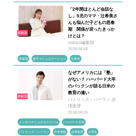
「2年間ほとんど会話な
し」5児のママ・辻希美さ
んも悩んだ子どもの思春
期 関係が戻ったきっか
体験談
けとは？
nobico編集部
2026.08.06
思春期
親子コミュニケーション
辻希美
なぜアメリカには「塾」
がない？ ハーバード大卒
のパックンが語る日米の
教育の違い
体験談
パトリック・ハーラン,吉
澤恵理
2026.08.06
インターナショナルスクール
ハーバード大学
パトリック・ハーラン
中学受験
吉澤恵理
小学生