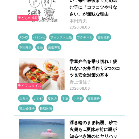
い！毎年最後までため込
む子に「コツコツやりな
さい」が無駄な理由
子どもの成長
本田秀夫
2026.08.06
ADHD
バトン社
フォレスト出版
フクチマミ
書籍抜粋
本田秀夫
漫画
発達障害
学童弁当を乗り切れ！疲
れないお弁当作り5つのコ
ツ＆安全対策の基本
野上優佳子
ライフスタイル
2026.08.06
お弁当
レシピ
夏休み
学童
小学館
書籍抜粋
野上優佳子
長期休暇
浮き輪のまま転覆、砂で
火傷も...夏休み前に親が
知るべき海のヒヤリハッ