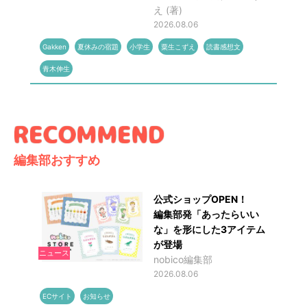
え (著)
2026.08.06
Gakken
夏休みの宿題
小学生
粟生こずえ
読書感想文
青木伸生
編集部おすすめ
公式ショップOPEN！
編集部発「あったらいい
な」を形にした3アイテム
が登場
ニュース
nobico編集部
2026.08.06
ECサイト
お知らせ