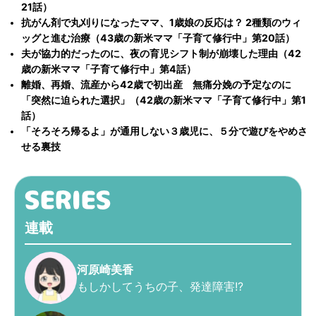
21話）
抗がん剤で丸刈りになったママ、1歳娘の反応は？ 2種類のウィ
ッグと進む治療（43歳の新米ママ「子育て修行中」第20話）
夫が協力的だったのに、夜の育児シフト制が崩壊した理由（42
歳の新米ママ「子育て修行中」第4話）
離婚、再婚、流産から42歳で初出産 無痛分娩の予定なのに
「突然に迫られた選択」（42歳の新米ママ「子育て修行中」第1
話）
「そろそろ帰るよ」が通用しない３歳児に、５分で遊びをやめさ
せる裏技
連載
河原崎美香
もしかしてうちの子、発達障害!?