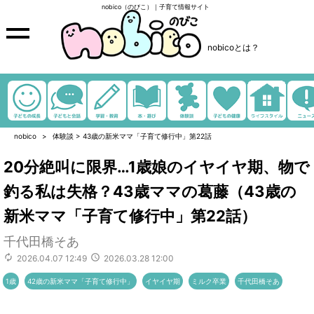
nobico（のびこ）｜子育て情報サイト
nobicoとは？
nobico
体験談
>
43歳の新米ママ「子育て修行中」第22話
20分絶叫に限界…1歳娘のイヤイヤ期、物で
釣る私は失格？43歳ママの葛藤（43歳の
新米ママ「子育て修行中」第22話）
千代田橋そあ
2026.04.07 12:49
2026.03.28 12:00
1歳
42歳の新米ママ「子育て修行中」
イヤイヤ期
ミルク卒業
千代田橋そあ