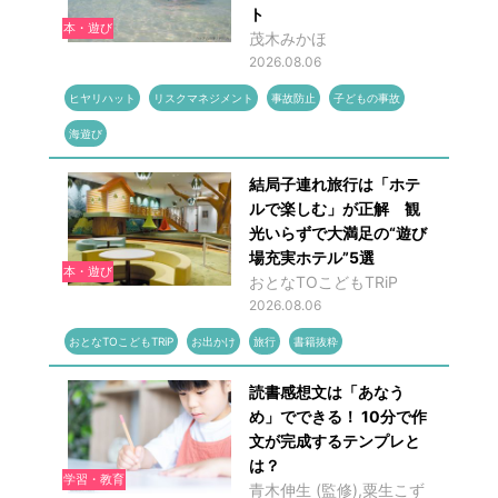
ト
本・遊び
茂木みかほ
2026.08.06
ヒヤリハット
リスクマネジメント
事故防止
子どもの事故
海遊び
結局子連れ旅行は「ホテ
ルで楽しむ」が正解 観
光いらずで大満足の“遊び
場充実ホテル”5選
本・遊び
おとなTOこどもTRiP
2026.08.06
おとなTOこどもTRiP
お出かけ
旅行
書籍抜粋
読書感想文は「あなう
め」でできる！ 10分で作
文が完成するテンプレと
は？
学習・教育
青木伸生 (監修),粟生こず