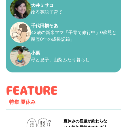
大井ミサコ
ゆる英語子育て
千代田橋そあ
43歳の新米ママ「子育て修行中」0歳児と
親歴0年の成長記録」
小栗
母と息子、山梨ふたり暮らし
特集
夏休み
夏休みの宿題が終わらな