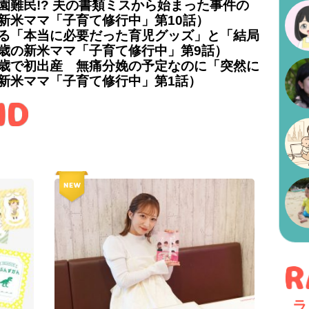
園難民!? 夫の書類ミスから始まった事件の
新米ママ「子育て修行中」第10話）
返る「本当に必要だった育児グッズ」と「結局
2歳の新米ママ「子育て修行中」第9話）
2歳で初出産 無痛分娩の予定なのに「突然に
の新米ママ「子育て修行中」第1話）
ラ