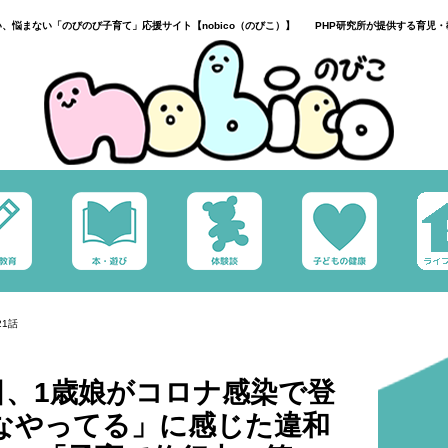
い、悩まない「のびのび子育て」応援サイト【nobico（のびこ）】 PHP研究所が提供する育児・
1話
日、1歳娘がコロナ感染で登
なやってる」に感じた違和