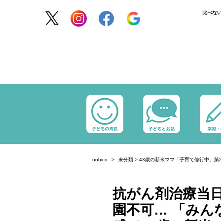
比べな
nobico
未分類
>
43歳の新米ママ「子育て修行中」第2
抗がん剤治療当
園不可… 「みん