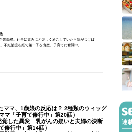
あ
T企業勤務。仕事に飲みにと楽しく過ごしていたら気がつけば
に。不妊治療を経て第一子を出産。子育てに奮闘中。
たママ、1歳娘の反応は？ 2種類のウィッグ
ママ「子育て修行中」第20話）
に発覚した異変 乳がんの疑いと夫婦の決断
連
て修行中」第14話）