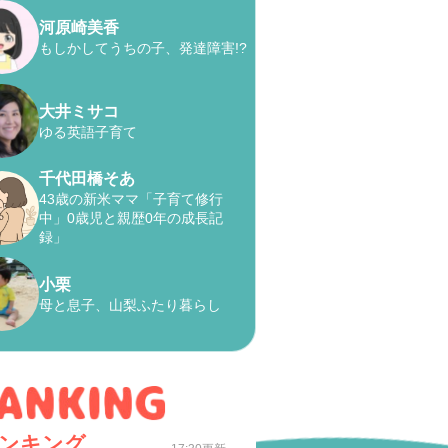
河原崎美香
もしかしてうちの子、発達障害!?
大井ミサコ
ゆる英語子育て
千代田橋そあ
43歳の新米ママ「子育て修行
中」0歳児と親歴0年の成長記
録」
小栗
母と息子、山梨ふたり暮らし
ンキング