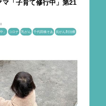
ママ「子育て修行中」第21
00
行中」
コロナ
乳がん
千代田橋そあ
抗がん剤治療