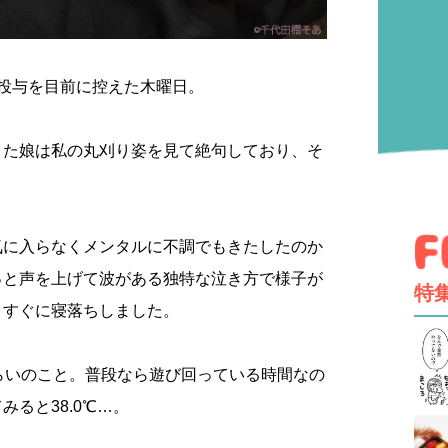
投与を目前に控えた木曜日。
きた娘は私の丸刈り姿を見て絶句しており、そ
。
気に入らなくメンタルに不調でもきたしたのか
っと声を上げて波がある独特な泣き方で様子が
特
とすぐに寝落ちしました。
らいのこと。普段なら遊び回っている時間なの
ると38.0℃…。