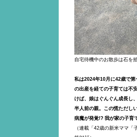
自宅待機中のお散歩は石を
私は2024年10月に42歳
の出産を経ての子育ては不安
けば、娘はぐんぐん成長し
半人前の親。この慌ただし
病魔が発覚!? 我が家の子
（連載「42歳の新米ママ「