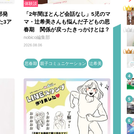
体験談
部発
「2年間ほとんど会話なし」5児のマ
た3ア
マ・辻希美さんも悩んだ子どもの思
春期 関係が戻ったきっかけとは？
nobico編集部
2026.08.06
思春期
親子コミュニケーション
辻希美