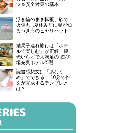
ツ＆安全対策の基本
浮き輪のまま転覆、砂で
火傷も...夏休み前に親が知
るべき海のヒヤリハット
結局子連れ旅行は「ホテ
ルで楽しむ」が正解 観
光いらずで大満足の“遊び
場充実ホテル”5選
読書感想文は「あなう
め」でできる！ 10分で作
文が完成するテンプレと
は？
載