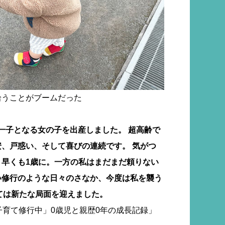
拾うことがブームだった
で第一子となる女の子を出産しました。 超高齢で
、戸惑い、そして喜びの連続です。 気がつ
、早くも1歳に。一方の私はまだまだ頼りない
い修行のような日々のさなか、今度は私を襲う
育ては新たな局面を迎えました。
子育て修行中」0歳児と親歴0年の成長記録」