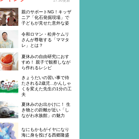
17:30更新
親のサポートNG！キッザ
ニア「化石発掘現場」で
子どもが見せた意外な姿
令和ロマン・松井ケムリ
さんが尊敬する「ママタ
レ」とは？
夏休みの自由研究におす
すめ！ 親子で観察しなが
ら作れるレシピ
きょうだいの習い事で待
たされる2歳児...かんしゃ
くを変えた先生の1分の工
夫
夏休みのお出かけに！ 生
き物との距離が近い「し
ながわ水族館」の魅力
なにもかもがイヤになり
海に身を投げる西郷隆盛