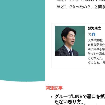
当どこで食べたの？」と聞
熱海康太
大学卒業後、
市教育委員会
法に限界を感
学びを体系化
とも増えた。
うになる。 
関連記事
グループLINEで悪口を
らない怒り方」