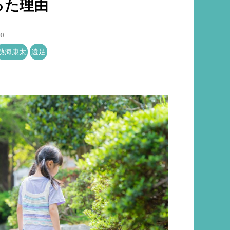
った理由
00
熱海康太
遠足