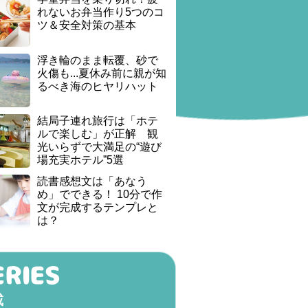
れないお弁当作り5つのコ
ツ＆安全対策の基本
浮き輪のまま転覆、砂で
火傷も...夏休み前に親が知
るべき海のヒヤリハット
結局子連れ旅行は「ホテ
ルで楽しむ」が正解 観
光いらずで大満足の“遊び
場充実ホテル”5選
読書感想文は「あなう
め」でできる！ 10分で作
文が完成するテンプレと
は？
載