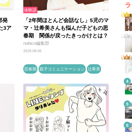
ラ
体験談
部発
「2年間ほとんど会話なし」5児のマ
た3ア
マ・辻希美さんも悩んだ子どもの思
春期 関係が戻ったきっかけとは？
nobico編集部
2026.08.06
思春期
親子コミュニケーション
辻希美