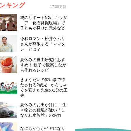
ンキング
17:30更新
親のサポートNG！キッザ
ニア「化石発掘現場」で
子どもが見せた意外な姿
令和ロマン・松井ケムリ
さんが尊敬する「ママタ
レ」とは？
夏休みの自由研究におす
すめ！ 親子で観察しなが
ら作れるレシピ
きょうだいの習い事で待
たされる2歳児...かんしゃ
くを変えた先生の1分の工
夫
夏休みのお出かけに！ 生
き物との距離が近い「し
ながわ水族館」の魅力
なにもかもがイヤになり