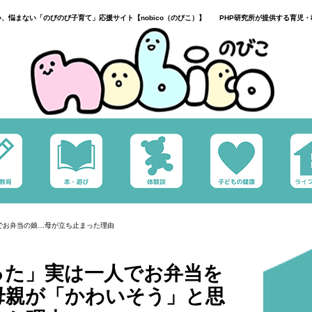
い、悩まない「のびのび子育て」応援サイト【nobico（のびこ）】 PHP研究所が提供する育児・
でお弁当の娘…母が立ち止まった理由
った」実は一人でお弁当を
母親が「かわいそう」と思