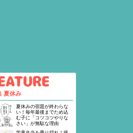
集
夏休み
夏休みの宿題が終わらな
い！毎年最後までため込
む子に「コツコツやりな
さい」が無駄な理由
学童弁当を乗り切れ！疲