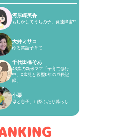
河原崎美香
もしかしてうちの子、発達障害!?
大井ミサコ
ゆる英語子育て
千代田橋そあ
43歳の新米ママ「子育て修行
中」0歳児と親歴0年の成長記
録」
小栗
母と息子、山梨ふたり暮らし