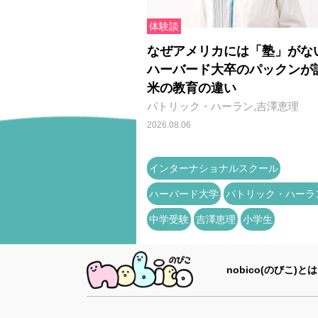
体験談
なぜアメリカには「塾」がな
ハーバード大卒のパックンが
米の教育の違い
パトリック・ハーラン,吉澤恵理
2026.08.06
インターナショナルスクール
ハーバード大学
パトリック・ハーラ
中学受験
吉澤恵理
小学生
nobico(のびこ)とは