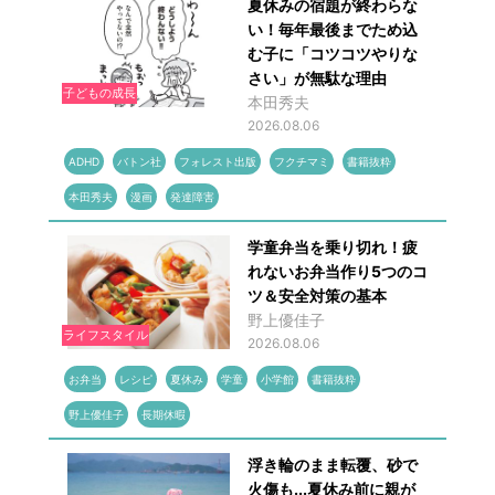
夏休みの宿題が終わらな
い！毎年最後までため込
む子に「コツコツやりな
さい」が無駄な理由
子どもの成長
本田秀夫
2026.08.06
ADHD
バトン社
フォレスト出版
フクチマミ
書籍抜粋
本田秀夫
漫画
発達障害
学童弁当を乗り切れ！疲
れないお弁当作り5つのコ
ツ＆安全対策の基本
野上優佳子
ライフスタイル
2026.08.06
お弁当
レシピ
夏休み
学童
小学館
書籍抜粋
野上優佳子
長期休暇
浮き輪のまま転覆、砂で
火傷も...夏休み前に親が