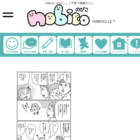
nobico（のびこ）｜子育て情報サイト
nobicoとは？