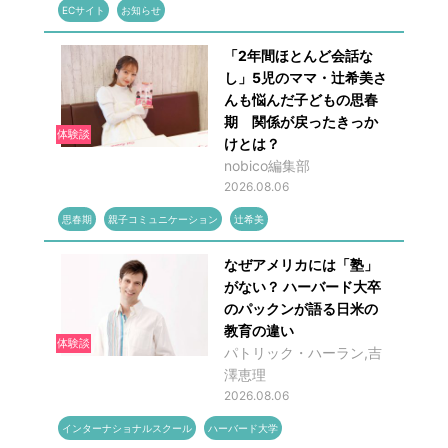
ECサイト
お知らせ
「2年間ほとんど会話な
し」5児のママ・辻希美さ
んも悩んだ子どもの思春
期 関係が戻ったきっか
体験談
けとは？
nobico編集部
2026.08.06
思春期
親子コミュニケーション
辻希美
なぜアメリカには「塾」
がない？ ハーバード大卒
のパックンが語る日米の
教育の違い
体験談
パトリック・ハーラン,吉
澤恵理
2026.08.06
インターナショナルスクール
ハーバード大学