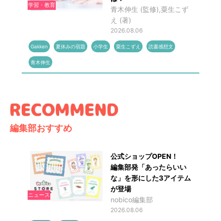
学習・教育
青木伸生 (監修),粟生こず
え (著)
2026.08.06
Gakken
夏休みの宿題
小学生
粟生こずえ
読書感想文
青木伸生
編集部おすすめ
公式ショップOPEN！
編集部発「あったらいい
な」を形にした3アイテム
が登場
ニュース
nobico編集部
2026.08.06