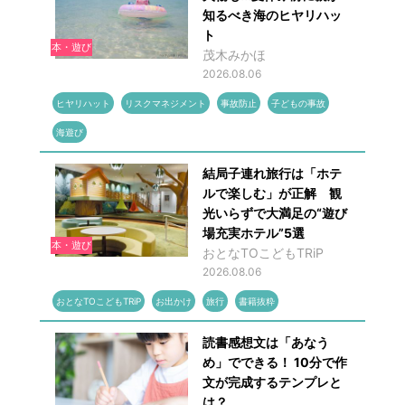
知るべき海のヒヤリハッ
ト
本・遊び
茂木みかほ
2026.08.06
ヒヤリハット
リスクマネジメント
事故防止
子どもの事故
海遊び
結局子連れ旅行は「ホテ
ルで楽しむ」が正解 観
光いらずで大満足の“遊び
場充実ホテル”5選
本・遊び
おとなTOこどもTRiP
2026.08.06
おとなTOこどもTRiP
お出かけ
旅行
書籍抜粋
読書感想文は「あなう
め」でできる！ 10分で作
文が完成するテンプレと
は？