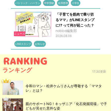
パトリック・ハーラン
中学受験
吉澤恵理
小学生
「子育てを筋肉で乗り切
るママ」がLINEスタンプ
に!? って何が起こった？
nobico編集部
ニュース
2026.08.06
LINEスタンプ
お知らせ
ランキング
17:30更新
令和ロマン・松井ケムリさんが尊敬する「ママタ
レ」とは？
親のサポートNG！キッザニア「化石発掘現場」で子
どもが見せた意外な姿