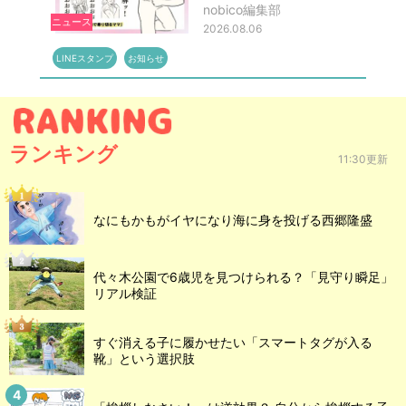
nobico編集部
ニュース
2026.08.06
LINEスタンプ
お知らせ
ランキング
11:30更新
なにもかもがイヤになり海に身を投げる西郷隆盛
代々木公園で6歳児を見つけられる？「見守り瞬足」
リアル検証
すぐ消える子に履かせたい「スマートタグが入る
靴」という選択肢