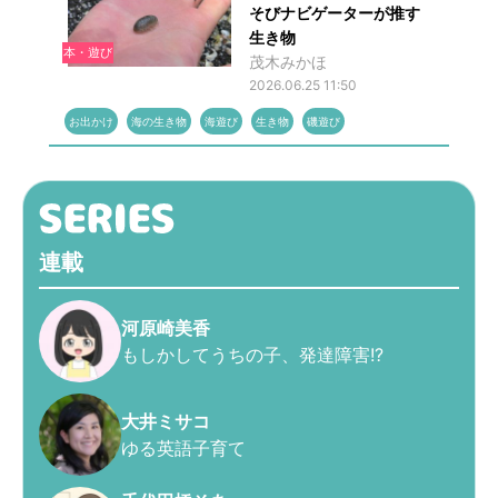
そびナビゲーターが推す
生き物
本・遊び
茂木みかほ
2026.06.25 11:50
お出かけ
海の生き物
海遊び
生き物
磯遊び
連載
河原崎美香
もしかしてうちの子、発達障害!?
大井ミサコ
ゆる英語子育て