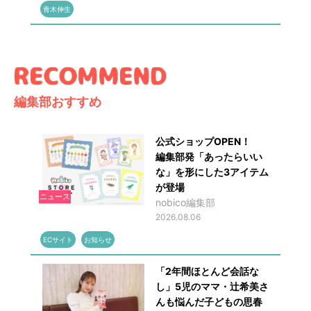
青木伸生
編集部おすすめ
公式ショップOPEN！
編集部発「あったらいい
な」を形にした3アイテム
が登場
ニュース
nobico編集部
2026.08.06
ECサイト
お知らせ
「2年間ほとんど会話な
し」5児のママ・辻希美さ
んも悩んだ子どもの思春