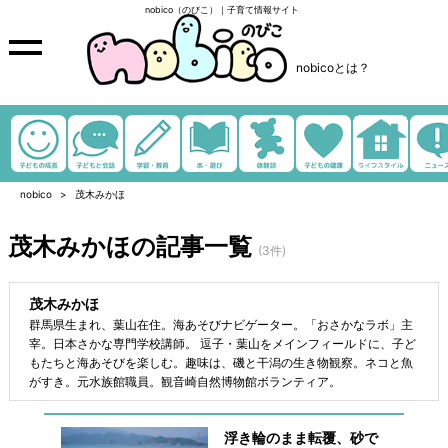
nobico（のびこ）｜子育て情報サイト
nobicoとは？
nobico
茂木みかほ
茂木みかほの記事一覧
(3件)
茂木みかほ
群馬県生まれ、葉山在住。海あそびナビゲーター。「おさかなラボ」主
宰。日本さかな専門学校講師。 逗子・葉山をメインフィールドに、子ど
もたちと海あそびを楽しむ。趣味は、磯と干潟の生き物観察。ネコと魚
がすき。元水族館職員。観音崎自然博物館ボランティア。
浮き輪のまま転覆、砂で