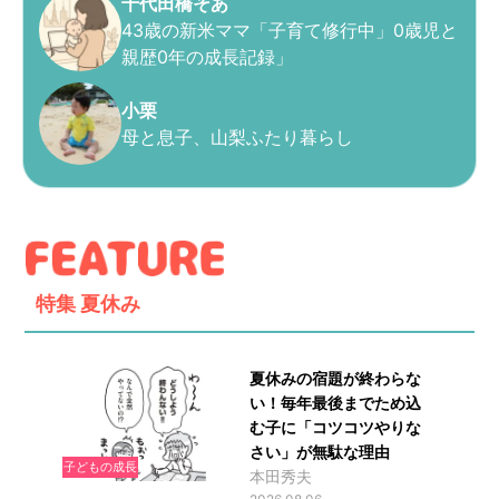
千代田橋そあ
43歳の新米ママ「子育て修行中」0歳児と
親歴0年の成長記録」
小栗
母と息子、山梨ふたり暮らし
特集
夏休み
夏休みの宿題が終わらな
い！毎年最後までため込
む子に「コツコツやりな
さい」が無駄な理由
子どもの成長
本田秀夫