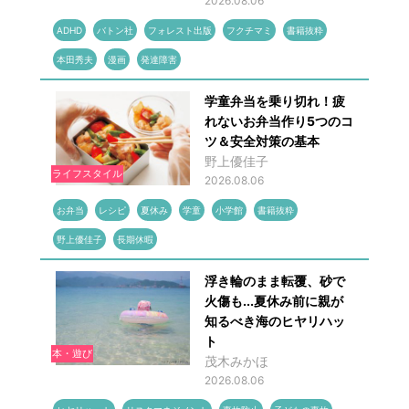
2026.08.06
ADHD
バトン社
フォレスト出版
フクチマミ
書籍抜粋
本田秀夫
漫画
発達障害
学童弁当を乗り切れ！疲
れないお弁当作り5つのコ
ツ＆安全対策の基本
野上優佳子
ライフスタイル
2026.08.06
お弁当
レシピ
夏休み
学童
小学館
書籍抜粋
野上優佳子
長期休暇
浮き輪のまま転覆、砂で
火傷も...夏休み前に親が
知るべき海のヒヤリハッ
ト
本・遊び
茂木みかほ
2026.08.06