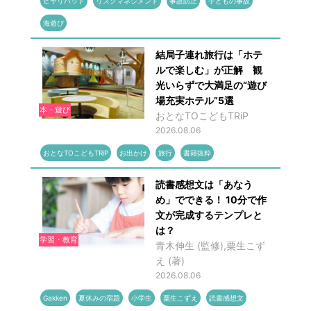
ヒヤリハット
リスクマネジメント
事故防止
子どもの事故
海遊び
結局子連れ旅行は「ホテ
ルで楽しむ」が正解 観
光いらずで大満足の“遊び
場充実ホテル”5選
本・遊び
おとなTOこどもTRiP
2026.08.06
おとなTOこどもTRiP
お出かけ
旅行
書籍抜粋
読書感想文は「あなう
め」でできる！ 10分で作
文が完成するテンプレと
は？
学習・教育
青木伸生 (監修),粟生こず
え (著)
2026.08.06
Gakken
夏休みの宿題
小学生
粟生こずえ
読書感想文