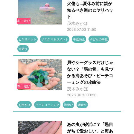
火傷も…夏休み前に親が
知るべき海のヒヤリハッ
ト
本・遊び
茂木みかほ
2026.07.03 11:50
ヒヤリハット
リスクマネジメント
事故防止
子どもの事故
海遊び
貝やシーグラスだけじゃ
ない？「馬の骨」も見つ
かる海あそび・ビーチコ
ーミングの攻略法
本・遊び
茂木みかほ
2026.06.30 11:50
お出かけ
ビーチコーミング
海遊び
磯遊び
あの虫が砂浜に？「黒目
がちで愛おしい」と海あ