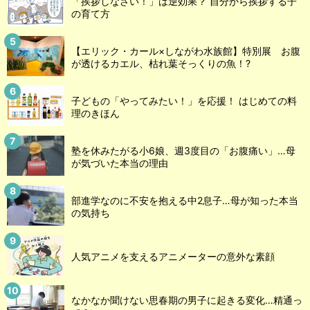
「挨拶しなさい！」は逆効果？ 自分から挨拶する子
の育て方
【エリック・カール×しながわ水族館】特別展 お腹
が透けるカエル、枯れ葉そっくりの魚！?
子どもの「やってみたい！」を応援！ はじめての料
理のきほん
塾を休みたがる小6娘、週3度目の「お腹痛い」…母
が気づいた本当の理由
部進学なのに不安を抱える中2息子…母が知った本当
の気持ち
人気アニメを支えるアニメーターの意外な素顔
なかなか聞けない思春期の男子に起きる変化…精通っ