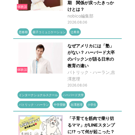
期 関係が戻ったきっか
体験談
けとは？
nobico編集部
2026.08.06
思春期
親子コミュニケーション
辻希美
なぜアメリカには「塾」
がない？ ハーバード大卒
のパックンが語る日米の
教育の違い
体験談
パトリック・ハーラン,吉
澤恵理
2026.08.06
インターナショナルスクール
ハーバード大学
パトリック・ハーラン
中学受験
吉澤恵理
小学生
「子育てを筋肉で乗り切
るママ」がLINEスタンプ
に!? って何が起こった？