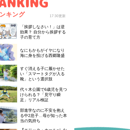
ンキング
17:30更新
「挨拶しなさい！」は逆
効果？ 自分から挨拶する
子の育て方
なにもかもがイヤになり
海に身を投げる西郷隆盛
すぐ消える子に履かせた
い「スマートタグが入る
靴」という選択肢
代々木公園で6歳児を見つ
けられる？「見守り瞬
足」リアル検証
部進学なのに不安を抱え
る中2息子…母が知った本
当の気持ち
【エリック・カール×しな