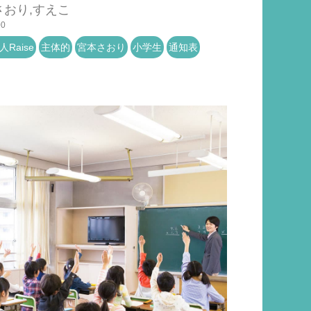
さおり,すえこ
00
Raise
主体的
宮本さおり
小学生
通知表