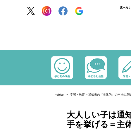
比べな
nobico
学習・教育
>
通知表の「主体的」の本当の意
大人しい子は通
手を挙げる＝主