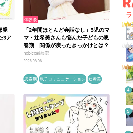
ラ
体験談
部発
「2年間ほとんど会話なし」5児のマ
た3ア
マ・辻希美さんも悩んだ子どもの思
春期 関係が戻ったきっかけとは？
nobico編集部
2026.08.06
思春期
親子コミュニケーション
辻希美