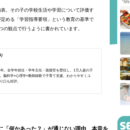
知表。その子の学校生活や学習について評価す
が定める「学習指導要領」という教育の基準で
3つの観点で行うように書かれています。
り
8年。全学年担任・学年主任・面接官を歴任し、1万人超の子
。脳科学×心理学×教師経験で子育て支援。わかりやすくユ
り口も好評。
に「何かあった？」が通じない理由 本音を