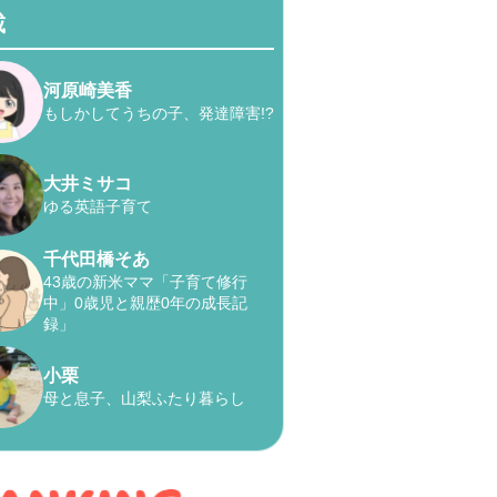
載
河原崎美香
もしかしてうちの子、発達障害!?
大井ミサコ
ゆる英語子育て
千代田橋そあ
43歳の新米ママ「子育て修行
中」0歳児と親歴0年の成長記
録」
小栗
母と息子、山梨ふたり暮らし