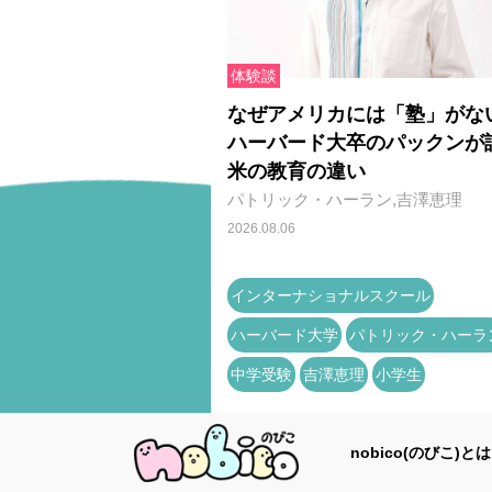
体験談
なぜアメリカには「塾」がな
ハーバード大卒のパックンが
米の教育の違い
パトリック・ハーラン,吉澤恵理
2026.08.06
インターナショナルスクール
ハーバード大学
パトリック・ハーラ
中学受験
吉澤恵理
小学生
nobico(のびこ)とは