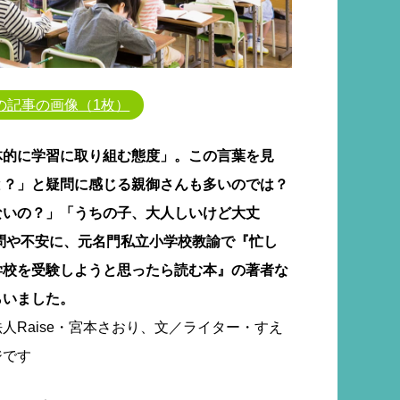
の記事の画像（1枚）
体的に学習に取り組む態度」。この言葉を見
と？」と疑問に感じる親御さんも多いのでは？
ないの？」「うちの子、大人しいけど大丈
問や不安に、元名門私立小学校教諭で『忙し
学校を受験しようと思ったら読む本』の著者な
らいました。
人Raise・宮本さおり、文／ライター・すえ
ジです