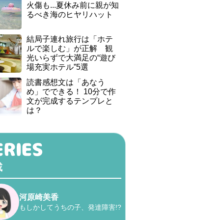
火傷も...夏休み前に親が知
るべき海のヒヤリハット
結局子連れ旅行は「ホテ
ルで楽しむ」が正解 観
光いらずで大満足の“遊び
場充実ホテル”5選
読書感想文は「あなう
め」でできる！ 10分で作
文が完成するテンプレと
は？
載
河原崎美香
もしかしてうちの子、発達障害!?