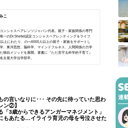
みこ
コンシャスペアレンツジャパン代表。親子・家族関係の専門
一のDr.Shefali認定コンシャスペアレンティング＆ライフ
年以上にわたり、のべ6000人以上の親子・家族をサポートし
学、東洋思想、脳科学、マインドフルネス、人間関係の力学
た独自メソッドを展開。著書に『ただ見守る科学的子育て』
名古屋大学法学部卒。
連
の言いなりに･･･ その先に待っていた思わ
レン②】
る「3歳からできるアンガーマネジメント」
にもあたる…イライラ育児の母を号泣させた