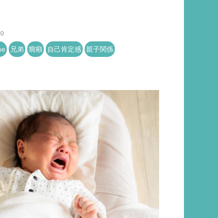
00
se
兄弟
癇癪
自己肯定感
親子関係