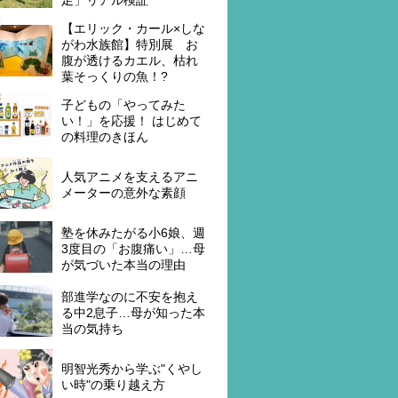
【エリック・カール×しな
がわ水族館】特別展 お
腹が透けるカエル、枯れ
葉そっくりの魚！?
子どもの「やってみた
い！」を応援！ はじめて
の料理のきほん
人気アニメを支えるアニ
メーターの意外な素顔
塾を休みたがる小6娘、週
3度目の「お腹痛い」…母
が気づいた本当の理由
部進学なのに不安を抱え
る中2息子…母が知った本
当の気持ち
明智光秀から学ぶ"くやし
い時"の乗り越え方