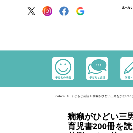
比べな
nobico
子どもと会話
>
癇癪がひどい三男をかわいいと
癇癪がひどい三
育児書200冊を