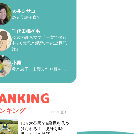
大井ミサコ
ゆる英語子育て
千代田橋そあ
43歳の新米ママ「子育て修行
中」0歳児と親歴0年の成長記
録」
小栗
母と息子、山梨ふたり暮らし
ンキング
23:30更新
代々木公園で6歳児を見つ
けられる？「見守り瞬
足」リアル検証