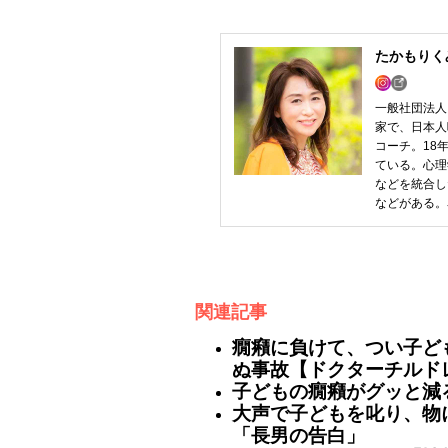
たかもりく
一般社団法人
家で、日本人唯
コーチ。18
ている。心理
などを統合し
などがある。
関連記事
癇癪に負けて、つい子ども
ぬ事故【ドクターチルド
子どもの癇癪がグッと減
大声で子どもを叱り、物
「長男の告白」