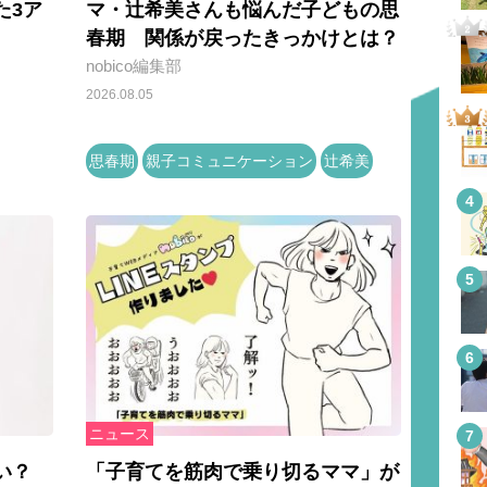
た3ア
マ・辻希美さんも悩んだ子どもの思
春期 関係が戻ったきっかけとは？
nobico編集部
2026.08.05
思春期
親子コミュニケーション
辻希美
ニュース
い？
「子育てを筋肉で乗り切るママ」が