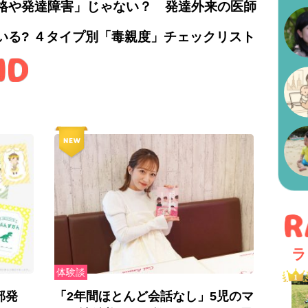
格や発達障害」じゃない？ 発達外来の医師
いる? ４タイプ別「毒親度」チェックリスト
ラ
体験談
部発
「2年間ほとんど会話なし」5児のマ