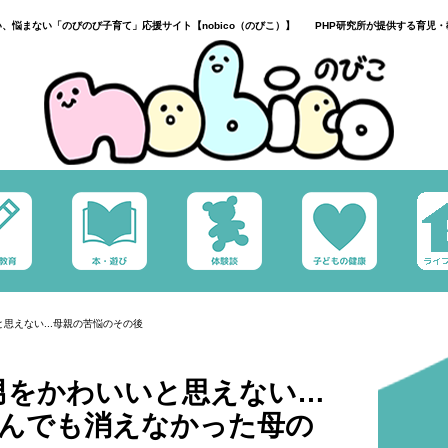
い、悩まない「のびのび子育て」応援サイト【nobico（のびこ）】 PHP研究所が提供する育児・
思えない...母親の苦悩のその後
男をかわいいと思えない…
読んでも消えなかった母の