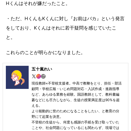
Hくんはそれが嫌だったこと。
・ただ、HくんもKくんに対し『お前はバカ』という発言
をしており、Kくんはそれに若干疑問を感じていたこ
と。
これらのことが明らかになりました。
五十嵐れい
現役教師×不登校支援者。中高で教鞭をとり、担任・部活
顧問・学校広報・いじめ問題対応・入試作成・進路指導
など、あらゆる業務を経験。国語教師として、教科書編
纂などにも尽力しながら、生徒の授業満足度は90%を超
える。
より能動的に世のためになることをしたい、と教育の分
野にて起業を決意。
不登校の生徒から、何度も感謝の手紙を受け取っていた
ことや、社会問題になっているにも関わらず、現場では