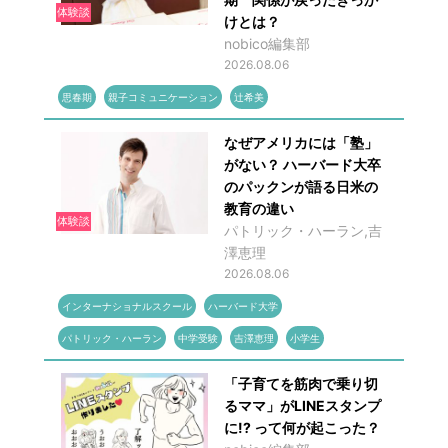
体験談
けとは？
nobico編集部
2026.08.06
思春期
親子コミュニケーション
辻希美
なぜアメリカには「塾」
がない？ ハーバード大卒
のパックンが語る日米の
教育の違い
体験談
パトリック・ハーラン,吉
澤恵理
2026.08.06
インターナショナルスクール
ハーバード大学
パトリック・ハーラン
中学受験
吉澤恵理
小学生
「子育てを筋肉で乗り切
るママ」がLINEスタンプ
に!? って何が起こった？