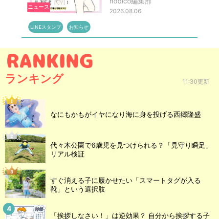
nobico編集部
ニュース
2026.08.06
LINEスタンプ
お知らせ
ランキング
11:30更新
なにもかもがイヤになり海に身を投げる西郷隆盛
代々木公園で6歳児を見つけられる？「見守り瞬足」
リアル検証
すぐ消える子に履かせたい「スマートタグが入る
靴」という選択肢
「挨拶しなさい！」は逆効果？ 自分から挨拶する子