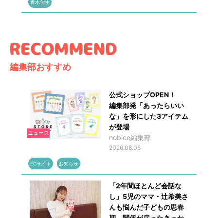
青木伸生
編集部おすすめ
公式ショップOPEN！
編集部発「あったらいい
な」を形にした3アイテム
が登場
ニュース
nobico編集部
2026.08.06
ECサイト
お知らせ
「2年間ほとんど会話な
し」5児のママ・辻希美さ
んも悩んだ子どもの思春
期 関係が戻ったきっか