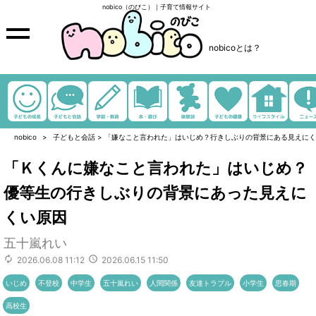
nobico（のびこ）｜子育て情報サイト
nobicoとは？
nobico
子どもと会話
>
「嫌なこと言われた」はいじめ？行きしぶりの背景にある見えにく
「Ｋくんに嫌なこと言われた」はいじめ？
優等生の行きしぶりの背景にあった見えに
くい原因
五十嵐れい
2026.06.08 11:12
2026.06.15 11:50
いじめ
不登校
中学生
五十嵐れい
人間関係
友達トラブル
小学生
思春期
高校生