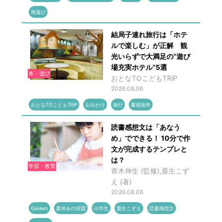
海遊び
結局子連れ旅行は「ホテ
ルで楽しむ」が正解 観
光いらずで大満足の“遊び
場充実ホテル”5選
本・遊び
おとなTOこどもTRiP
2026.08.06
おとなTOこどもTRiP
お出かけ
旅行
書籍抜粋
読書感想文は「あなう
め」でできる！ 10分で作
文が完成するテンプレと
は？
学習・教育
青木伸生 (監修),粟生こず
え (著)
2026.08.06
Gakken
夏休みの宿題
小学生
粟生こずえ
読書感想文