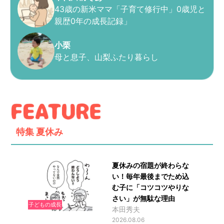
43歳の新米ママ「子育て修行中」0歳児と
親歴0年の成長記録」
小栗
母と息子、山梨ふたり暮らし
特集
夏休み
夏休みの宿題が終わらな
い！毎年最後までため込
む子に「コツコツやりな
さい」が無駄な理由
子どもの成長
本田秀夫
2026.08.06