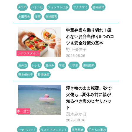
ADHD
バトン社
フォレスト出版
フクチマミ
書籍抜粋
本田秀夫
漫画
発達障害
学童弁当を乗り切れ！疲
れないお弁当作り5つのコ
ツ＆安全対策の基本
野上優佳子
ライフスタイル
2026.08.06
お弁当
レシピ
夏休み
学童
小学館
書籍抜粋
野上優佳子
長期休暇
浮き輪のまま転覆、砂で
火傷も...夏休み前に親が
知るべき海のヒヤリハッ
ト
本・遊び
茂木みかほ
2026.08.06
ヒヤリハット
リスクマネジメント
事故防止
子どもの事故