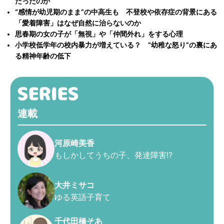
だったのか
“感情が幼児期のまま”の中高生も 不登校や依存症の背景にある
「愛着障害」はなぜ自然に治らないのか
思春期の女の子が「無視」や「仲間外れ」をする心理
小学校低学年の校内暴力が増えている？ “幼稚な怒り”の裏にあ
る精神年齢の低下
連載
河原崎美香
もしかしてうちの子、発達障害!?
大井ミサコ
ゆる英語子育て
千代田橋そあ