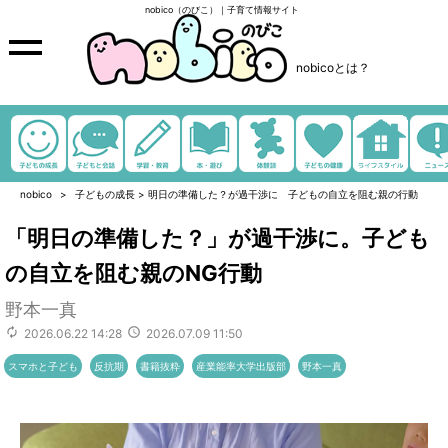
nobico（のびこ）｜子育て情報サイト
nobicoとは？
nobico
子どもの成長
>
明日の準備した？が過干渉に 子どもの自立を阻む親の行動
「明日の準備した？」が過干渉に。子ども
の自立を阻む親のNG行動
野本一真
2026.06.22 14:28
2026.07.09 11:50
スマホと子ども
反抗期
書籍抜粋
産業能率大学出版部
野本一真