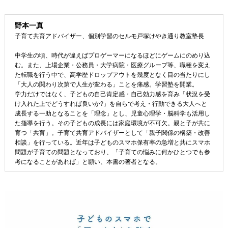
野本一真
子育て共育アドバイザー、個別学習のセルモ戸塚けやき通り教室塾長
中学生の頃、時代が違えばプロゲーマーになるほどにゲームにのめり込
む。また、上場企業・公務員・大学病院・医療グループ等、職種を変え
た転職を行う中で、高学歴ドロップアウトを幾度となく目の当たりにし
「大人の関わり次第で人生が変わる」ことを痛感。学習塾を開業。
学力だけではなく、子どもの自己肯定感・自己効力感を育み「状況を受
け入れた上でどうすれば良いか?」を自らで考え・行動できる大人へと
成長する一助となることを「理念」とし、児童心理学・脳科学も活用し
た指導を行う。その子どもの成長には家庭環境が不可欠。親と子が共に
育つ「共育」。子育て共育アドバイザーとして「親子関係の構築・改善
相談」を行っている。近年は子どものスマホ保有率の急増と共にスマホ
問題が子育ての問題となっており、「子育ての悩みに何かひとつでも参
考になることがあれば」と願い、本書の著者となる。