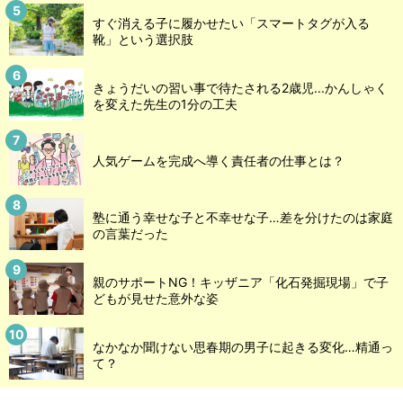
すぐ消える子に履かせたい「スマートタグが入る
靴」という選択肢
きょうだいの習い事で待たされる2歳児...かんしゃく
を変えた先生の1分の工夫
人気ゲームを完成へ導く責任者の仕事とは？
塾に通う幸せな子と不幸せな子…差を分けたのは家庭
の言葉だった
親のサポートNG！キッザニア「化石発掘現場」で子
どもが見せた意外な姿
なかなか聞けない思春期の男子に起きる変化…精通っ
て？