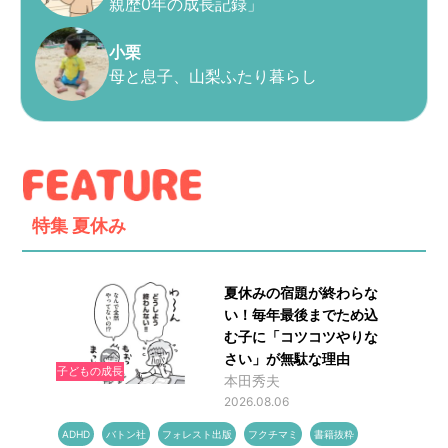
親歴0年の成長記録」
小栗
母と息子、山梨ふたり暮らし
特集
夏休み
夏休みの宿題が終わらな
い！毎年最後までため込
む子に「コツコツやりな
さい」が無駄な理由
子どもの成長
本田秀夫
2026.08.06
ADHD
バトン社
フォレスト出版
フクチマミ
書籍抜粋