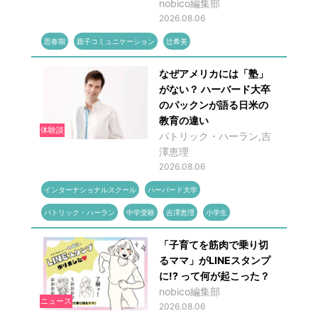
nobico編集部
2026.08.06
思春期
親子コミュニケーション
辻希美
なぜアメリカには「塾」
がない？ ハーバード大卒
のパックンが語る日米の
教育の違い
体験談
パトリック・ハーラン,吉
澤恵理
2026.08.06
インターナショナルスクール
ハーバード大学
パトリック・ハーラン
中学受験
吉澤恵理
小学生
「子育てを筋肉で乗り切
るママ」がLINEスタンプ
に!? って何が起こった？
nobico編集部
ニュース
2026.08.06