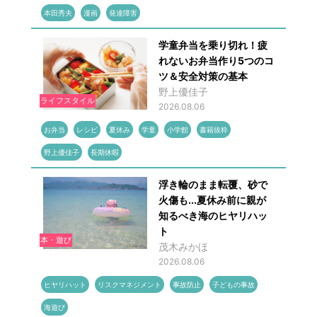
本田秀夫
漫画
発達障害
学童弁当を乗り切れ！疲
れないお弁当作り5つのコ
ツ＆安全対策の基本
野上優佳子
ライフスタイル
2026.08.06
お弁当
レシピ
夏休み
学童
小学館
書籍抜粋
野上優佳子
長期休暇
浮き輪のまま転覆、砂で
火傷も...夏休み前に親が
知るべき海のヒヤリハッ
ト
本・遊び
茂木みかほ
2026.08.06
ヒヤリハット
リスクマネジメント
事故防止
子どもの事故
海遊び