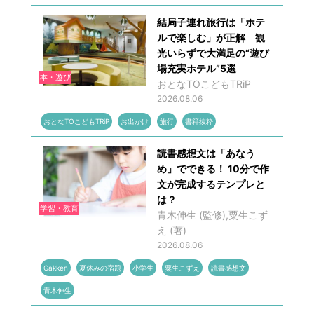
結局子連れ旅行は「ホテ
ルで楽しむ」が正解 観
光いらずで大満足の“遊び
場充実ホテル”5選
本・遊び
おとなTOこどもTRiP
2026.08.06
おとなTOこどもTRiP
お出かけ
旅行
書籍抜粋
読書感想文は「あなう
め」でできる！ 10分で作
文が完成するテンプレと
は？
学習・教育
青木伸生 (監修),粟生こず
え (著)
2026.08.06
Gakken
夏休みの宿題
小学生
粟生こずえ
読書感想文
青木伸生