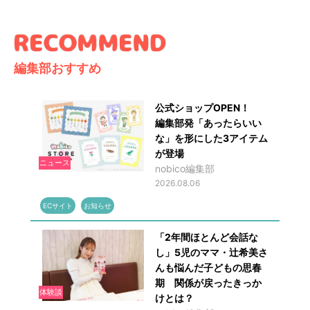
編集部おすすめ
公式ショップOPEN！
編集部発「あったらいい
な」を形にした3アイテム
が登場
ニュース
nobico編集部
2026.08.06
ECサイト
お知らせ
「2年間ほとんど会話な
し」5児のママ・辻希美さ
んも悩んだ子どもの思春
期 関係が戻ったきっか
体験談
けとは？