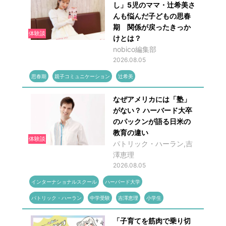
し」5児のママ・辻希美さ
んも悩んだ子どもの思春
期 関係が戻ったきっか
体験談
けとは？
nobico編集部
2026.08.05
思春期
親子コミュニケーション
辻希美
なぜアメリカには「塾」
がない？ ハーバード大卒
のパックンが語る日米の
教育の違い
体験談
パトリック・ハーラン,吉
澤恵理
2026.08.05
インターナショナルスクール
ハーバード大学
パトリック・ハーラン
中学受験
吉澤恵理
小学生
「子育てを筋肉で乗り切