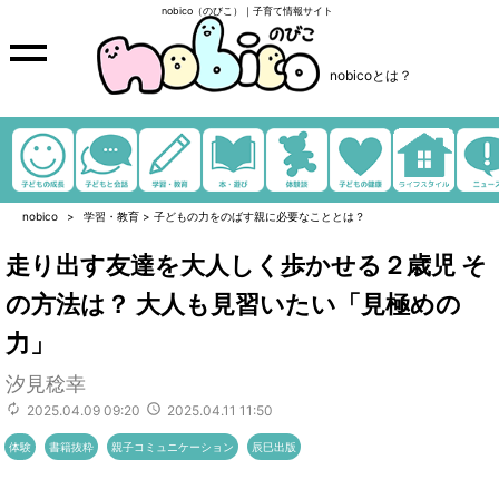
nobico（のびこ）｜子育て情報サイト
nobicoとは？
nobico
学習・教育
>
子どもの力をのばす親に必要なこととは？
走り出す友達を大人しく歩かせる２歳児 そ
の方法は？ 大人も見習いたい「見極めの
力」
汐見稔幸
2025.04.09 09:20
2025.04.11 11:50
体験
書籍抜粋
親子コミュニケーション
辰巳出版