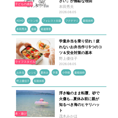
さい」が無駄な理由
子どもの成長
本田秀夫
2026.08.05
ADHD
バトン社
フォレスト出版
フクチマミ
書籍抜粋
本田秀夫
漫画
発達障害
学童弁当を乗り切れ！疲
れないお弁当作り5つのコ
ツ＆安全対策の基本
野上優佳子
ライフスタイル
2026.08.05
お弁当
レシピ
夏休み
学童
小学館
書籍抜粋
野上優佳子
長期休暇
浮き輪のまま転覆、砂で
火傷も...夏休み前に親が
知るべき海のヒヤリハッ
ト
本・遊び
茂木みかほ