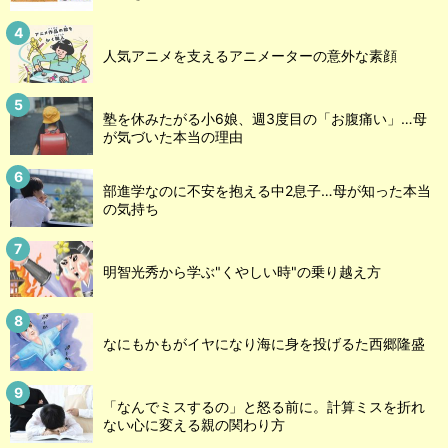
人気アニメを支えるアニメーターの意外な素顔
塾を休みたがる小6娘、週3度目の「お腹痛い」…母
が気づいた本当の理由
部進学なのに不安を抱える中2息子…母が知った本当
の気持ち
明智光秀から学ぶ"くやしい時"の乗り越え方
なにもかもがイヤになり海に身を投げるた西郷隆盛
「なんでミスするの」と怒る前に。計算ミスを折れ
ない心に変える親の関わり方