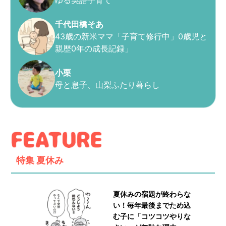
千代田橋そあ
43歳の新米ママ「子育て修行中」0歳児と
親歴0年の成長記録」
小栗
母と息子、山梨ふたり暮らし
特集
夏休み
夏休みの宿題が終わらな
い！毎年最後までため込
む子に「コツコツやりな