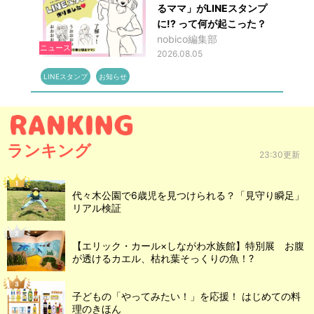
るママ」がLINEスタンプ
に!? って何が起こった？
nobico編集部
ニュース
2026.08.05
LINEスタンプ
お知らせ
ランキング
23:30更新
代々木公園で6歳児を見つけられる？「見守り瞬足」
リアル検証
【エリック・カール×しながわ水族館】特別展 お腹
が透けるカエル、枯れ葉そっくりの魚！?
子どもの「やってみたい！」を応援！ はじめての料
理のきほん