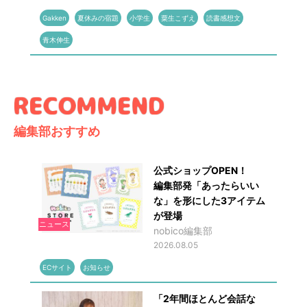
Gakken
夏休みの宿題
小学生
粟生こずえ
読書感想文
青木伸生
編集部おすすめ
公式ショップOPEN！
編集部発「あったらいい
な」を形にした3アイテム
が登場
ニュース
nobico編集部
2026.08.05
ECサイト
お知らせ
「2年間ほとんど会話な