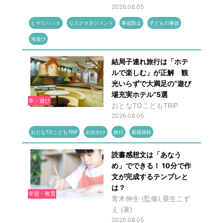
2026.08.05
ヒヤリハット
リスクマネジメント
事故防止
子どもの事故
海遊び
結局子連れ旅行は「ホテ
ルで楽しむ」が正解 観
光いらずで大満足の“遊び
場充実ホテル”5選
本・遊び
おとなTOこどもTRiP
2026.08.05
おとなTOこどもTRiP
お出かけ
旅行
書籍抜粋
読書感想文は「あなう
め」でできる！ 10分で作
文が完成するテンプレと
は？
学習・教育
青木伸生 (監修),粟生こず
え (著)
2026.08.05