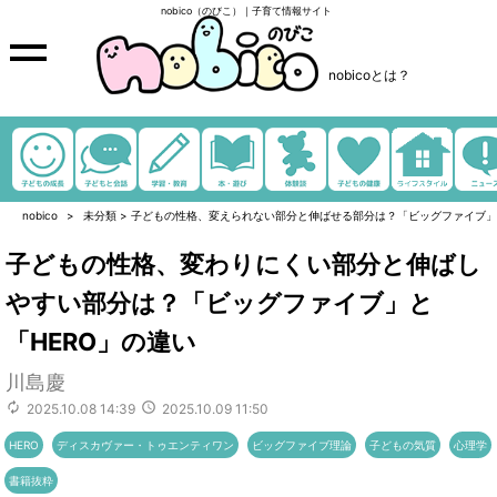
nobico（のびこ）｜子育て情報サイト
nobicoとは？
nobico
未分類
>
子どもの性格、変えられない部分と伸ばせる部分は？「ビッグファイブ」と
子どもの性格、変わりにくい部分と伸ばし
やすい部分は？「ビッグファイブ」と
「HERO」の違い
川島慶
2025.10.08 14:39
2025.10.09 11:50
HERO
ディスカヴァー・トゥエンティワン
ビッグファイブ理論
子どもの気質
心理学
書籍抜粋