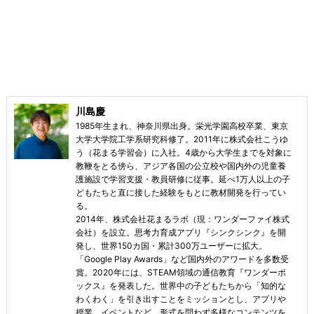
川島慶
1985年生まれ、神奈川県出身。栄光学園高校卒業、東京
大学大学院工学系研究科修了。2011年に株式会社こうゆ
う（花まる学習会）に入社。4歳から大学生までを対象に
教鞭をとる傍ら、アジア各国の公立校や国内外の児童養
護施設で学習支援・教員研修に従事。延べ1万人以上の子
どもたちと直に接した経験をもとに教材開発を行ってい
る。
2014年、株式会社花まるラボ（現：ワンダーファイ株式
会社）を設立。思考力育成アプリ『シンクシンク』を開
発し、世界150カ国・累計300万ユーザーに拡大。
「Google Play Awards」など国内外のアワードを多数受
賞。2020年には、STEAM領域の通信教育『ワンダーボ
ックス』を発表した。世界中の子どもたちから「知的な
わくわく」を引き出すことをミッションとし、アプリや
授業、イベントなど、形式を問わず多様なコンテンツを