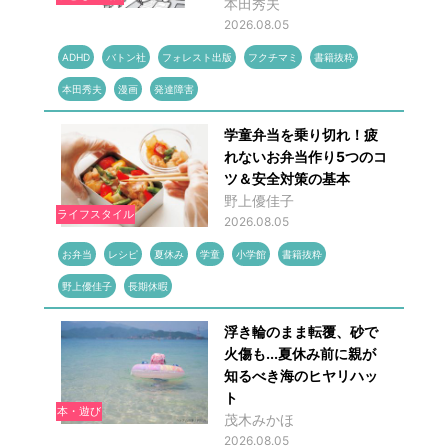
本田秀夫
2026.08.05
ADHD
バトン社
フォレスト出版
フクチマミ
書籍抜粋
本田秀夫
漫画
発達障害
学童弁当を乗り切れ！疲
れないお弁当作り5つのコ
ツ＆安全対策の基本
野上優佳子
ライフスタイル
2026.08.05
お弁当
レシピ
夏休み
学童
小学館
書籍抜粋
野上優佳子
長期休暇
浮き輪のまま転覆、砂で
火傷も...夏休み前に親が
知るべき海のヒヤリハッ
ト
本・遊び
茂木みかほ
2026.08.05