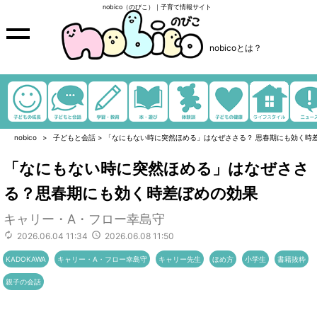
nobico（のびこ）｜子育て情報サイト
nobicoとは？
nobico
子どもと会話
>
「なにもない時に突然ほめる」はなぜささる？ 思春期にも効く時
「なにもない時に突然ほめる」はなぜささ
る？思春期にも効く時差ぼめの効果
キャリー・A・フロー幸島守
2026.06.04 11:34
2026.06.08 11:50
KADOKAWA
キャリー・A・フロー幸島守
キャリー先生
ほめ方
小学生
書籍抜粋
親子の会話