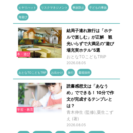
ヒヤリハット
リスクマネジメント
事故防止
子どもの事故
海遊び
結局子連れ旅行は「ホテ
ルで楽しむ」が正解 観
光いらずで大満足の“遊び
場充実ホテル”5選
本・遊び
おとなTOこどもTRiP
2026.08.05
おとなTOこどもTRiP
お出かけ
旅行
書籍抜粋
読書感想文は「あなう
め」でできる！ 10分で作
文が完成するテンプレと
は？
学習・教育
青木伸生 (監修),粟生こず
え (著)
2026.08.05