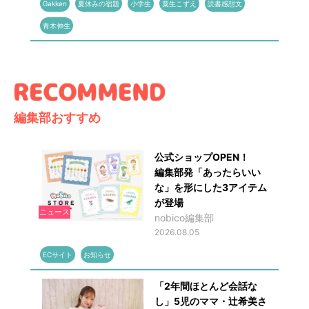
Gakken
夏休みの宿題
小学生
粟生こずえ
読書感想文
青木伸生
編集部おすすめ
公式ショップOPEN！
編集部発「あったらいい
な」を形にした3アイテム
が登場
ニュース
nobico編集部
2026.08.05
ECサイト
お知らせ
「2年間ほとんど会話な
し」5児のママ・辻希美さ