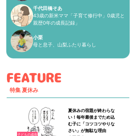
千代田橋そあ
43歳の新米ママ「子育て修行中」0歳児と
親歴0年の成長記録」
小栗
母と息子、山梨ふたり暮らし
特集
夏休み
夏休みの宿題が終わらな
い！毎年最後までため込
む子に「コツコツやりな
さい」が無駄な理由
子どもの成長