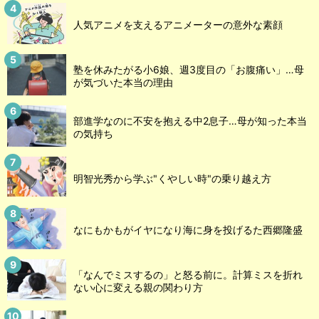
人気アニメを支えるアニメーターの意外な素顔
塾を休みたがる小6娘、週3度目の「お腹痛い」…母
が気づいた本当の理由
部進学なのに不安を抱える中2息子…母が知った本当
の気持ち
明智光秀から学ぶ"くやしい時"の乗り越え方
なにもかもがイヤになり海に身を投げるた西郷隆盛
「なんでミスするの」と怒る前に。計算ミスを折れ
ない心に変える親の関わり方