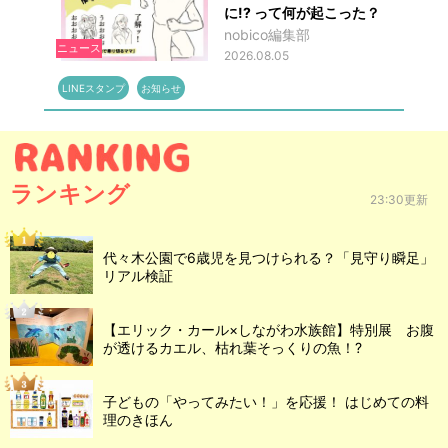
に!? って何が起こった？
nobico編集部
ニュース
2026.08.05
LINEスタンプ
お知らせ
ランキング
23:30更新
代々木公園で6歳児を見つけられる？「見守り瞬足」
リアル検証
【エリック・カール×しながわ水族館】特別展 お腹
が透けるカエル、枯れ葉そっくりの魚！?
子どもの「やってみたい！」を応援！ はじめての料
理のきほん