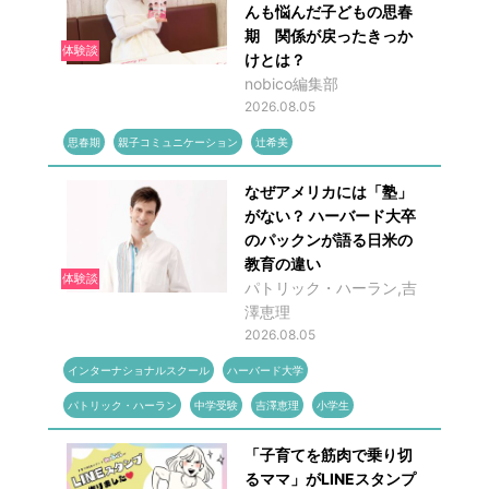
んも悩んだ子どもの思春
期 関係が戻ったきっか
体験談
けとは？
nobico編集部
2026.08.05
思春期
親子コミュニケーション
辻希美
なぜアメリカには「塾」
がない？ ハーバード大卒
のパックンが語る日米の
教育の違い
体験談
パトリック・ハーラン,吉
澤恵理
2026.08.05
インターナショナルスクール
ハーバード大学
パトリック・ハーラン
中学受験
吉澤恵理
小学生
「子育てを筋肉で乗り切
るママ」がLINEスタンプ