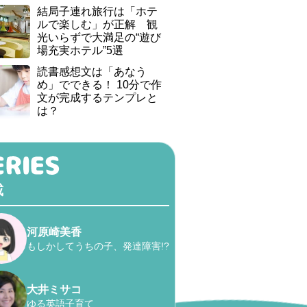
結局子連れ旅行は「ホテ
ルで楽しむ」が正解 観
光いらずで大満足の“遊び
場充実ホテル”5選
読書感想文は「あなう
め」でできる！ 10分で作
文が完成するテンプレと
は？
載
河原崎美香
もしかしてうちの子、発達障害!?
大井ミサコ
ゆる英語子育て