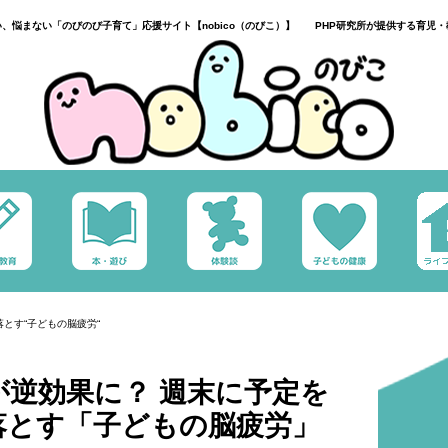
い、悩まない「のびのび子育て」応援サイト【nobico（のびこ）】 PHP研究所が提供する育児・
とす“子どもの脳疲労“
逆効果に？ 週末に予定を
落とす「子どもの脳疲労」