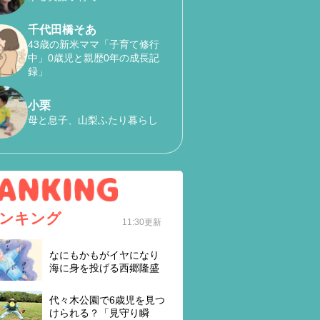
千代田橋そあ
43歳の新米ママ「子育て修行
中」0歳児と親歴0年の成長記
録」
小栗
母と息子、山梨ふたり暮らし
ンキング
11:30更新
なにもかもがイヤになり
海に身を投げる西郷隆盛
代々木公園で6歳児を見つ
けられる？「見守り瞬