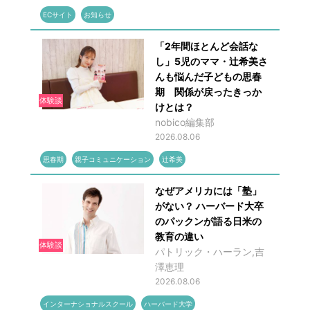
ECサイト
お知らせ
「2年間ほとんど会話な
し」5児のママ・辻希美さ
んも悩んだ子どもの思春
期 関係が戻ったきっか
体験談
けとは？
nobico編集部
2026.08.06
思春期
親子コミュニケーション
辻希美
なぜアメリカには「塾」
がない？ ハーバード大卒
のパックンが語る日米の
教育の違い
体験談
パトリック・ハーラン,吉
澤恵理
2026.08.06
インターナショナルスクール
ハーバード大学