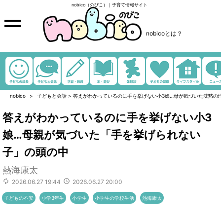
nobico（のびこ）｜子育て情報サイト
nobicoとは？
nobico
子どもと会話
>
答えがわかっているのに手を挙げない小3娘…母が気づいた沈黙の
答えがわかっているのに手を挙げない小3
娘…母親が気づいた「手を挙げられない
子」の頭の中
熱海康太
2026.06.27 19:44
2026.06.27 20:00
子どもの不安
小学3年生
小学生
小学生の学校生活
熱海康太