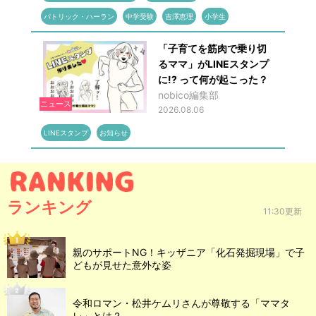
パトリック・ハーラン
中学受験
吉澤恵理
小学生
「子育てを筋肉で乗り切
るママ」がLINEスタンプ
に!? って何が起こった？
nobico編集部
ニュース
2026.08.06
LINEスタンプ
お知らせ
ランキング
11:30更新
親のサポートNG！キッザニア「化石発掘現場」で子
どもが見せた意外な姿
令和ロマン・松井ケムリさんが尊敬する「ママタ
レ」とは？