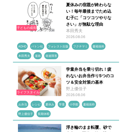
夏休みの宿題が終わらな
い！毎年最後までため込
む子に「コツコツやりな
さい」が無駄な理由
子どもの成長
本田秀夫
2026.08.06
ADHD
バトン社
フォレスト出版
フクチマミ
書籍抜粋
本田秀夫
漫画
発達障害
学童弁当を乗り切れ！疲
れないお弁当作り5つのコ
ツ＆安全対策の基本
野上優佳子
ライフスタイル
2026.08.06
お弁当
レシピ
夏休み
学童
小学館
書籍抜粋
野上優佳子
長期休暇
浮き輪のまま転覆、砂で