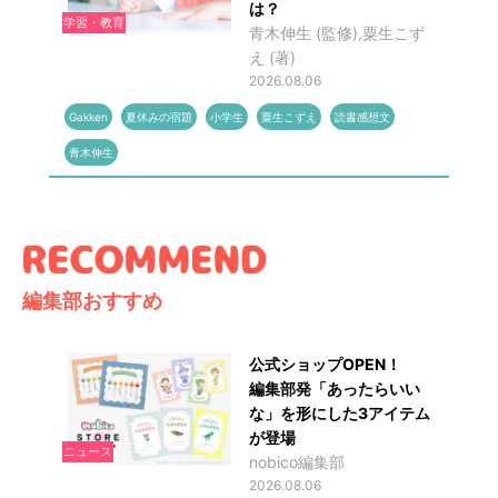
は？
学習・教育
青木伸生 (監修),粟生こず
え (著)
2026.08.06
Gakken
夏休みの宿題
小学生
粟生こずえ
読書感想文
青木伸生
編集部おすすめ
公式ショップOPEN！
編集部発「あったらいい
な」を形にした3アイテム
が登場
ニュース
nobico編集部
2026.08.06