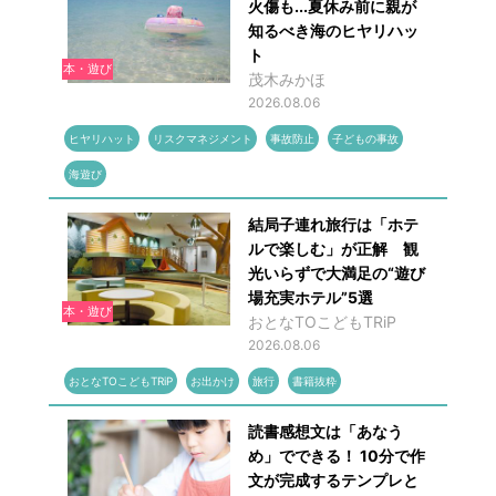
火傷も...夏休み前に親が
知るべき海のヒヤリハッ
ト
本・遊び
茂木みかほ
2026.08.06
ヒヤリハット
リスクマネジメント
事故防止
子どもの事故
海遊び
結局子連れ旅行は「ホテ
ルで楽しむ」が正解 観
光いらずで大満足の“遊び
場充実ホテル”5選
本・遊び
おとなTOこどもTRiP
2026.08.06
おとなTOこどもTRiP
お出かけ
旅行
書籍抜粋
読書感想文は「あなう
め」でできる！ 10分で作
文が完成するテンプレと