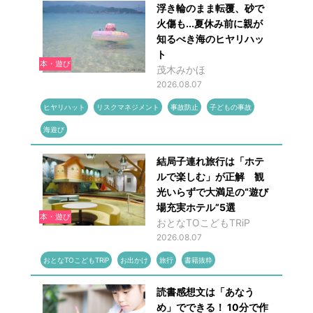
浮き輪のまま転覆、砂で
火傷も...夏休み前に親が
知るべき海のヒヤリハッ
ト
本・遊び
茂木みかほ
2026.08.07
ヒヤリハット
リスクマネジメント
事故防止
子どもの事故
海遊び
結局子連れ旅行は「ホテ
ルで楽しむ」が正解 観
光いらずで大満足の“遊び
場充実ホテル”5選
本・遊び
おとなTOこどもTRiP
2026.08.07
おとなTOこどもTRiP
お出かけ
旅行
書籍抜粋
読書感想文は「あなう
め」でできる！ 10分で作