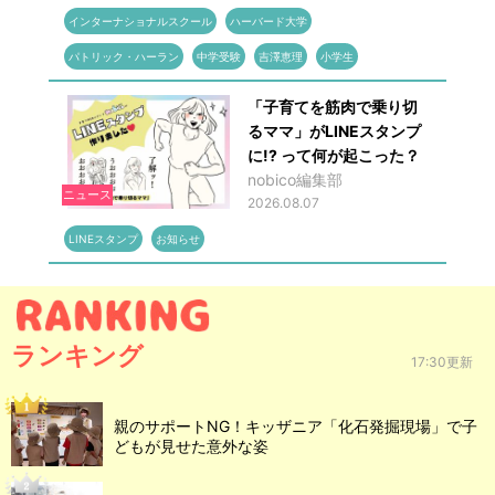
インターナショナルスクール
ハーバード大学
パトリック・ハーラン
中学受験
吉澤恵理
小学生
「子育てを筋肉で乗り切
るママ」がLINEスタンプ
に!? って何が起こった？
nobico編集部
ニュース
2026.08.07
LINEスタンプ
お知らせ
ランキング
17:30更新
親のサポートNG！キッザニア「化石発掘現場」で子
どもが見せた意外な姿