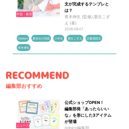
文が完成するテンプレと
は？
学習・教育
青木伸生 (監修),粟生こず
え (著)
2026.08.07
Gakken
夏休みの宿題
小学生
粟生こずえ
読書感想文
青木伸生
編集部おすすめ
公式ショップOPEN！
編集部発「あったらいい
な」を形にした3アイテム
が登場
ニュース
nobico編集部