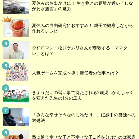
夏休みのお出かけに！ 生き物との距離が近い「しな
がわ水族館」の魅力
夏休みの自由研究におすすめ！ 親子で観察しながら
作れるレシピ
令和ロマン・松井ケムリさんが尊敬する「ママタ
レ」とは？
人気ゲームを完成へ導く責任者の仕事とは？
きょうだいの習い事で待たされる2歳児...かんしゃく
を変えた先生の1分の工夫
「みんな幸せそうなのに私だけ…」妊娠中の孤独への
対処法
塾に通う幸せな子と不幸せな子…差を分けたのは家庭