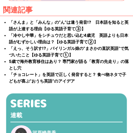
関連記事
「さんま」と「みんな」の“ん”は違う発音!? 日本語を知ると英
語が上達する理由【ゆる英語子育て③】
「冷やし中華」をシチュウだと思い込む4歳児 英語よりも日本
語がむずかしい理由は？【ゆる英語子育て②】
「えっ、そう訳す!?」バイリンガル娘の”まさかの直訳英語”で気
づいたこと【ゆる英語子育て①】
5歳で海外教育移住はあり？ 専門家が語る「教育の先走り」の落
とし穴
「チョコレート」を英語で正しく発音すると？ 食べ物ネタで子
どもが喜ぶ“おうち英語“のアイデア
連載
河原崎美香