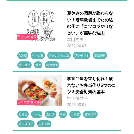
夏休みの宿題が終わらな
い！毎年最後までため込
む子に「コツコツやりな
さい」が無駄な理由
子どもの成長
本田秀夫
2026.08.07
ADHD
バトン社
フォレスト出版
フクチマミ
書籍抜粋
本田秀夫
漫画
発達障害
学童弁当を乗り切れ！疲
れないお弁当作り5つのコ
ツ＆安全対策の基本
野上優佳子
ライフスタイル
2026.08.07
お弁当
レシピ
夏休み
学童
小学館
書籍抜粋
野上優佳子
長期休暇