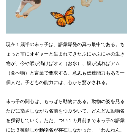
現在１歳半の末っ子は、語彙爆発の真っ最中である。ち
ょっと前にオギャーと生まれてきたふにゃふにゃの生き
物が、今や喉が渇けばオミ（お水）、腹が減ればアム
（食べ物）と言葉で要求する。意思も伝達能力もある一
個人だ。子どもの能力には、心から驚かされる。
末っ子の関心は、もっぱら動物にある。動物の姿を見る
たびに指さしながら名前をつぶやいて、どんどん動物名
を獲得していく。ただ、つい１カ月前まで末っ子の語彙
には３種類しか動物名が存在しなかった。「わんわん、