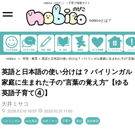
nobico（のびこ）｜子育て情報サイト
nobicoとは？
nobico
学習・教育
>
英語と日本語の使い分けは？ バイリンガル家庭に生まれた子の“言葉
英語と日本語の使い分けは？ バイリンガル
家庭に生まれた子の“言葉の覚え方”【ゆる
英語子育て④】
大井ミサコ
2026.03.10 10:57
2025.10.31 11:50
バイリンガル
ゆる英語
大井ミサコ
子育て
英語
英語教育