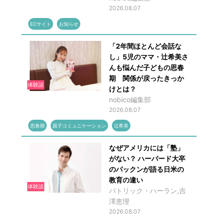
2026.08.07
ECサイト
お知らせ
「2年間ほとんど会話な
し」5児のママ・辻希美さ
んも悩んだ子どもの思春
期 関係が戻ったきっか
体験談
けとは？
nobico編集部
2026.08.07
思春期
親子コミュニケーション
辻希美
なぜアメリカには「塾」
がない？ ハーバード大卒
のパックンが語る日米の
教育の違い
体験談
パトリック・ハーラン,吉
澤恵理
2026.08.07