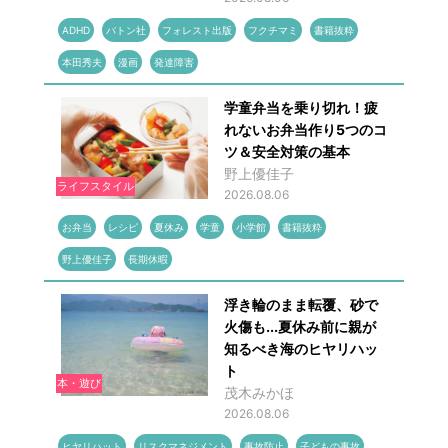
ADHD
バトン社
フォレスト出版
フクチマミ
書籍抜粋
本田秀夫
漫画
発達障害
学童弁当を乗り切れ！疲
れないお弁当作り5つのコ
ツ＆安全対策の基本
野上優佳子
ライフスタイル
2026.08.06
お弁当
レシピ
夏休み
学童
小学館
書籍抜粋
野上優佳子
長期休暇
浮き輪のまま転覆、砂で
火傷も...夏休み前に親が
知るべき海のヒヤリハッ
ト
本・遊び
茂木みかほ
2026.08.06
ヒヤリハット
リスクマネジメント
事故防止
子どもの事故