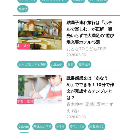
海遊び
結局子連れ旅行は「ホテ
ルで楽しむ」が正解 観
光いらずで大満足の“遊び
場充実ホテル”5選
本・遊び
おとなTOこどもTRiP
2026.08.06
おとなTOこどもTRiP
お出かけ
旅行
書籍抜粋
読書感想文は「あなう
め」でできる！ 10分で作
文が完成するテンプレと
は？
学習・教育
青木伸生 (監修),粟生こず
え (著)
2026.08.06
Gakken
夏休みの宿題
小学生
粟生こずえ
読書感想文