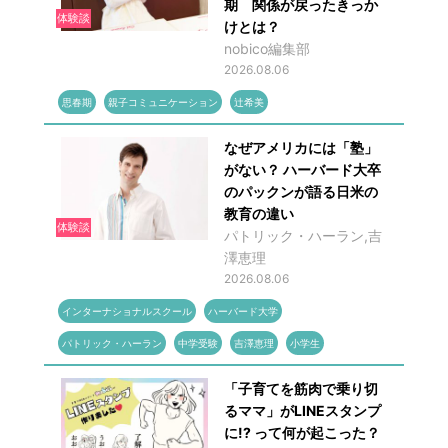
期 関係が戻ったきっか
体験談
けとは？
nobico編集部
2026.08.06
思春期
親子コミュニケーション
辻希美
なぜアメリカには「塾」
がない？ ハーバード大卒
のパックンが語る日米の
教育の違い
体験談
パトリック・ハーラン,吉
澤恵理
2026.08.06
インターナショナルスクール
ハーバード大学
パトリック・ハーラン
中学受験
吉澤恵理
小学生
「子育てを筋肉で乗り切
るママ」がLINEスタンプ
に!? って何が起こった？