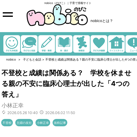
nobico（のびこ）｜子育て情報サイト
nobicoとは？
nobico
子どもと会話
>
不登校と成績は関係ある？親の不安に臨床心理士が出した4つの答
不登校と成績は関係ある？ 学校を休ませ
る親の不安に臨床心理士が出した「4つの
答え」
小林正幸
2026.05.26 10:40
2026.06.02 11:50
不登校
主婦の友社
小林正幸
抜粋記事