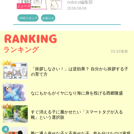
nobico編集部
ニュース
2026.08.06
LINEスタンプ
お知らせ
ランキング
23:30更新
「挨拶しなさい！」は逆効果？ 自分から挨拶する子
の育て方
なにもかもがイヤになり海に身を投げる西郷隆盛
すぐ消える子に履かせたい「スマートタグが入る
靴」という選択肢
塾に通う幸せな子と不幸せな子…差を分けたのは家庭