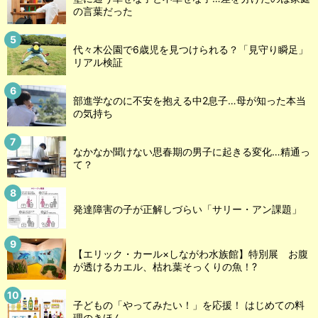
の言葉だった
代々木公園で6歳児を見つけられる？「見守り瞬足」
リアル検証
部進学なのに不安を抱える中2息子…母が知った本当
の気持ち
なかなか聞けない思春期の男子に起きる変化…精通っ
て？
発達障害の子が正解しづらい「サリー・アン課題」
【エリック・カール×しながわ水族館】特別展 お腹
が透けるカエル、枯れ葉そっくりの魚！?
子どもの「やってみたい！」を応援！ はじめての料
理のきほん