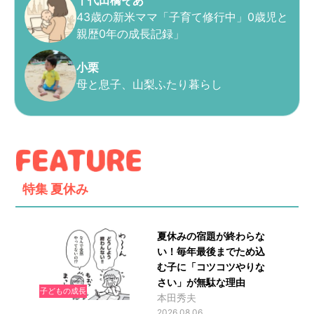
43歳の新米ママ「子育て修行中」0歳児と
親歴0年の成長記録」
小栗
母と息子、山梨ふたり暮らし
特集
夏休み
夏休みの宿題が終わらな
い！毎年最後までため込
む子に「コツコツやりな
さい」が無駄な理由
子どもの成長
本田秀夫
2026.08.06