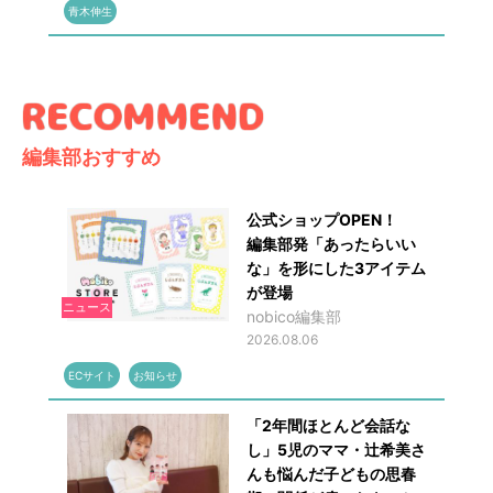
青木伸生
編集部おすすめ
公式ショップOPEN！
編集部発「あったらいい
な」を形にした3アイテム
が登場
ニュース
nobico編集部
2026.08.06
ECサイト
お知らせ
「2年間ほとんど会話な
し」5児のママ・辻希美さ
んも悩んだ子どもの思春