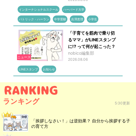
インターナショナルスクール
ハーバード大学
パトリック・ハーラン
中学受験
吉澤恵理
小学生
「子育てを筋肉で乗り切
るママ」がLINEスタンプ
に!? って何が起こった？
nobico編集部
ニュース
2026.08.06
LINEスタンプ
お知らせ
ランキング
5:30更新
「挨拶しなさい！」は逆効果？ 自分から挨拶する子
の育て方