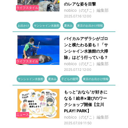
のレアな姿を目撃
ライフスタイル
nobico（のびこ）編集部
2025.07.16 12:00
お出かけ
サンシャイン水族館
夏休み
東京のお出かけ情報
バイカルアザラシがゴロ
ンと横たわる姿も！「サ
ンシャイン水族館の大掃
除」はどう行っている？
ライフスタイル
nobico（のびこ）編集部
2025.07.12 12:00
サンシャイン水族館
夏休み
子どもの疑問
東京のお出かけ情報
もっと“おなら”が好きに
なる！絵本×遊びのワー
クショップ開催【立川
PLAY! PARK】
ニュース
nobico（のびこ）編集部
2025.07.09 11:50