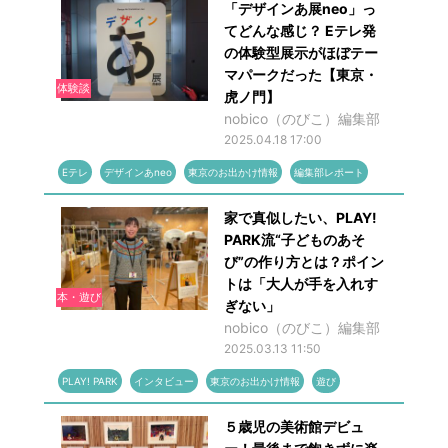
「デザインあ展neo」っ
てどんな感じ？ Eテレ発
の体験型展示がほぼテー
マパークだった【東京・
体験談
虎ノ門】
nobico（のびこ）編集部
2025.04.18 17:00
Eテレ
デザインあneo
東京のお出かけ情報
編集部レポート
家で真似したい、PLAY!
PARK流“子どものあそ
び”の作り方とは？ポイン
トは「大人が手を入れす
本・遊び
ぎない」
nobico（のびこ）編集部
2025.03.13 11:50
PLAY! PARK
インタビュー
東京のお出かけ情報
遊び
５歳児の美術館デビュ