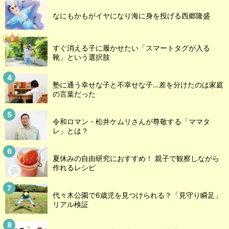
なにもかもがイヤになり海に身を投げる西郷隆盛
すぐ消える子に履かせたい「スマートタグが入る
靴」という選択肢
塾に通う幸せな子と不幸せな子…差を分けたのは家庭
の言葉だった
令和ロマン・松井ケムリさんが尊敬する「ママタ
レ」とは？
夏休みの自由研究におすすめ！ 親子で観察しながら
作れるレシピ
代々木公園で6歳児を見つけられる？「見守り瞬足」
リアル検証