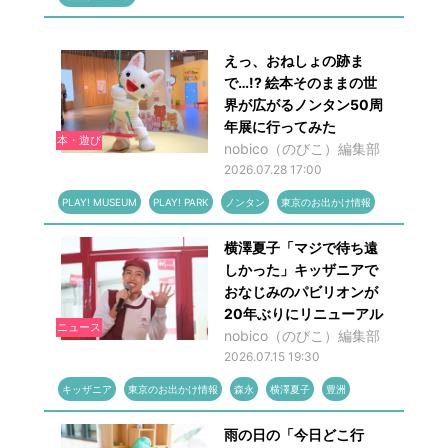
えっ、おねしょの跡ま
で…!? 絵本そのままの世
界が広がるノンタン50周
年展に行ってみた
本・遊び
nobico（のびこ）編集部
2026.07.28 17:00
PLAY! MUSEUM
PLAY! PARK
ノンタン
東京のお出かけ情報
横澤夏子「マジで待ち遠
しかった」キッザニアで
おなじみのパビリオンが
20年ぶりにリニューアル
ニュース
nobico（のびこ）編集部
2026.07.15 19:30
キッザニア
東京のお出かけ情報
森永
横澤夏子
豊洲
雨の日の「今日どこ行