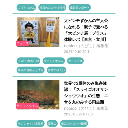
こびとづかん
東京のお出かけ情報
編集部レポート
大ピンチずかんの主人公
になれる！親子で遊べる
「大ピンチ展！プラス」
体験レポ【東京・立川】
ニュース
nobico（のびこ）編集部
2025.10.10 20:11
PLAY! MUSEUM
大ピンチすかん
大ピンチ展
東京のお出かけ情報
鈴木のりたけ
世界で2個体のみ生存確
認！「スライゴオオサン
ショウウオ」の生態 エ
サを丸のみする両生類
ライフスタイル
nobico（のびこ）編集部
2025.08.29 07:00
サンシャイン水族館
夏休み
東京のお出かけ情報