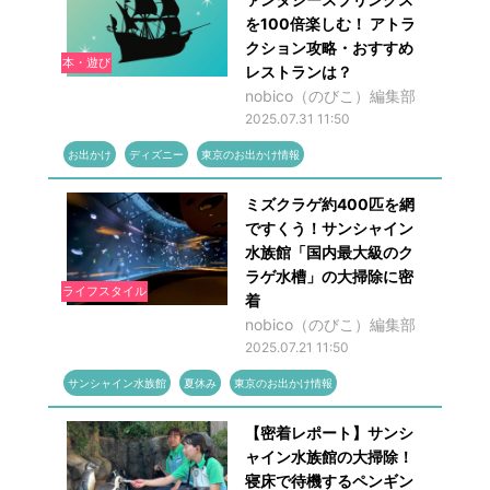
を100倍楽しむ！ アトラ
クション攻略・おすすめ
本・遊び
レストランは？
nobico（のびこ）編集部
2025.07.31 11:50
お出かけ
ディズニー
東京のお出かけ情報
ミズクラゲ約400匹を網
ですくう！サンシャイン
水族館「国内最大級のク
ラゲ水槽」の大掃除に密
ライフスタイル
着
nobico（のびこ）編集部
2025.07.21 11:50
サンシャイン水族館
夏休み
東京のお出かけ情報
【密着レポート】サンシ
ャイン水族館の大掃除！
寝床で待機するペンギン