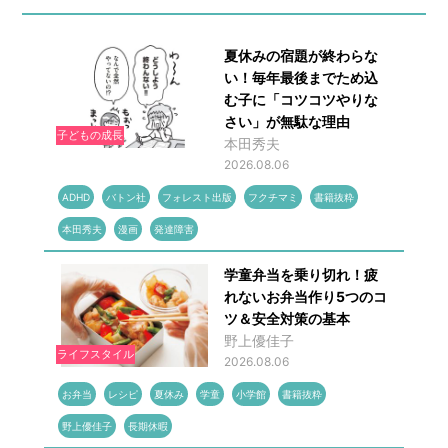
夏休みの宿題が終わらな
い！毎年最後までため込
む子に「コツコツやりな
さい」が無駄な理由
子どもの成長
本田秀夫
2026.08.06
ADHD
バトン社
フォレスト出版
フクチマミ
書籍抜粋
本田秀夫
漫画
発達障害
学童弁当を乗り切れ！疲
れないお弁当作り5つのコ
ツ＆安全対策の基本
野上優佳子
ライフスタイル
2026.08.06
お弁当
レシピ
夏休み
学童
小学館
書籍抜粋
野上優佳子
長期休暇