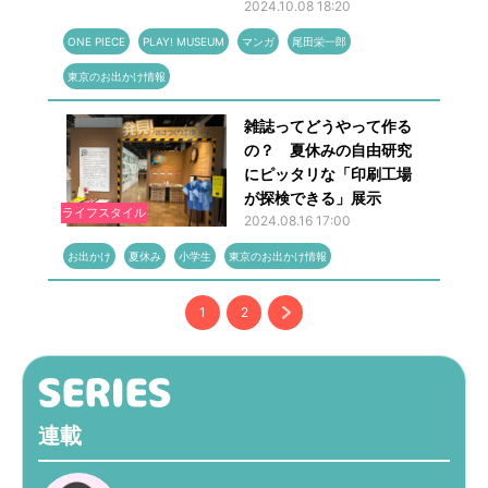
2024.10.08 18:20
ONE PIECE
PLAY! MUSEUM
マンガ
尾田栄一郎
東京のお出かけ情報
雑誌ってどうやって作る
の？ 夏休みの自由研究
にピッタリな「印刷工場
が探検できる」展示
ライフスタイル
2024.08.16 17:00
お出かけ
夏休み
小学生
東京のお出かけ情報
1
2
連載