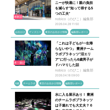
ニーが快適に！親の負担
を減らす“知って得する5
つの工夫”
体験談
nobico（のびこ）編集部
2026.04.28 11:50
お出かけ
ディズニー
東京のお出かけ情報
編集部レポート
「これは子どもが一生帰
らないやつ」 豊洲チーム
ラボプラネッツ“沼エリ
ア”に行ったら6歳男子が
本・遊び
ドハマりした話
nobico（のびこ）編集部
2026.04.18 09:00
6歳
チームラボ
東京のお出かけ情報
編集部レポート
水に入る展示あり！ 豊洲
のチームラボプラネッツ
は子連れでも大丈夫？６