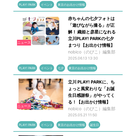
PLAY! PARK
イベント
東京のお出かけ情報
赤ちゃんの七夕フォトは
「遊びながら撮る」が正
解！ 織姫と彦星になれる
立川PLAY! PARKの七夕
ニュース
まつり【お出かけ情報】
nobico（のびこ）編集部
2025.06.13 13:30
PLAY! PARK
イベント
七夕
東京のお出かけ情報
立川 PLAY! PARKに、ち
ょっと風変わりな「お誕
生日感謝祭」がやってく
る！【お出かけ情報】
ニュース
nobico（のびこ）編集部
2025.05.21 11:50
PLAY! PARK
イベント
東京のお出かけ情報
誕生日