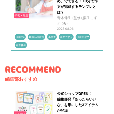
め」でできる！ 10分で作
文が完成するテンプレと
は？
学習・教育
青木伸生 (監修),粟生こず
え (著)
2026.08.06
Gakken
夏休みの宿題
小学生
粟生こずえ
読書感想文
青木伸生
編集部おすすめ
公式ショップOPEN！
編集部発「あったらいい
な」を形にした3アイテム
が登場
ニュース