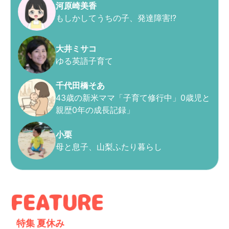
河原崎美香
もしかしてうちの子、発達障害!?
大井ミサコ
ゆる英語子育て
千代田橋そあ
43歳の新米ママ「子育て修行中」0歳児と
親歴0年の成長記録」
小栗
母と息子、山梨ふたり暮らし
特集
夏休み