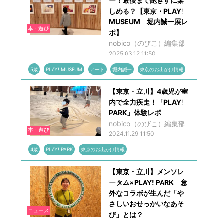
ー！最後まで飽きずに楽
しめる？【東京・PLAY!
MUSEUM 堀内誠一展レ
本・遊び
ポ】
nobico（のびこ）編集部
2025.03.12 11:50
5歳
PLAY! MUSEUM
アート
堀内誠一
東京のお出かけ情報
【東京・立川】4歳児が室
内で全力疾走！「PLAY!
PARK」体験レポ
nobico（のびこ）編集部
本・遊び
2024.11.29 11:50
4歳
PLAY! PARK
東京のお出かけ情報
【東京・立川】メンソレ
ータム×PLAY! PARK 意
外なコラボが生んだ「や
さしいおせっかいなあそ
ニュース
び」とは？