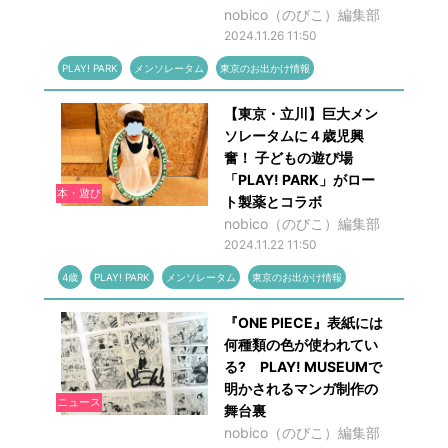
nobico（のびこ）編集部
2024.11.26 11:50
PLAY! PARK
メンソレータム
東京のお出かけ情報
【東京・立川】巨大メン
ソレータムに４歳児興
奮！ 子どもの遊び場
「PLAY! PARK」がロー
本・遊び
ト製薬とコラボ
nobico（のびこ）編集部
2024.11.22 11:50
4歳
PLAY! PARK
メンソレータム
東京のお出かけ情報
『ONE PIECE』表紙には
何種類の色が使われてい
る? PLAY! MUSEUMで
明かされるマンガ制作の
ニュース
舞台裏
nobico（のびこ）編集部