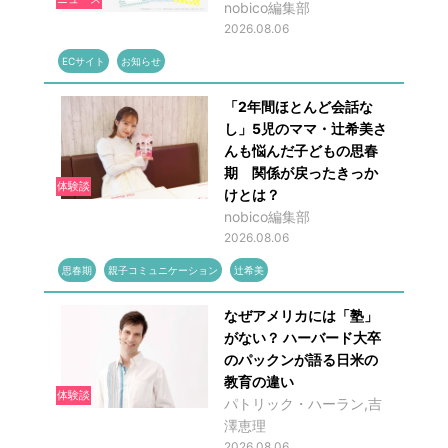
nobico編集部
2026.08.06
ECサイト
お知らせ
「2年間ほとんど会話な
し」5児のママ・辻希美さ
んも悩んだ子どもの思春
期 関係が戻ったきっか
体験談
けとは？
nobico編集部
2026.08.06
思春期
親子コミュニケーション
辻希美
なぜアメリカには「塾」
がない？ ハーバード大卒
のパックンが語る日米の
教育の違い
体験談
パトリック・ハーラン,吉
澤恵理
2026.08.06