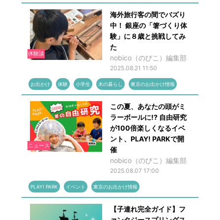
海外旅行客の間でバズり
中！ 銀座の「箸づくり体
験」に８歳と挑戦してみ
た
体験談
nobico（のびこ）編集部
2025.08.21 11:50
お出かけ
体験
小学生
木の暮らし
東京のお出かけ情報
この夏、あなたの頭がミ
ラーボールに!? 自由研究
が100倍楽しくなるイベ
ント、PLAY! PARKで開
ニュース
催
nobico（のびこ）編集部
2025.08.07 17:00
PLAY! PARK
イベント
東京のお出かけ情報
【子連れ完全ガイド】フ
ァンタジースプリングス