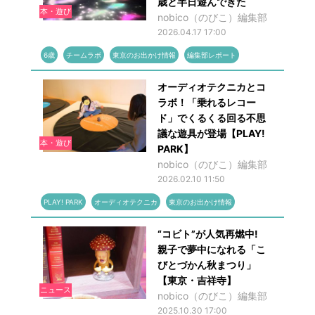
歳と半日遊んできた
本・遊び
nobico（のびこ）編集部
2026.04.17 17:00
6歳
チームラボ
東京のお出かけ情報
編集部レポート
オーディオテクニカとコ
ラボ！「乗れるレコー
ド」でくるくる回る不思
議な遊具が登場【PLAY!
本・遊び
PARK】
nobico（のびこ）編集部
2026.02.10 11:50
PLAY! PARK
オーディオテクニカ
東京のお出かけ情報
“コビト”が人気再燃中!
親子で夢中になれる「こ
びとづかん秋まつり」
【東京・吉祥寺】
ニュース
nobico（のびこ）編集部
2025.10.30 17:00