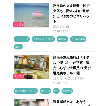
浮き輪のまま転覆、砂で
火傷も...夏休み前に親が
知るべき海のヒヤリハッ
ト
本・遊び
茂木みかほ
2026.08.06
ヒヤリハット
リスクマネジメント
事故防止
子どもの事故
海遊び
結局子連れ旅行は「ホテ
ルで楽しむ」が正解 観
光いらずで大満足の“遊び
場充実ホテル”5選
本・遊び
おとなTOこどもTRiP
2026.08.06
おとなTOこどもTRiP
お出かけ
旅行
書籍抜粋
読書感想文は「あなう