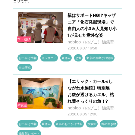
ゴリです。
親はサポートNG!?キッザ
ニア「化石発掘現場」で
自由人の小3＆人見知り小
1が見せた意外な姿
本・遊び
nobico（のびこ）編集部
2026.08.07 16:50
お出かけ情報
キッザニア
夏休み
恐竜
東京のお出かけ情報
自由研究
【エリック・カール×し
ながわ水族館】特別展
お腹が透けるカエル、枯
れ葉そっくりの魚！?
体験談
nobico（のびこ）編集部
2026.08.05 12:00
お出かけ情報
夏休み
東京のお出かけ情報
水族館
海の生き物
編集部レポート