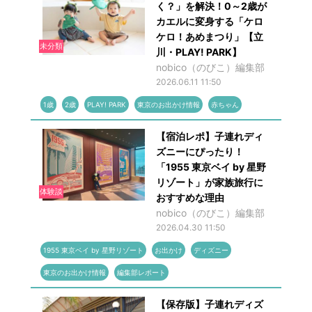
く？」を解決！0～2歳が
カエルに変身する「ケロ
ケロ！あめまつり」【立
未分類
川・PLAY! PARK】
nobico（のびこ）編集部
2026.06.11 11:50
1歳
2歳
PLAY! PARK
東京のお出かけ情報
赤ちゃん
【宿泊レポ】子連れディ
ズニーにぴったり！
「1955 東京ベイ by 星野
リゾート」が家族旅行に
体験談
おすすめな理由
nobico（のびこ）編集部
2026.04.30 11:50
1955 東京ベイ by 星野リゾート
お出かけ
ディズニー
東京のお出かけ情報
編集部レポート
【保存版】子連れディズ