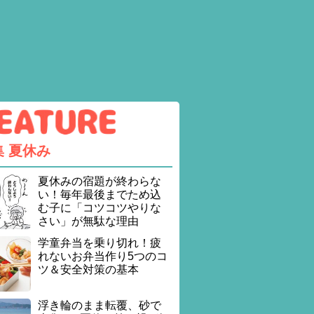
集
夏休み
夏休みの宿題が終わらな
い！毎年最後までため込
む子に「コツコツやりな
さい」が無駄な理由
学童弁当を乗り切れ！疲
れないお弁当作り5つのコ
ツ＆安全対策の基本
浮き輪のまま転覆、砂で