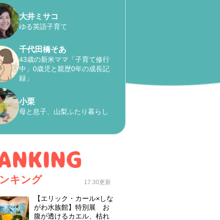
大井ミサコ
ゆる英語子育て
千代田橋そあ
43歳の新米ママ「子育て修行
中」0歳児と親歴0年の成長記
録」
小栗
母と息子、山梨ふたり暮らし
ンキング
17:30更新
【エリック・カール×しな
がわ水族館】特別展 お
腹が透けるカエル、枯れ