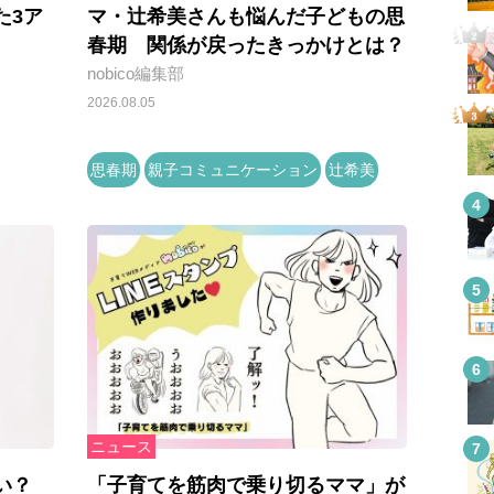
た3ア
マ・辻希美さんも悩んだ子どもの思
春期 関係が戻ったきっかけとは？
nobico編集部
2026.08.05
思春期
親子コミュニケーション
辻希美
ニュース
い？
「子育てを筋肉で乗り切るママ」が