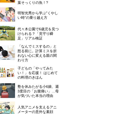
葉そっくりの魚！?
明智光秀から学ぶ"くやし
い時"の乗り越え方
代々木公園で6歳児を見つ
けられる？「見守り瞬
足」リアル検証
「なんでミスするの」と
怒る前に。計算ミスを折
れない心に変える親の関
わり方
子どもの「やってみた
い！」を応援！ はじめて
の料理のきほん
塾を休みたがる小6娘、週
3度目の「お腹痛い」…母
が気づいた本当の理由
人気アニメを支えるアニ
メーターの意外な素顔