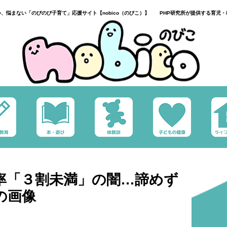
い、悩まない「のびのび子育て」応援サイト【nobico（のびこ）】 PHP研究所が提供する育児・
率「３割未満」の闇…諦めず
の画像