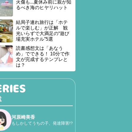
火傷も...夏休み前に親が知
るべき海のヒヤリハット
結局子連れ旅行は「ホテ
ルで楽しむ」が正解 観
光いらずで大満足の“遊び
場充実ホテル”5選
読書感想文は「あなう
め」でできる！ 10分で作
文が完成するテンプレと
は？
載
河原崎美香
もしかしてうちの子、発達障害!?