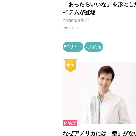
「あったらいいな」を形にし
イテムが登場
nobico編集部
2026.08.05
ECサイト
お知らせ
体験談
なぜアメリカには「塾」がな