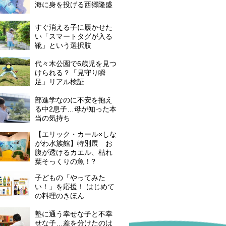
海に身を投げる西郷隆盛
すぐ消える子に履かせた
い「スマートタグが入る
靴」という選択肢
代々木公園で6歳児を見つ
けられる？「見守り瞬
足」リアル検証
部進学なのに不安を抱え
る中2息子…母が知った本
当の気持ち
【エリック・カール×しな
がわ水族館】特別展 お
腹が透けるカエル、枯れ
葉そっくりの魚！?
子どもの「やってみた
い！」を応援！ はじめて
の料理のきほん
塾に通う幸せな子と不幸
せな子…差を分けたのは