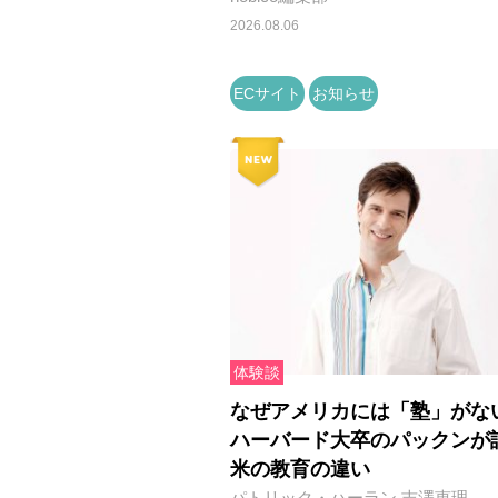
2026.08.06
ECサイト
お知らせ
体験談
なぜアメリカには「塾」がな
ハーバード大卒のパックンが
米の教育の違い
パトリック・ハーラン,吉澤恵理