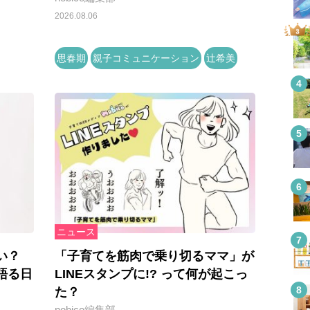
2026.08.06
思春期
親子コミュニケーション
辻希美
ニュース
い？
「子育てを筋肉で乗り切るママ」が
語る日
LINEスタンプに!? って何が起こっ
た？
nobico編集部