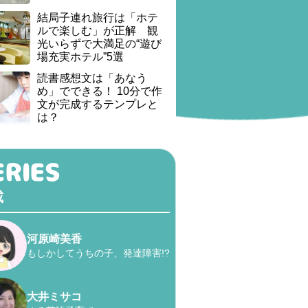
結局子連れ旅行は「ホテ
ルで楽しむ」が正解 観
光いらずで大満足の“遊び
場充実ホテル”5選
読書感想文は「あなう
め」でできる！ 10分で作
文が完成するテンプレと
は？
載
河原崎美香
もしかしてうちの子、発達障害!?
大井ミサコ