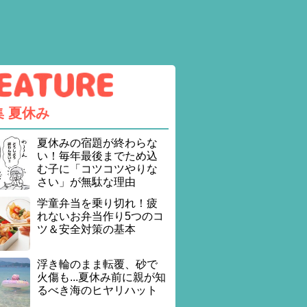
集
夏休み
夏休みの宿題が終わらな
い！毎年最後までため込
む子に「コツコツやりな
さい」が無駄な理由
学童弁当を乗り切れ！疲
れないお弁当作り5つのコ
ツ＆安全対策の基本
浮き輪のまま転覆、砂で
火傷も...夏休み前に親が知
るべき海のヒヤリハット