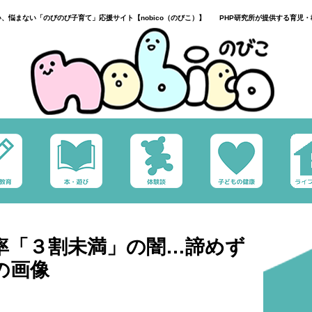
い、悩まない「のびのび子育て」応援サイト【nobico（のびこ）】 PHP研究所が提供する育児・
率「３割未満」の闇…諦めず
の画像