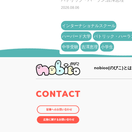
2026.08.06
インターナショナルスクール
ハーバード大学
パトリック・ハーラ
中学受験
吉澤恵理
小学生
nobico(のびこ)とは