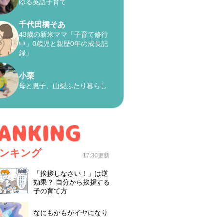
ゆる英語子育て
千代田橋そあ
43歳の新米ママ「子育て修行
中」0歳児と親歴0年の成長記
録」
小栗
母と息子、山梨ふたり暮らし
ンキング
17:30更新
「挨拶しなさい！」は逆
効果？ 自分から挨拶する
子の育て方
なにもかもがイヤになり