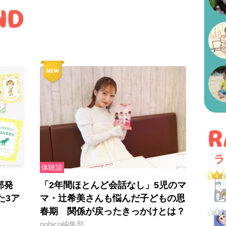
ラ
体験談
部発
「2年間ほとんど会話なし」5児のマ
た3ア
マ・辻希美さんも悩んだ子どもの思
春期 関係が戻ったきっかけとは？
nobico編集部