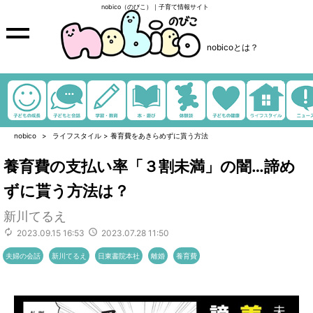
nobico（のびこ）｜子育て情報サイト
nobicoとは？
nobico
ライフスタイル
>
養育費をあきらめずに貰う方法
養育費の支払い率「３割未満」の闇…諦め
ずに貰う方法は？
新川てるえ
2023.09.15 16:53
2023.07.28 11:50
夫婦の会話
新川てるえ
日東書院本社
離婚
養育費