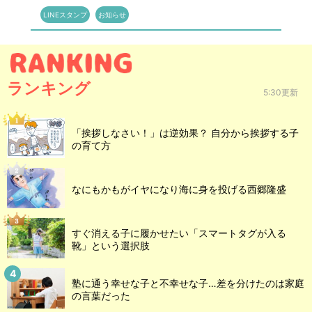
LINEスタンプ
お知らせ
ランキング
5:30更新
「挨拶しなさい！」は逆効果？ 自分から挨拶する子
の育て方
なにもかもがイヤになり海に身を投げる西郷隆盛
すぐ消える子に履かせたい「スマートタグが入る
靴」という選択肢
塾に通う幸せな子と不幸せな子…差を分けたのは家庭
の言葉だった