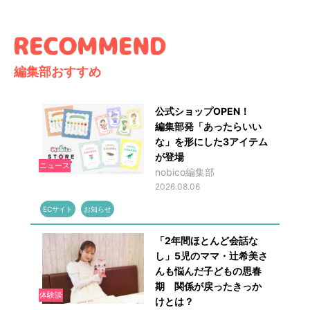
編集部おすすめ
公式ショップOPEN！
編集部発「あったらいい
な」を形にした3アイテム
が登場
ニュース
nobico編集部
2026.08.06
ECサイト
お知らせ
「2年間ほとんど会話な
し」5児のママ・辻希美さ
んも悩んだ子どもの思春
期 関係が戻ったきっか
体験談
けとは？