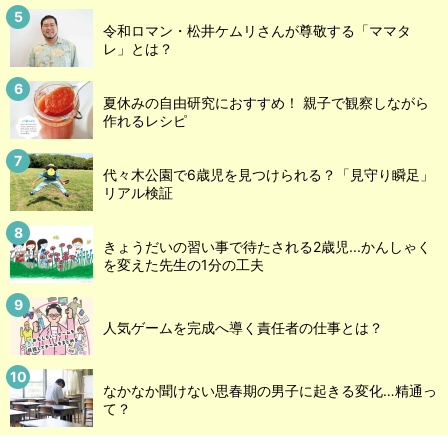
令和ロマン・松井ケムリさんが尊敬する「ママタ
レ」とは？
夏休みの自由研究におすすめ！ 親子で観察しながら
作れるレシピ
代々木公園で6歳児を見つけられる？「見守り瞬足」
リアル検証
きょうだいの習い事で待たされる2歳児...かんしゃく
を変えた先生の1分の工夫
人気ゲームを完成へ導く責任者の仕事とは？
なかなか聞けない思春期の男子に起きる変化…精通っ
て？