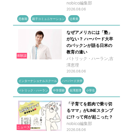
nobico編集部
2026.08.06
思春期
親子コミュニケーション
辻希美
なぜアメリカには「塾」
がない？ ハーバード大卒
のパックンが語る日米の
教育の違い
体験談
パトリック・ハーラン,吉
澤恵理
2026.08.06
インターナショナルスクール
ハーバード大学
パトリック・ハーラン
中学受験
吉澤恵理
小学生
「子育てを筋肉で乗り切
るママ」がLINEスタンプ
に!? って何が起こった？
nobico編集部
ニュース
2026.08.06