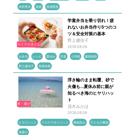
本田秀夫
漫画
発達障害
学童弁当を乗り切れ！疲
れないお弁当作り5つのコ
ツ＆安全対策の基本
野上優佳子
ライフスタイル
2026.08.06
お弁当
レシピ
夏休み
学童
小学館
書籍抜粋
野上優佳子
長期休暇
浮き輪のまま転覆、砂で
火傷も...夏休み前に親が
知るべき海のヒヤリハッ
ト
本・遊び
茂木みかほ
2026.08.06
ヒヤリハット
リスクマネジメント
事故防止
子どもの事故
海遊び