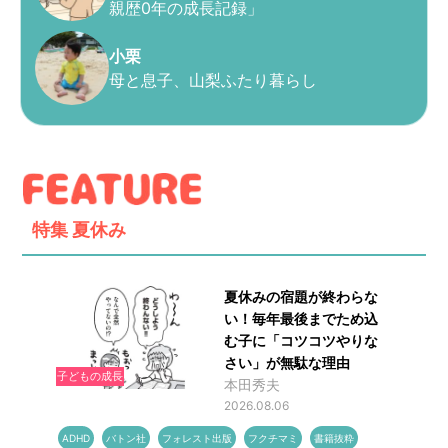
親歴0年の成長記録」
小栗
母と息子、山梨ふたり暮らし
特集
夏休み
夏休みの宿題が終わらな
い！毎年最後までため込
む子に「コツコツやりな
さい」が無駄な理由
子どもの成長
本田秀夫
2026.08.06
ADHD
バトン社
フォレスト出版
フクチマミ
書籍抜粋