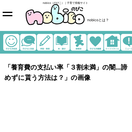
nobico（のびこ）｜子育て情報サイト
nobicoとは？
「養育費の支払い率「３割未満」の闇…諦
めずに貰う方法は？」の画像