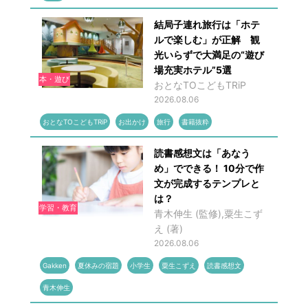
結局子連れ旅行は「ホテ
ルで楽しむ」が正解 観
光いらずで大満足の“遊び
場充実ホテル”5選
本・遊び
おとなTOこどもTRiP
2026.08.06
おとなTOこどもTRiP
お出かけ
旅行
書籍抜粋
読書感想文は「あなう
め」でできる！ 10分で作
文が完成するテンプレと
は？
学習・教育
青木伸生 (監修),粟生こず
え (著)
2026.08.06
Gakken
夏休みの宿題
小学生
粟生こずえ
読書感想文
青木伸生