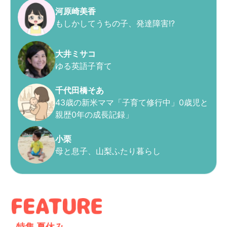
河原崎美香
もしかしてうちの子、発達障害!?
大井ミサコ
ゆる英語子育て
千代田橋そあ
43歳の新米ママ「子育て修行中」0歳児と
親歴0年の成長記録」
小栗
母と息子、山梨ふたり暮らし
特集
夏休み