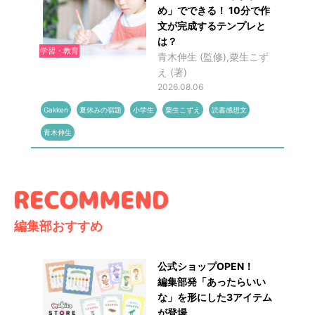
め」でできる！ 10分で作
文が完成するテンプレと
は？
学習・教育
青木伸生 (監修),粟生こず
え (著)
2026.08.06
Gakken
夏休みの宿題
小学生
粟生こずえ
読書感想文
青木伸生
編集部おすすめ
公式ショップOPEN！
編集部発「あったらいい
な」を形にした3アイテム
が登場