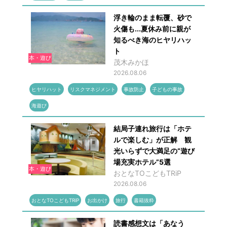
浮き輪のまま転覆、砂で
火傷も...夏休み前に親が
知るべき海のヒヤリハッ
ト
本・遊び
茂木みかほ
2026.08.06
ヒヤリハット
リスクマネジメント
事故防止
子どもの事故
海遊び
結局子連れ旅行は「ホテ
ルで楽しむ」が正解 観
光いらずで大満足の“遊び
場充実ホテル”5選
本・遊び
おとなTOこどもTRiP
2026.08.06
おとなTOこどもTRiP
お出かけ
旅行
書籍抜粋
読書感想文は「あなう