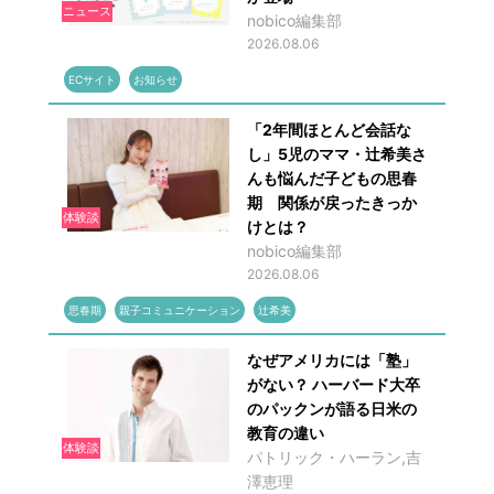
ニュース
nobico編集部
2026.08.06
ECサイト
お知らせ
「2年間ほとんど会話な
し」5児のママ・辻希美さ
んも悩んだ子どもの思春
期 関係が戻ったきっか
体験談
けとは？
nobico編集部
2026.08.06
思春期
親子コミュニケーション
辻希美
なぜアメリカには「塾」
がない？ ハーバード大卒
のパックンが語る日米の
教育の違い
体験談
パトリック・ハーラン,吉
澤恵理