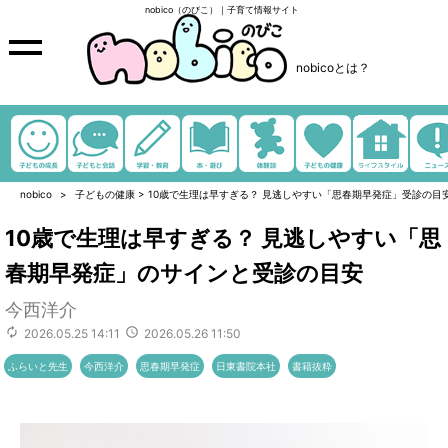
nobico（のびこ）｜子育て情報サイト
nobicoとは？
nobico
子どもの健康
>
10歳で生理は早すぎる？ 見逃しやすい「思春期早発症」受診の目
10歳で生理は早すぎる？ 見逃しやすい「思
春期早発症」のサインと受診の目安
今西洋介
2026.05.25 14:11
2026.05.26 11:50
ふらいと先生
今西洋介
思春期早発症
日東書院本社
書籍抜粋