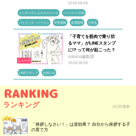
2026.08.06
インターナショナルスクール
ハーバード大学
パトリック・ハーラン
中学受験
吉澤恵理
小学生
「子育てを筋肉で乗り切
るママ」がLINEスタンプ
に!? って何が起こった？
nobico編集部
ニュース
2026.08.06
LINEスタンプ
お知らせ
ランキング
23:30更新
「挨拶しなさい！」は逆効果？ 自分から挨拶する子
の育て方