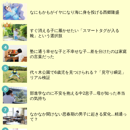
なにもかもがイヤになり海に身を投げる西郷隆盛
すぐ消える子に履かせたい「スマートタグが入る
靴」という選択肢
塾に通う幸せな子と不幸せな子…差を分けたのは家庭
の言葉だった
代々木公園で6歳児を見つけられる？「見守り瞬足」
リアル検証
部進学なのに不安を抱える中2息子…母が知った本当
の気持ち
なかなか聞けない思春期の男子に起きる変化…精通っ
て？