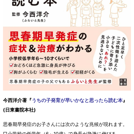
今西洋介著『
うちの子発育が早いかなと思ったら読む本
』
(日東書院本社)
思春期早発症のお子さんには次のような兆候が現れます。
□小学校の低学年（6～10歳）で身長が急激に伸びる