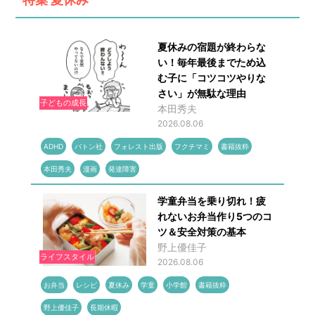
夏休みの宿題が終わらな
い！毎年最後までため込
む子に「コツコツやりな
さい」が無駄な理由
子どもの成長
本田秀夫
2026.08.06
ADHD
バトン社
フォレスト出版
フクチマミ
書籍抜粋
本田秀夫
漫画
発達障害
学童弁当を乗り切れ！疲
れないお弁当作り5つのコ
ツ＆安全対策の基本
野上優佳子
ライフスタイル
2026.08.06
お弁当
レシピ
夏休み
学童
小学館
書籍抜粋
野上優佳子
長期休暇