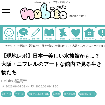
nobico（のびこ）｜子育て情報サイト
nobicoとは？
nobico
体験談
>
【現地レポ】日本一美しい水族館かも…？ 大阪・ニフレルのアートな館
【現地レポ】日本一美しい水族館かも…？
大阪・ニフレルのアートな館内で見る生き
物たち
nobico編集部
2026.06.04 09:44
2026.06.09 11:50
お出かけ
ニフレル
大阪のお出かけ情報
水族館
海の生き物
編集部レポート