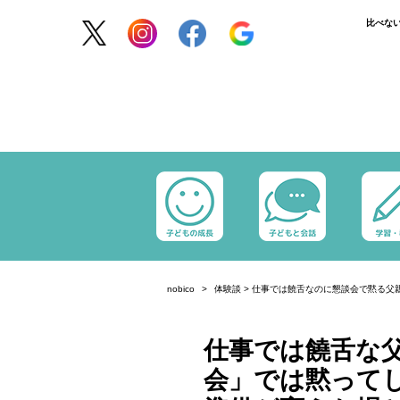
比べな
nobico
体験談
>
仕事では饒舌なのに懇談会で黙る父
仕事では饒舌な
会」では黙って