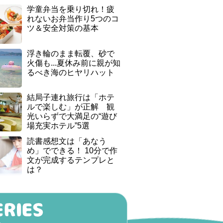
学童弁当を乗り切れ！疲
れないお弁当作り5つのコ
ツ＆安全対策の基本
浮き輪のまま転覆、砂で
火傷も...夏休み前に親が知
るべき海のヒヤリハット
結局子連れ旅行は「ホテ
ルで楽しむ」が正解 観
光いらずで大満足の“遊び
場充実ホテル”5選
読書感想文は「あなう
め」でできる！ 10分で作
文が完成するテンプレと
は？