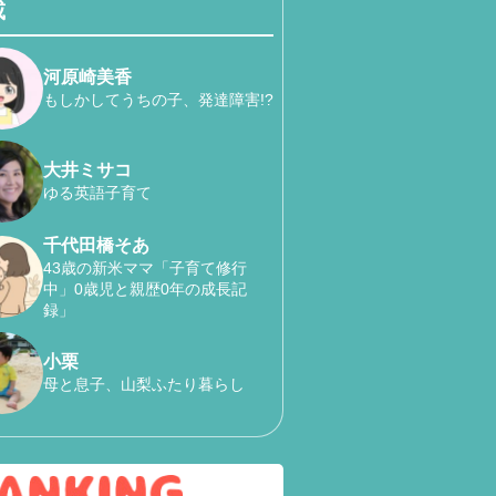
載
河原崎美香
もしかしてうちの子、発達障害!?
大井ミサコ
ゆる英語子育て
千代田橋そあ
43歳の新米ママ「子育て修行
中」0歳児と親歴0年の成長記
録」
小栗
母と息子、山梨ふたり暮らし