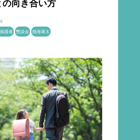
との向き合い方
00
保護者
懇談会
熱海康太