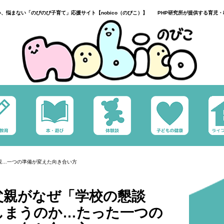
い、悩まない「のびのび子育て」応援サイト【nobico（のびこ）】 PHP研究所が提供する育児・
親…一つの準備が変えた向き合い方
父親がなぜ「学校の懇談
しまうのか…たった一つの