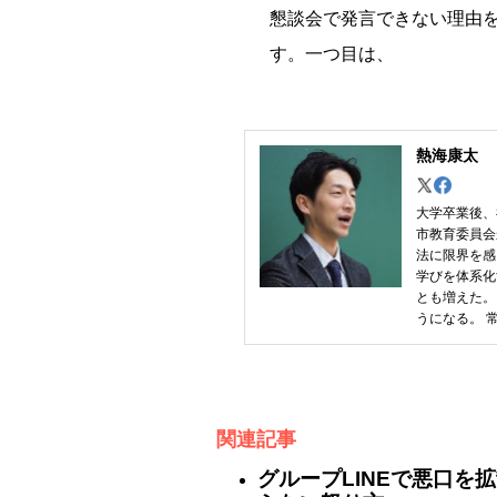
懇談会で発言できない理由
す。一つ目は、
熱海康太
大学卒業後、
市教育委員会
法に限界を感
学びを体系化
とも増えた。
うになる。 
関連記事
グループLINEで悪口を