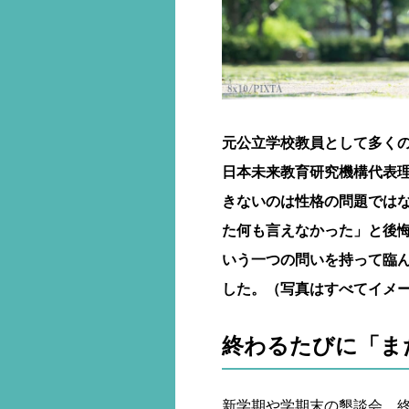
元公立学校教員として多く
日本未来教育研究機構代表
きないのは性格の問題では
た何も言えなかった」と後
いう一つの問いを持って臨
した。（写真はすべてイメ
終わるたびに「ま
新学期や学期末の懇談会。