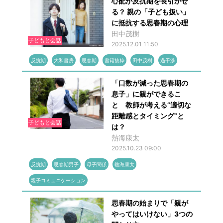
心配が反抗期を長引かせ
る？ 親の「子ども扱い」
に抵抗する思春期の心理
田中茂樹
子どもと会話
2025.12.01 11:50
反抗期
大和書房
思春期
書籍抜粋
田中茂樹
過干渉
「口数が減った思春期の
息子」に親ができるこ
と 教師が考える”適切な
距離感とタイミング”と
子どもと会話
は？
熱海康太
2025.10.23 09:00
反抗期
思春期男子
母子関係
熱海康太
親子コミュニケーション
思春期の始まりで「親が
やってはいけない」3つの