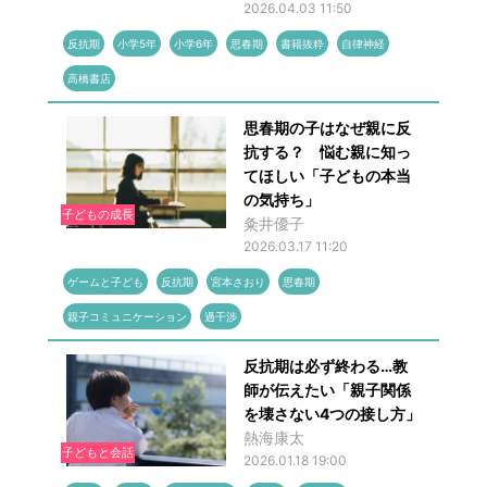
2026.04.03 11:50
反抗期
小学5年
小学6年
思春期
書籍抜粋
自律神経
高橋書店
思春期の子はなぜ親に反
抗する？ 悩む親に知っ
てほしい「子どもの本当
の気持ち」
子どもの成長
粂井優子
2026.03.17 11:20
ゲームと子ども
反抗期
宮本さおり
思春期
親子コミュニケーション
過干渉
反抗期は必ず終わる…教
師が伝えたい「親子関係
を壊さない4つの接し方」
熱海康太
子どもと会話
2026.01.18 19:00