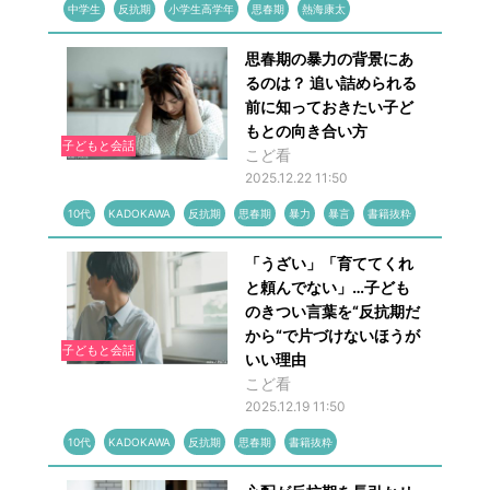
中学生
反抗期
小学生高学年
思春期
熱海康太
思春期の暴力の背景にあ
るのは？ 追い詰められる
前に知っておきたい子ど
もとの向き合い方
子どもと会話
こど看
2025.12.22 11:50
10代
KADOKAWA
反抗期
思春期
暴力
暴言
書籍抜粋
「うざい」「育ててくれ
と頼んでない」…子ども
のきつい言葉を“反抗期だ
から“で片づけないほうが
子どもと会話
いい理由
こど看
2025.12.19 11:50
10代
KADOKAWA
反抗期
思春期
書籍抜粋