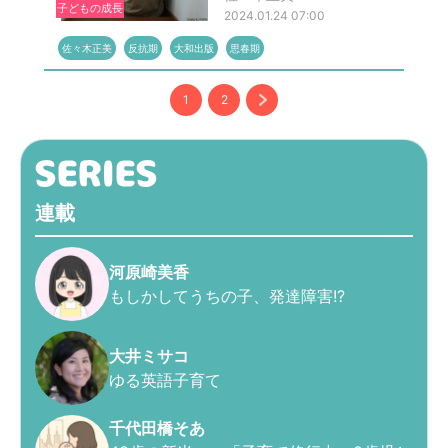
子どもの成長
2024.01.24 07:00
佐々木正美
反抗期
大和出版
思春期
1
2
連載
河原崎美香
もしかしてうちの子、発達障害!?
大井ミサコ
ゆる英語子育て
千代田橋そあ