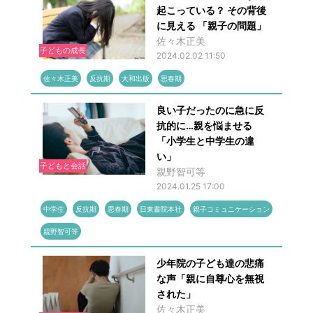
起こっている？ その背後
に見える 「親子の問題」
佐々木正美
子どもの成長
2024.02.02 11:50
佐々木正美
反抗期
大和出版
思春期
良い子だったのに急に反
抗的に…親を悩ませる
「小学生と中学生の違
い」
子どもと会話
親野智可等
2024.01.25 17:00
中学生
反抗期
思春期
日東書院本社
親子コミュニケーション
親野智可等
少年院の子ども達の悲痛
な声「親に自尊心を無視
された」
佐々木正美