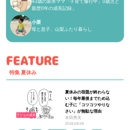
43歳の新米ママ「子育て修行中」0歳児と
親歴0年の成長記録」
小栗
母と息子、山梨ふたり暮らし
特集
夏休み
夏休みの宿題が終わらな
い！毎年最後までため込
む子に「コツコツやりな
さい」が無駄な理由
子どもの成長
本田秀夫
2026.08.06