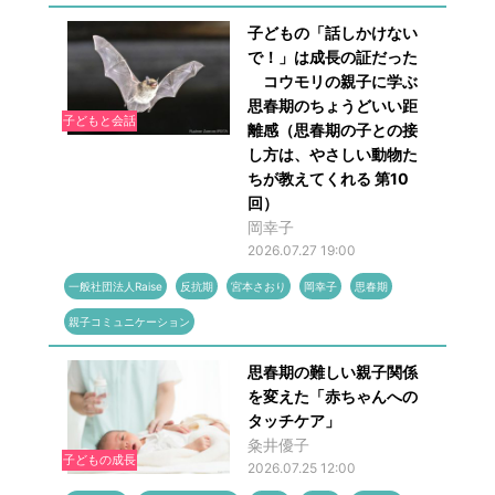
子どもの「話しかけない
で！」は成長の証だった
コウモリの親子に学ぶ
思春期のちょうどいい距
子どもと会話
離感（思春期の子との接
し方は、やさしい動物た
ちが教えてくれる 第10
回）
岡幸子
2026.07.27 19:00
一般社団法人Raise
反抗期
宮本さおり
岡幸子
思春期
親子コミュニケーション
思春期の難しい親子関係
を変えた「赤ちゃんへの
タッチケア」
粂井優子
子どもの成長
2026.07.25 12:00