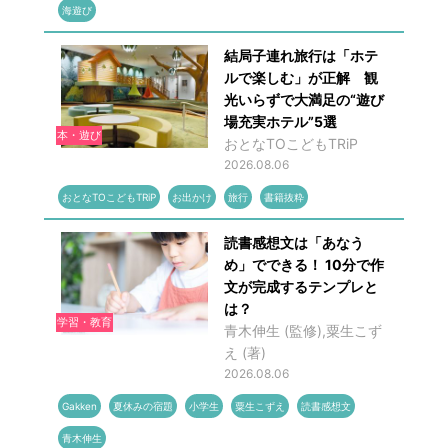
海遊び
結局子連れ旅行は「ホテ
ルで楽しむ」が正解 観
光いらずで大満足の“遊び
場充実ホテル”5選
本・遊び
おとなTOこどもTRiP
2026.08.06
おとなTOこどもTRiP
お出かけ
旅行
書籍抜粋
読書感想文は「あなう
め」でできる！ 10分で作
文が完成するテンプレと
は？
学習・教育
青木伸生 (監修),粟生こず
え (著)
2026.08.06
Gakken
夏休みの宿題
小学生
粟生こずえ
読書感想文
青木伸生