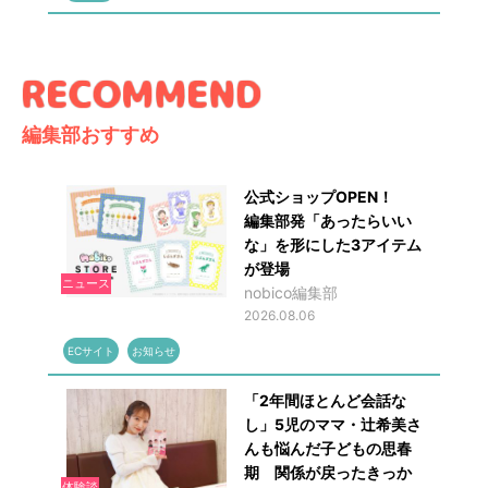
編集部おすすめ
公式ショップOPEN！
編集部発「あったらいい
な」を形にした3アイテム
が登場
ニュース
nobico編集部
2026.08.06
ECサイト
お知らせ
「2年間ほとんど会話な
し」5児のママ・辻希美さ
んも悩んだ子どもの思春
期 関係が戻ったきっか
体験談