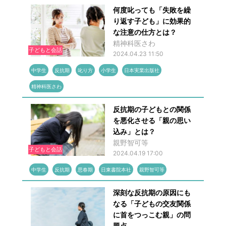
何度叱っても「失敗を繰
り返す子ども」に効果的
な注意の仕方とは？
精神科医さわ
子どもと会話
2024.04.23 11:50
中学生
反抗期
叱り方
小学生
日本実業出版社
精神科医さわ
反抗期の子どもとの関係
を悪化させる「親の思い
込み」とは？
親野智可等
子どもと会話
2024.04.19 17:00
中学生
反抗期
思春期
日東書院本社
親野智可等
深刻な反抗期の原因にも
なる「子どもの交友関係
に首をつっこむ親」の問
題点