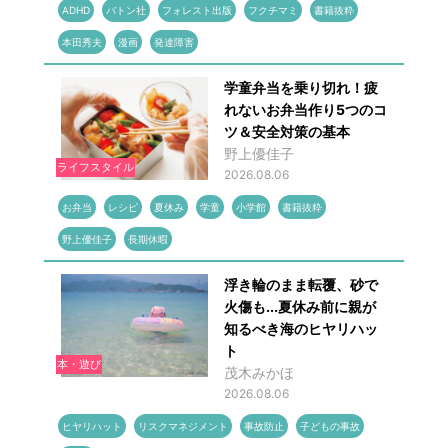
ADHD
バトン社
フォレスト出版
フクチマミ
書籍抜粋
本田秀夫
漫画
発達障害
学童弁当を乗り切れ！疲
れないお弁当作り5つのコ
ツ＆安全対策の基本
野上優佳子
ライフスタイル
2026.08.06
お弁当
レシピ
夏休み
学童
小学館
書籍抜粋
野上優佳子
長期休暇
浮き輪のまま転覆、砂で
火傷も...夏休み前に親が
知るべき海のヒヤリハッ
ト
本・遊び
茂木みかほ
2026.08.06
ヒヤリハット
リスクマネジメント
事故防止
子どもの事故