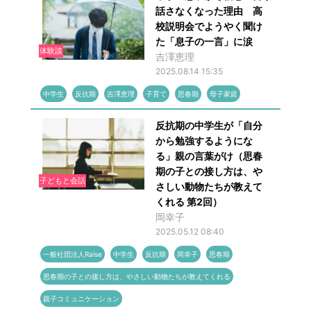
話さなくなった理由 高
校説明会でようやく聞け
た「息子の一言」に涙
体験談
吉澤恵理
2025.08.14 15:35
中学生
反抗期
吉澤恵理
子育て
思春期
母子家庭
反抗期の中学生が「自分
から勉強するようにな
る」親の言葉がけ（思春
期の子との接し方は、や
子どもと会話
さしい動物たちが教えて
くれる 第2回）
岡幸子
2025.05.12 08:40
一般社団法人Raise
中学生
反抗期
岡幸子
思春期
思春期の子との接し方は、やさしい動物たちが教えてくれる
親子コミュニケーション