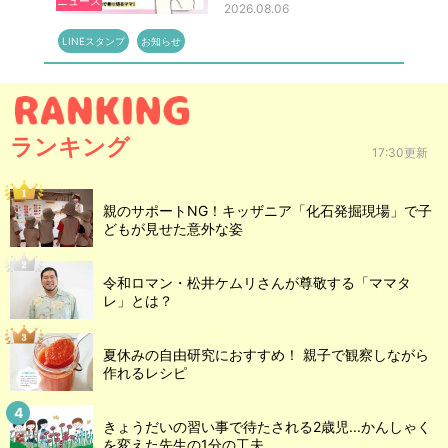
ニュース
2026.08.06
LINEスタンプ
お知らせ
ランキング
17:30更新
親のサポートNG！キッザニア「化石発掘現場」で子
どもが見せた意外な姿
令和ロマン・松井ケムリさんが尊敬する「ママタ
レ」とは？
夏休みの自由研究におすすめ！ 親子で観察しながら
作れるレシピ
きょうだいの習い事で待たされる2歳児...かんしゃく
を変えた先生の1分の工夫