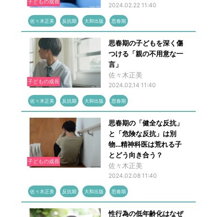
子どもの成長
2024.02.22 11:40
佐々木正美
反抗期
大和出版
思春期
思春期の子どもを深く傷
つける「親の不用意な一
言」
佐々木正美
子どもの成長
2024.02.14 11:40
佐々木正美
反抗期
大和出版
思春期
思春期の「健全な反抗」
と「危険な反抗」は別
物…精神科医は荒れる子
とどう向き合う？
子どもの成長
佐々木正美
2024.02.08 11:40
佐々木正美
反抗期
大和出版
思春期
性行為の低年齢化はなぜ