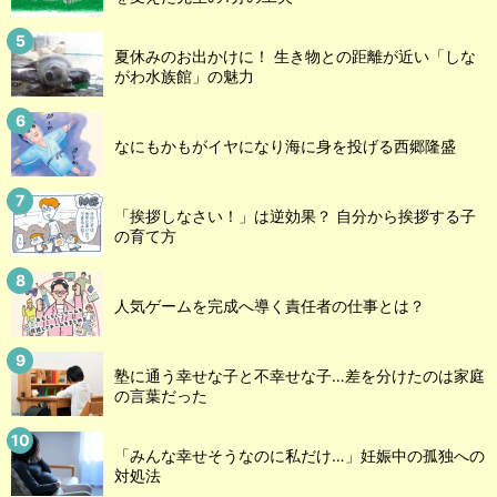
夏休みのお出かけに！ 生き物との距離が近い「しな
がわ水族館」の魅力
なにもかもがイヤになり海に身を投げる西郷隆盛
「挨拶しなさい！」は逆効果？ 自分から挨拶する子
の育て方
人気ゲームを完成へ導く責任者の仕事とは？
塾に通う幸せな子と不幸せな子…差を分けたのは家庭
の言葉だった
「みんな幸せそうなのに私だけ…」妊娠中の孤独への
対処法