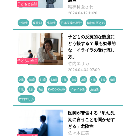
子どもと会話
精神科医さわ
2024.04.12 11:20
中学生
反抗期
小学生
日本実業出版社
精神科医さわ
子どもの反抗的な態度に
どう接する？ 最も効果的
な「イライラの受け流し
方」
子どもの成長
竹内エリカ
2024.04.04 07:00
0歳
10歳
11歳
12歳
1歳
2歳
3歳
4歳
5歳
6歳
7歳
8歳
9歳
KADOKAWA
イヤイヤ期
反抗期
竹内エリカ
医師が警告する「乳幼児
期に言うことを聞かせす
ぎる」危険性
佐々木正美