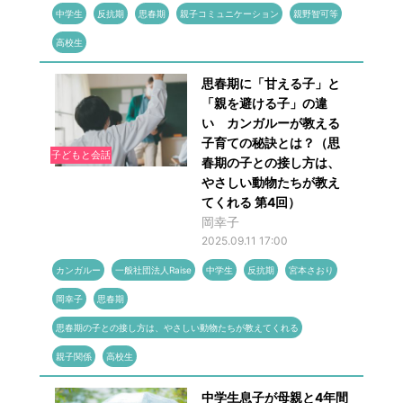
中学生
反抗期
思春期
親子コミュニケーション
親野智可等
高校生
思春期に「甘える子」と
「親を避ける子」の違
い カンガルーが教える
子育ての秘訣とは？（思
子どもと会話
春期の子との接し方は、
やさしい動物たちが教え
てくれる 第4回）
岡幸子
2025.09.11 17:00
カンガルー
一般社団法人Raise
中学生
反抗期
宮本さおり
岡幸子
思春期
思春期の子との接し方は、やさしい動物たちが教えてくれる
親子関係
高校生
中学生息子が母親と4年間