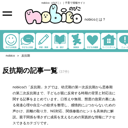
nobico（のびこ）｜子育て情報サイト
nobicoとは？
nobico
反抗期
反抗期の記事一覧
(37件)
nobicoの「反抗期」タグでは、幼児期の第一次反抗期から思春期
の第二次反抗期まで、子どもが親に反発する時期の背景と対応法に
関する記事をまとめています。口答えや無視、態度の急変の裏にあ
る発達心理や自立への欲求を整理し、感情的にぶつからないための
声かけ、距離の取り方、NG対応、関係修復のヒントを具体的に解
説。親子関係を壊さずに成長を支えるための実践的な情報にアクセ
スできるカテゴリです。