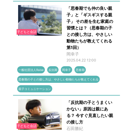
「思春期でも仲の良い親
子」と「ギスギスする親
子」 その差を生む家庭の
習慣とは？（思春期の子
子どもと会話
との接し方は、やさしい
動物たちが教えてくれる
第1回）
岡幸子
2025.04.22 12:00
一般社団法人Raise
反抗期
岡幸子
思春期
思春期の子との接し方は、やさしい動物たちが教えてくれる
親子コミュニケーション
「反抗期の子とうまくい
かない」原因は親にあ
る？ 今すぐ見直したい親
の接し方
子どもと会話
石田勝紀