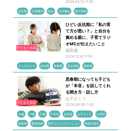
2025.04.15 11:50
反抗期
大和書房
悩み
石田勝紀
親子関係
ひどい反抗期に「私の育
て方が悪い？」と自分を
責める親に、子育てラジ
オMCが伝えたいこと
子どもと会話
福田遼
2024.12.18 11:50
インタビュー
反抗期
思春期
悩み相談
福田遼
思春期になっても子ども
が「本音」を話してくれ
る聞き方・話し方
山下エミリ
子どもと会話
2024.08.29 11:50
10歳
11歳
12歳
中学生
反抗期
山下エミリ
心理学
思春期
書籍抜粋
親子コミュニケーション
青春出版社