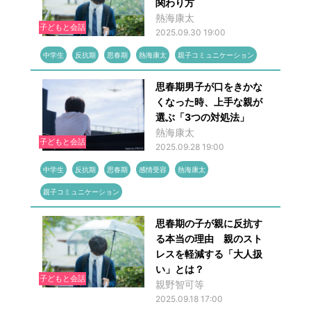
関わり方
熱海康太
子どもと会話
2025.09.30 19:00
中学生
反抗期
思春期
熱海康太
親子コミュニケーション
思春期男子が口をきかな
くなった時、上手な親が
選ぶ「3つの対処法」
熱海康太
子どもと会話
2025.09.28 19:00
中学生
反抗期
思春期
感情受容
熱海康太
親子コミュニケーション
思春期の子が親に反抗す
る本当の理由 親のスト
レスを軽減する「大人扱
い」とは？
子どもと会話
親野智可等
2025.09.18 17:00