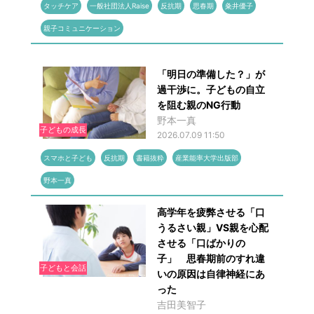
タッチケア
一般社団法人Raise
反抗期
思春期
粂井優子
親子コミュニケーション
「明日の準備した？」が
過干渉に。子どもの自立
を阻む親のNG行動
野本一真
子どもの成長
2026.07.09 11:50
スマホと子ども
反抗期
書籍抜粋
産業能率大学出版部
野本一真
高学年を疲弊させる「口
うるさい親」VS親を心配
させる「口ばかりの
子」 思春期前のすれ違
子どもと会話
いの原因は自律神経にあ
った
吉田美智子