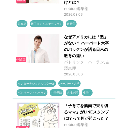
けとは？
nobico編集部
2026.08.06
思春期
親子コミュニケーション
辻希美
なぜアメリカには「塾」
がない？ ハーバード大卒
のパックンが語る日米の
教育の違い
体験談
パトリック・ハーラン,吉
澤恵理
2026.08.06
インターナショナルスクール
ハーバード大学
パトリック・ハーラン
中学受験
吉澤恵理
小学生
「子育てを筋肉で乗り切
るママ」がLINEスタンプ
に!? って何が起こった？
nobico編集部