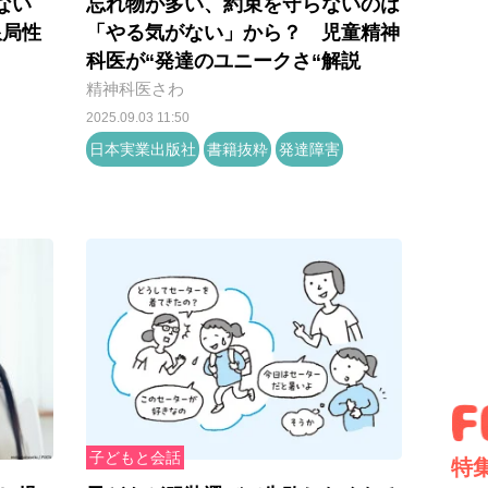
ない
忘れ物が多い、約束を守らないのは
限局性
「やる気がない」から？ 児童精神
科医が“発達のユニークさ“解説
精神科医さわ
2025.09.03 11:50
日本実業出版社
書籍抜粋
発達障害
子どもと会話
特