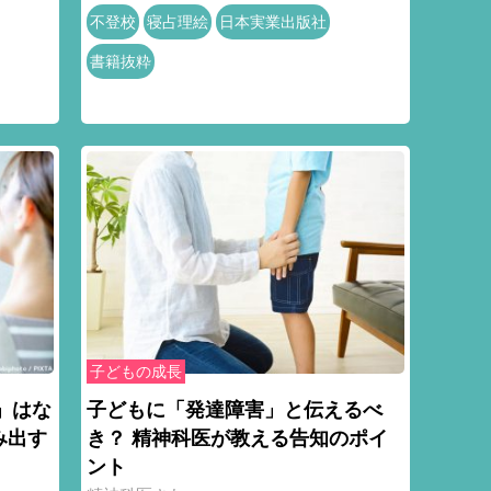
不登校
寝占理絵
日本実業出版社
書籍抜粋
子どもの成長
」はな
子どもに「発達障害」と伝えるべ
み出す
き？ 精神科医が教える告知のポイ
ント