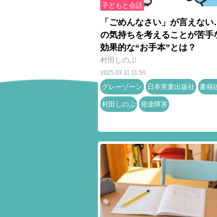
子どもと会話
「ごめんなさい」が言えない
の気持ちを考えることが苦手
効果的な“お手本”とは？
村田しのぶ
2025.03.11 11:50
グレーゾーン
日本実業出版社
書籍
村田しのぶ
発達障害