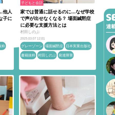
子どもと会話
…他人
家では普通に話せるのに…なぜ学校
な子に
で声が出せなくなる？ 場面緘黙症
に必要な支援方法とは
連
村田しのぶ
2025.03.07 12:01
抜粋
グレーゾーン
場面緘黙症
日本実業出版社
書籍抜粋
村田しのぶ
発達障害