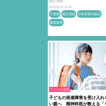
寝占理絵
2026.05.22 11:50
不登校
寝占理絵
日本実業出版社
書籍抜粋
子どもの成長
子どもの発達障害を受け入れ
い親へ 精神科医が教える「