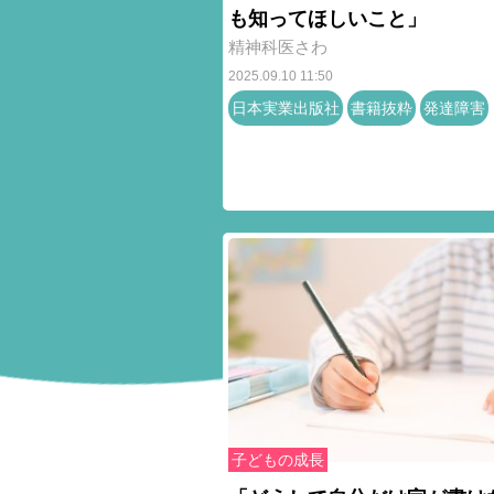
も知ってほしいこと」
精神科医さわ
2025.09.10 11:50
日本実業出版社
書籍抜粋
発達障害
子どもの成長