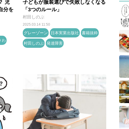
 児
子どもが服装選びで失敗しなくなる
自分を
「3つのルール」
村田しのぶ
2025.03.14 11:50
グレーゾーン
日本実業出版社
書籍抜粋
さわ
村田しのぶ
発達障害