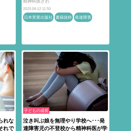
精神科医さわ
2025.09.12 11:50
日本実業出版社
書籍抜粋
発達障害
子どもの成長
られな
泣き叫ぶ娘を無理やり学校へ･･･発
それで
達障害児の不登校から精神科医が学