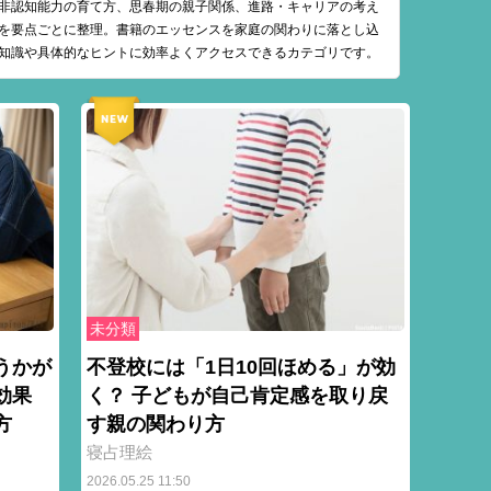
非認知能力の育て方、思春期の親子関係、進路・キャリアの考え
を要点ごとに整理。書籍のエッセンスを家庭の関わりに落とし込
知識や具体的なヒントに効率よくアクセスできるカテゴリです。
未分類
うかが
不登校には「1日10回ほめる」が効
逆効果
く？ 子どもが自己肯定感を取り戻
方
す親の関わり方
寝占理絵
2026.05.25 11:50