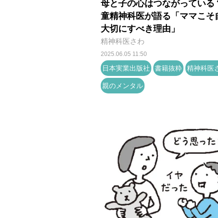
母と子の心はつながっている？
童精神科医が語る「ママこそ
大切にすべき理由」
精神科医さわ
2025.06.05 11:50
日本実業出版社
書籍抜粋
精神科医
親のメンタル