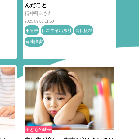
んだこと
精神科医さわ
2025.09.08 11:50
不登校
日本実業出版社
書籍抜粋
発達障害
子どもの成長