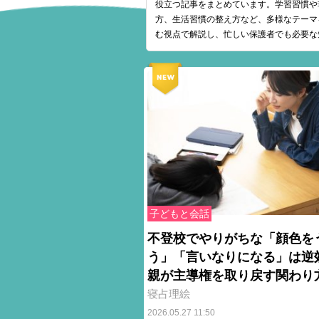
役立つ記事をまとめています。学習習慣や
方、生活習慣の整え方など、多様なテーマ
む視点で解説し、忙しい保護者でも必要な
子どもと会話
不登校でやりがちな「顔色を
う」「言いなりになる」は
親が主導権を取り戻す関わり
寝占理絵
2026.05.27 11:50