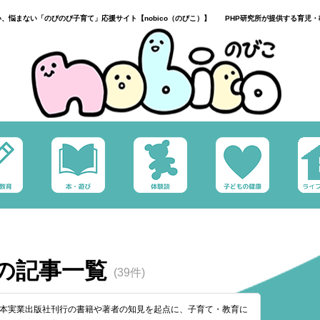
い、悩まない「のびのび子育て」応援サイト【nobico（のびこ）】 PHP研究所が提供する育児・
の記事一覧
(39件)
、日本実業出版社刊行の書籍や著者の知見を起点に、子育て・教育に