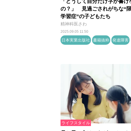
「どうして自分だけ字が書け
の？」 見過ごされがちな“
学習症”の子どもたち
精神科医さわ
2025.09.05 11:50
日本実業出版社
書籍抜粋
発達障害
ライフスタイル