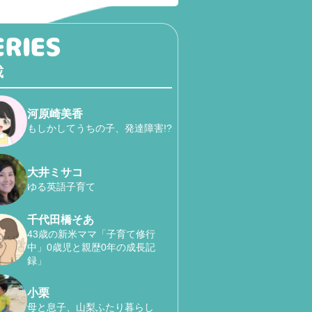
載
河原崎美香
もしかしてうちの子、発達障害!?
大井ミサコ
ゆる英語子育て
千代田橋そあ
43歳の新米ママ「子育て修行
中」0歳児と親歴0年の成長記
録」
小栗
母と息子、山梨ふたり暮らし