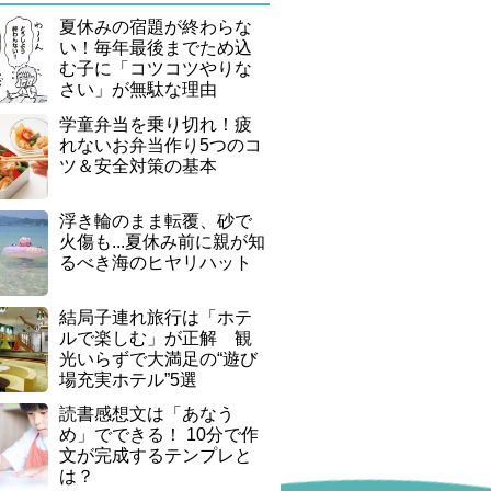
夏休みの宿題が終わらな
い！毎年最後までため込
む子に「コツコツやりな
さい」が無駄な理由
学童弁当を乗り切れ！疲
れないお弁当作り5つのコ
ツ＆安全対策の基本
浮き輪のまま転覆、砂で
火傷も...夏休み前に親が知
るべき海のヒヤリハット
結局子連れ旅行は「ホテ
ルで楽しむ」が正解 観
光いらずで大満足の“遊び
場充実ホテル”5選
読書感想文は「あなう
め」でできる！ 10分で作
文が完成するテンプレと
は？