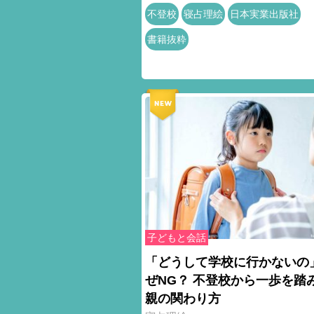
不登校
寝占理絵
日本実業出版社
書籍抜粋
子どもと会話
「どうして学校に行かないの
ぜNG？ 不登校から一歩を踏
親の関わり方