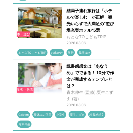
結局子連れ旅行は「ホテ
ルで楽しむ」が正解 観
光いらずで大満足の“遊び
場充実ホテル”5選
本・遊び
おとなTOこどもTRiP
2026.08.06
おとなTOこどもTRiP
お出かけ
旅行
書籍抜粋
読書感想文は「あなう
め」でできる！ 10分で作
文が完成するテンプレと
は？
学習・教育
青木伸生 (監修),粟生こず
え (著)
2026.08.06
Gakken
夏休みの宿題
小学生
粟生こずえ
読書感想文
青木伸生