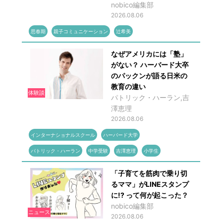
nobico編集部
2026.08.06
思春期
親子コミュニケーション
辻希美
なぜアメリカには「塾」
がない？ ハーバード大卒
のパックンが語る日米の
教育の違い
体験談
パトリック・ハーラン,吉
澤恵理
2026.08.06
インターナショナルスクール
ハーバード大学
パトリック・ハーラン
中学受験
吉澤恵理
小学生
「子育てを筋肉で乗り切
るママ」がLINEスタンプ
に!? って何が起こった？
nobico編集部
ニュース
2026.08.06