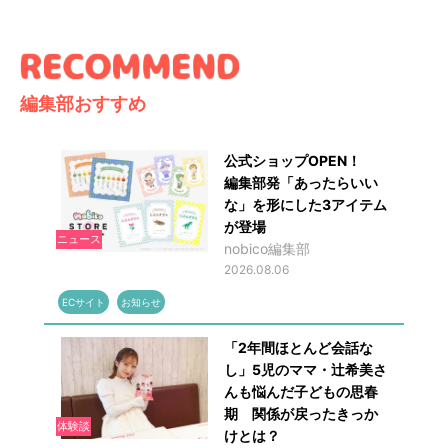
編集部おすすめ
公式ショップOPEN！
編集部発「あったらいい
な」を形にした3アイテム
が登場
ニュース
nobico編集部
2026.08.06
ECサイト
お知らせ
「2年間ほとんど会話な
し」5児のママ・辻希美さ
んも悩んだ子どもの思春
期 関係が戻ったきっか
体験談
けとは？