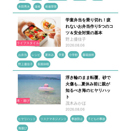
本田秀夫
漫画
発達障害
学童弁当を乗り切れ！疲
れないお弁当作り5つのコ
ツ＆安全対策の基本
野上優佳子
ライフスタイル
2026.08.06
お弁当
レシピ
夏休み
学童
小学館
書籍抜粋
野上優佳子
長期休暇
浮き輪のまま転覆、砂で
火傷も...夏休み前に親が
知るべき海のヒヤリハッ
ト
本・遊び
茂木みかほ
2026.08.06
ヒヤリハット
リスクマネジメント
事故防止
子どもの事故
海遊び