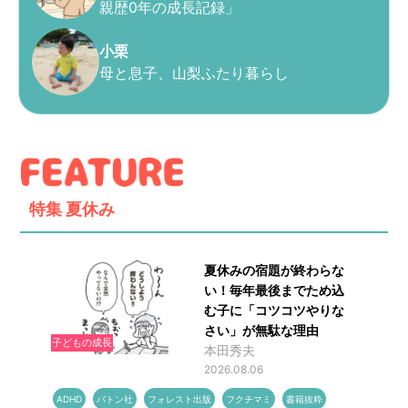
親歴0年の成長記録」
小栗
母と息子、山梨ふたり暮らし
特集
夏休み
夏休みの宿題が終わらな
い！毎年最後までため込
む子に「コツコツやりな
さい」が無駄な理由
子どもの成長
本田秀夫
2026.08.06
ADHD
バトン社
フォレスト出版
フクチマミ
書籍抜粋