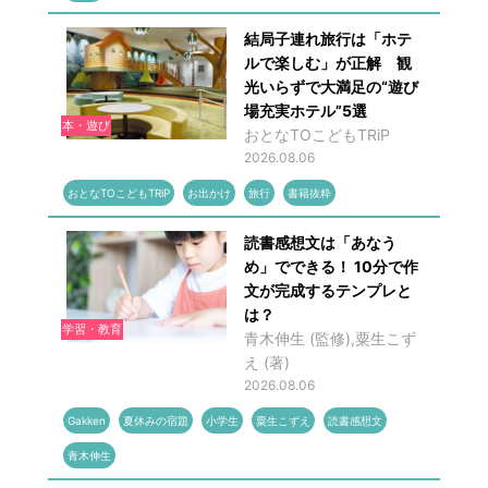
結局子連れ旅行は「ホテ
ルで楽しむ」が正解 観
光いらずで大満足の“遊び
場充実ホテル”5選
本・遊び
おとなTOこどもTRiP
2026.08.06
おとなTOこどもTRiP
お出かけ
旅行
書籍抜粋
読書感想文は「あなう
め」でできる！ 10分で作
文が完成するテンプレと
は？
学習・教育
青木伸生 (監修),粟生こず
え (著)
2026.08.06
Gakken
夏休みの宿題
小学生
粟生こずえ
読書感想文
青木伸生