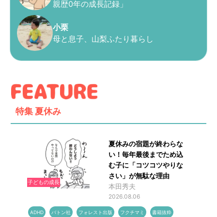
親歴0年の成長記録」
小栗
母と息子、山梨ふたり暮らし
特集
夏休み
夏休みの宿題が終わらな
い！毎年最後までため込
む子に「コツコツやりな
さい」が無駄な理由
子どもの成長
本田秀夫
2026.08.06
ADHD
バトン社
フォレスト出版
フクチマミ
書籍抜粋