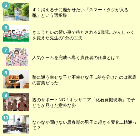
すぐ消える子に履かせたい「スマートタグが入る
靴」という選択肢
きょうだいの習い事で待たされる2歳児...かんしゃく
を変えた先生の1分の工夫
人気ゲームを完成へ導く責任者の仕事とは？
塾に通う幸せな子と不幸せな子…差を分けたのは家庭
の言葉だった
親のサポートNG！キッザニア「化石発掘現場」で子
どもが見せた意外な姿
なかなか聞けない思春期の男子に起きる変化…精通っ
て？