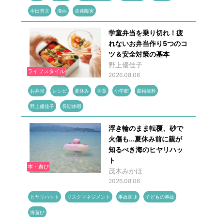
本田秀夫
漫画
発達障害
学童弁当を乗り切れ！疲
れないお弁当作り5つのコ
ツ＆安全対策の基本
野上優佳子
ライフスタイル
2026.08.06
お弁当
レシピ
夏休み
学童
小学館
書籍抜粋
野上優佳子
長期休暇
浮き輪のまま転覆、砂で
火傷も...夏休み前に親が
知るべき海のヒヤリハッ
ト
本・遊び
茂木みかほ
2026.08.06
ヒヤリハット
リスクマネジメント
事故防止
子どもの事故
海遊び