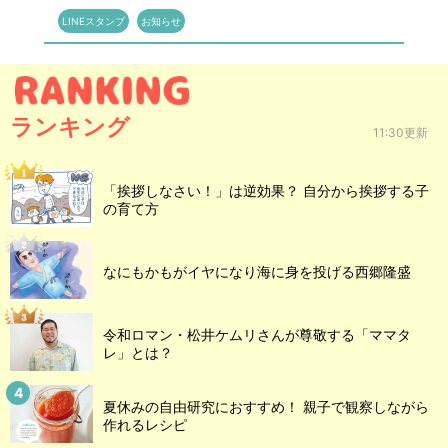
LINEスタンプ
お知らせ
ランキング
11:30更新
「挨拶しなさい！」は逆効果？ 自分から挨拶する子
の育て方
なにもかもがイヤになり海に身を投げる西郷隆盛
令和ロマン・松井ケムリさんが尊敬する「ママタ
レ」とは？
夏休みの自由研究におすすめ！ 親子で観察しながら
作れるレシピ