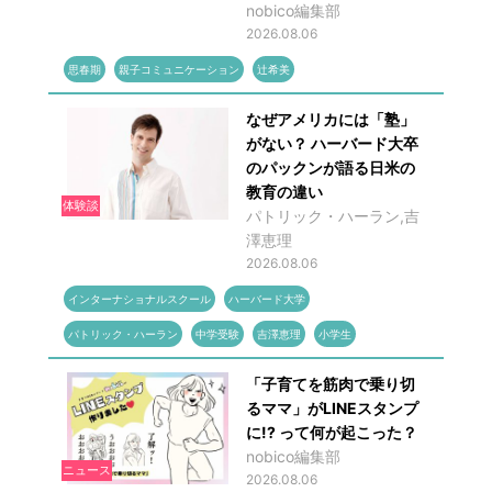
nobico編集部
2026.08.06
思春期
親子コミュニケーション
辻希美
なぜアメリカには「塾」
がない？ ハーバード大卒
のパックンが語る日米の
教育の違い
体験談
パトリック・ハーラン,吉
澤恵理
2026.08.06
インターナショナルスクール
ハーバード大学
パトリック・ハーラン
中学受験
吉澤恵理
小学生
「子育てを筋肉で乗り切
るママ」がLINEスタンプ
に!? って何が起こった？
nobico編集部
ニュース
2026.08.06