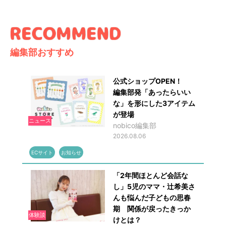
編集部おすすめ
公式ショップOPEN！
編集部発「あったらいい
な」を形にした3アイテム
が登場
ニュース
nobico編集部
2026.08.06
ECサイト
お知らせ
「2年間ほとんど会話な
し」5児のママ・辻希美さ
んも悩んだ子どもの思春
期 関係が戻ったきっか
体験談
けとは？