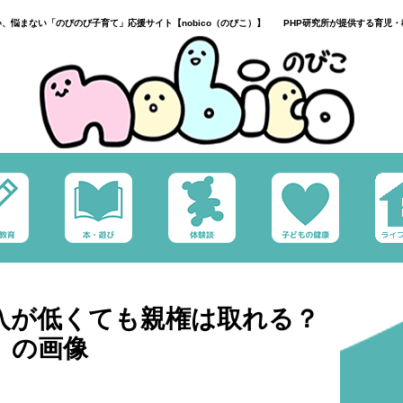
い、悩まない「のびのび子育て」応援サイト【nobico（のびこ）】 PHP研究所が提供する育児・
入が低くても親権は取れる？
」の画像