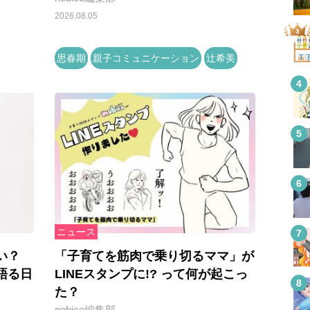
2026.08.05
思春期
親子コミュニケーション
辻希美
ニュース
い？
「子育てを筋肉で乗り切るママ」が
語る日
LINEスタンプに!? って何が起こっ
た？
nobico編集部