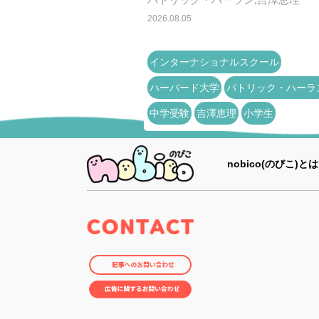
2026.08.05
インターナショナルスクール
ハーバード大学
パトリック・ハーラ
中学受験
吉澤恵理
小学生
nobico(のびこ)とは