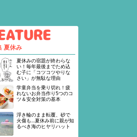
集
夏休み
夏休みの宿題が終わらな
い！毎年最後までため込
む子に「コツコツやりな
さい」が無駄な理由
学童弁当を乗り切れ！疲
れないお弁当作り5つのコ
ツ＆安全対策の基本
浮き輪のまま転覆、砂で
火傷も...夏休み前に親が知
るべき海のヒヤリハット