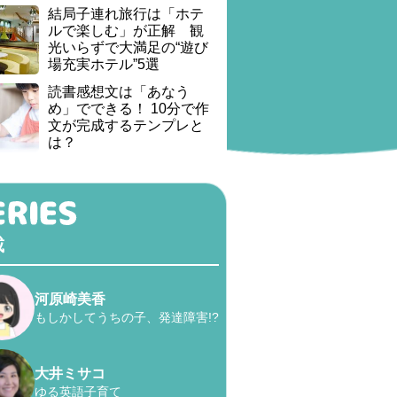
結局子連れ旅行は「ホテ
ルで楽しむ」が正解 観
光いらずで大満足の“遊び
場充実ホテル”5選
読書感想文は「あなう
め」でできる！ 10分で作
文が完成するテンプレと
は？
載
河原崎美香
もしかしてうちの子、発達障害!?
大井ミサコ
ゆる英語子育て