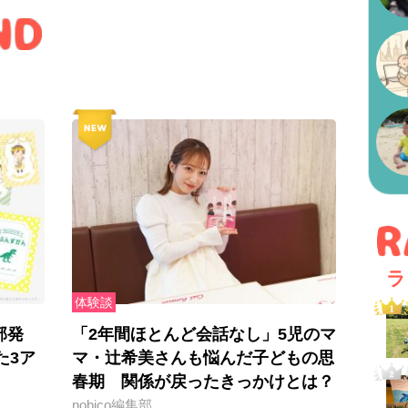
ラ
体験談
部発
「2年間ほとんど会話なし」5児のマ
た3ア
マ・辻希美さんも悩んだ子どもの思
春期 関係が戻ったきっかけとは？
nobico編集部