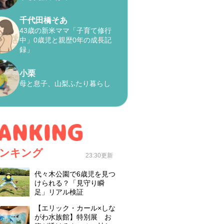
千代田橋そあ
43歳の新米ママ「子育て修行
中」0歳児と親歴0年の成長記
録」
小栗
母と息子、山梨ふたり暮らし
ンキング
23:30更新
代々木公園で6歳児を見つ
けられる？「見守り瞬
足」リアル検証
【エリック・カール×しな
がわ水族館】特別展 お