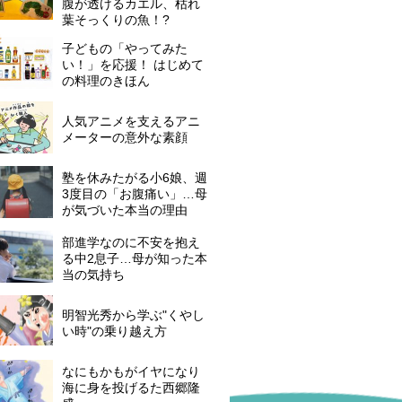
腹が透けるカエル、枯れ
葉そっくりの魚！?
子どもの「やってみた
い！」を応援！ はじめて
の料理のきほん
人気アニメを支えるアニ
メーターの意外な素顔
塾を休みたがる小6娘、週
3度目の「お腹痛い」…母
が気づいた本当の理由
部進学なのに不安を抱え
る中2息子…母が知った本
当の気持ち
明智光秀から学ぶ"くやし
い時"の乗り越え方
なにもかもがイヤになり
海に身を投げるた西郷隆