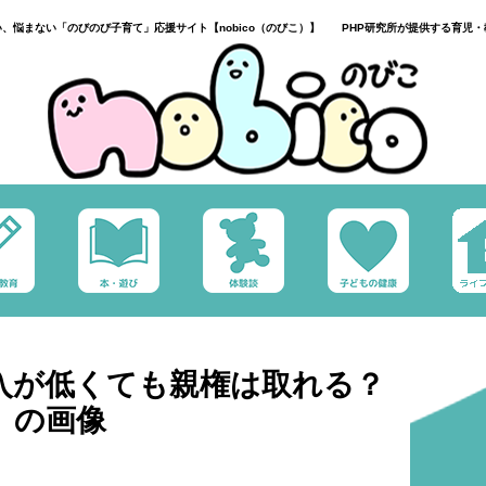
い、悩まない「のびのび子育て」応援サイト【nobico（のびこ）】 PHP研究所が提供する育児・
入が低くても親権は取れる？
」の画像