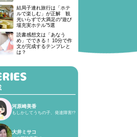
結局子連れ旅行は「ホテ
ルで楽しむ」が正解 観
光いらずで大満足の“遊び
場充実ホテル”5選
読書感想文は「あなう
め」でできる！ 10分で作
文が完成するテンプレと
は？
載
河原崎美香
もしかしてうちの子、発達障害!?
大井ミサコ