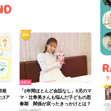
ラ
体験談
部発
「2年間ほとんど会話なし」5児のマ
た3ア
マ・辻希美さんも悩んだ子どもの思
春期 関係が戻ったきっかけとは？
nobico編集部