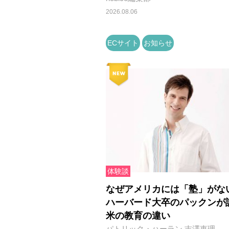
2026.08.06
ECサイト
お知らせ
体験談
なぜアメリカには「塾」がな
ハーバード大卒のパックンが
米の教育の違い
パトリック・ハーラン,吉澤恵理