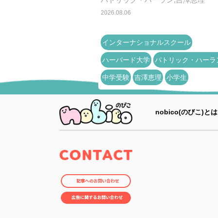
2026.08.06
インターナショナルスクール
ハーバード大学
パトリック・ハーラ
中学受験
吉澤恵理
小学生
nobico(のびこ)とは