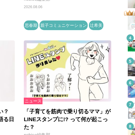
2026.08.06
思春期
親子コミュニケーション
辻希美
ニュース
い？
「子育てを筋肉で乗り切るママ」が
語る日
LINEスタンプに!? って何が起こっ
た？
nobico編集部