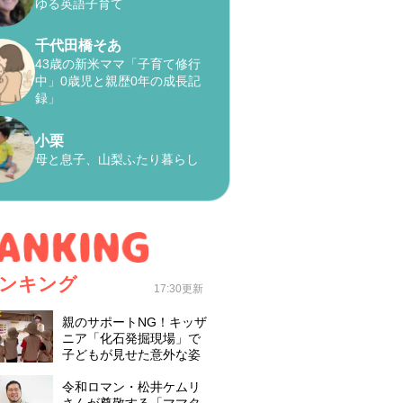
ゆる英語子育て
千代田橋そあ
43歳の新米ママ「子育て修行
中」0歳児と親歴0年の成長記
録」
小栗
母と息子、山梨ふたり暮らし
ンキング
17:30更新
親のサポートNG！キッザ
ニア「化石発掘現場」で
子どもが見せた意外な姿
令和ロマン・松井ケムリ
さんが尊敬する「ママタ