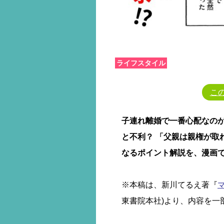
ライフスタイル
こ
子連れ離婚で一番心配なの
と不利？ 「父親は親権が取
なるポイント解説を、漫画
※本稿は、新川てるえ著『
東書院本社)より、内容を一