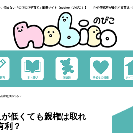
い、悩まない「のびのび子育て」応援サイト【nobico（のびこ）】 PHP研究所が提供する育児・
も親権は取れる？
入が低くても親権は取れ
有利？