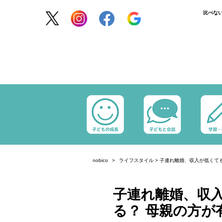
比べな
nobico
ライフスタイル
>
子連れ離婚、収入が低くて
子連れ離婚、収
る？ 母親の方が