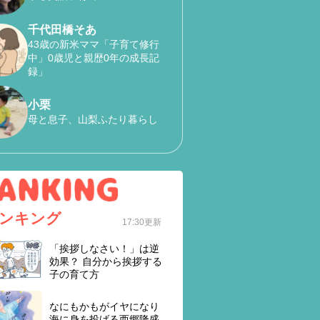
千代田橋そあ
43歳の新米ママ「子育て修行
中」0歳児と親歴0年の成長記
録」
小栗
母と息子、山梨ふたり暮らし
ンキング
17:30更新
「挨拶しなさい！」は逆
効果？ 自分から挨拶する
子の育て方
なにもかもがイヤになり
海に身を投げる西郷隆盛