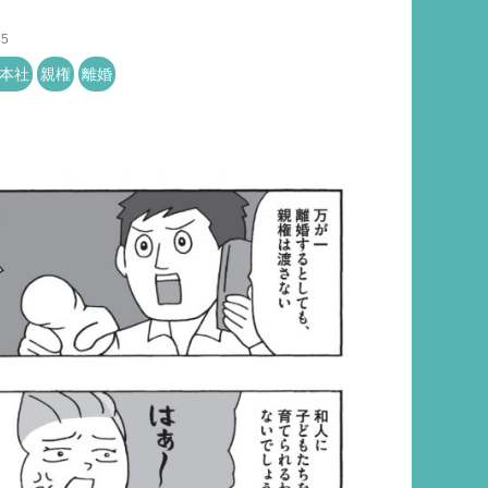
35
本社
親権
離婚