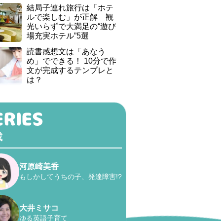
結局子連れ旅行は「ホテ
ルで楽しむ」が正解 観
光いらずで大満足の“遊び
場充実ホテル”5選
読書感想文は「あなう
め」でできる！ 10分で作
文が完成するテンプレと
は？
載
河原崎美香
もしかしてうちの子、発達障害!?
大井ミサコ
ゆる英語子育て