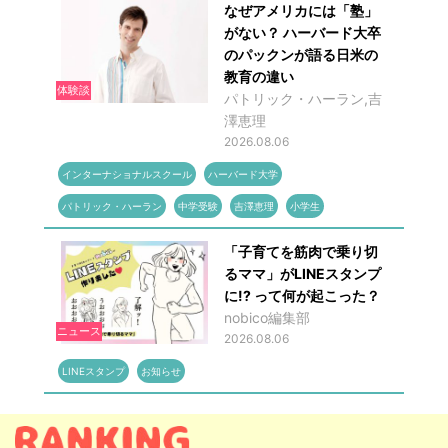
なぜアメリカには「塾」
がない？ ハーバード大卒
のパックンが語る日米の
教育の違い
体験談
パトリック・ハーラン,吉
澤恵理
2026.08.06
インターナショナルスクール
ハーバード大学
パトリック・ハーラン
中学受験
吉澤恵理
小学生
「子育てを筋肉で乗り切
るママ」がLINEスタンプ
に!? って何が起こった？
nobico編集部
ニュース
2026.08.06
LINEスタンプ
お知らせ