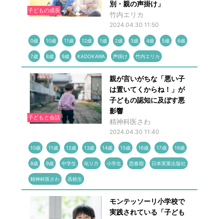
別・親の声掛け」
子どもの成長
竹内エリカ
2024.04.30 11:50
0歳
10歳
11歳
12歳
1歳
2歳
3歳
4歳
5歳
6歳
7歳
8歳
9歳
KADOKAWA
声掛け
竹内エリカ
親が言いがちな「悪い子
は置いてくからね！」が
子どもの認知に及ぼす悪
影響
子どもと会話
精神科医さわ
2024.04.30 11:40
10歳
11歳
12歳
13歳
14歳
15歳
16歳
17歳
18歳
8歳
9歳
中学生
叱り方
小学生
思春期
日本実業出版社
精神科医さわ
高校生
モンテッソーリ小学校で
実践されている「子ども