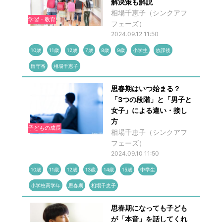
解決策も解説
相場千恵子（シンクアフ
学習・教育
フェーズ）
2024.09.12 11:50
10歳
11歳
12歳
7歳
8歳
9歳
小学生
放課後
留守番
相場千恵子
思春期はいつ始まる？
「3つの段階」と「男子と
女子」による違い・接し
方
子どもの成長
相場千恵子（シンクアフ
フェーズ）
2024.09.10 11:50
10歳
11歳
12歳
13歳
14歳
15歳
中学生
小学校高学年
思春期
相場千恵子
思春期になっても子ども
が「本音」を話してくれ