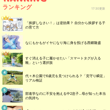
ランキング
17:30更新
「挨拶しなさい！」は逆効果？ 自分から挨拶する子
の育て方
なにもかもがイヤになり海に身を投げる西郷隆盛
すぐ消える子に履かせたい「スマートタグが入る
靴」という選択肢
代々木公園で6歳児を見つけられる？「見守り瞬足」
リアル検証
部進学なのに不安を抱える中2息子…母が知った本当
の気持ち