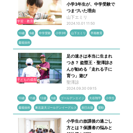
小学3年生が、中学受験で
つまづいた理由
山下エミリ
学習・教育
2024.10.01 11:50
10歳
9歳
中学受験
小学3年
山下エミリ
早期教育
書籍抜粋
足の速さは本当に生まれ
つき？ 盗塁王・聖澤諒さ
んが勧める「走れる子に
育つ」遊び
子どもの成長
聖澤諒
2024.09.30 09:15
10歳
11歳
12歳
9歳
ゴールデンエイジ
大谷翔平
小学生
書籍抜粋
東北楽天ゴールデンイーグルス
辰巳出版
運動
小学生の放課後の過ごし
方とは？保護者の悩みと