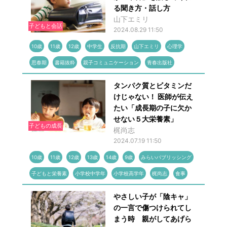
る聞き方・話し方
山下エミリ
子どもと会話
2024.08.29 11:50
10歳
11歳
12歳
中学生
反抗期
山下エミリ
心理学
思春期
書籍抜粋
親子コミュニケーション
青春出版社
タンパク質とビタミンだ
けじゃない！ 医師が伝え
たい「成長期の子に欠か
せない５大栄養素」
子どもの成長
梶尚志
2024.07.19 11:50
10歳
11歳
12歳
13歳
14歳
9歳
みらいパブリッシング
子どもと栄養素
小学校中学年
小学校高学年
梶尚志
食事
やさしい子が「陰キャ」
の一言で傷つけられてし
まう時 親がしてあげら