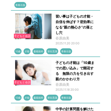
青春出版
習い事は子どもの才能・
自信を伸ばす？逆効果に
なる“親の熱心さ“の落と
し穴
子どもと会話
谷原由美
2025.11.20 20:00
10歳
才能
書籍抜粋
潜在意識
青春出版
子どもの才能は「10歳ま
での思い込み」で開花す
る 無限の力を引き出す
親のかかわり方
子どもと会話
谷原由美
2025.11.18 20:00
10歳
才能
書籍抜粋
潜在意識
青春出版
中学の計算問題を解けた