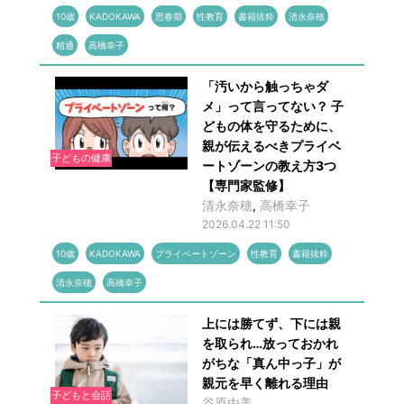
10歳
KADOKAWA
思春期
性教育
書籍抜粋
清永奈穂
精通
高橋幸子
「汚いから触っちゃダ
メ」って言ってない？ 子
どもの体を守るために、
親が伝えるべきプライベ
子どもの健康
ートゾーンの教え方3つ
【専門家監修】
清永奈穂
,
高橋幸子
2026.04.22 11:50
10歳
KADOKAWA
プライベートゾーン
性教育
書籍抜粋
清永奈穂
高橋幸子
上には勝てず、下には親
を取られ…放っておかれ
がちな「真ん中っ子」が
親元を早く離れる理由
子どもと会話
谷原由美