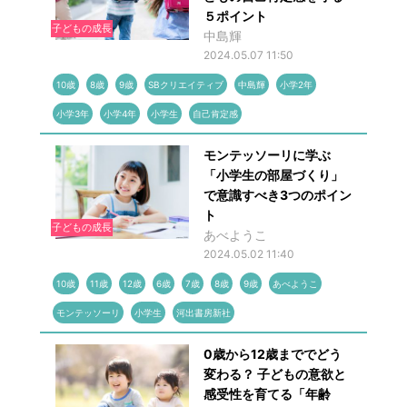
５ポイント
子どもの成長
中島輝
2024.05.07 11:50
10歳
8歳
9歳
SBクリエイティブ
中島輝
小学2年
小学3年
小学4年
小学生
自己肯定感
モンテッソーリに学ぶ
「小学生の部屋づくり」
で意識すべき3つのポイン
ト
子どもの成長
あべようこ
2024.05.02 11:40
10歳
11歳
12歳
6歳
7歳
8歳
9歳
あべようこ
モンテッソーリ
小学生
河出書房新社
0歳から12歳まででどう
変わる？ 子どもの意欲と
感受性を育てる「年齢