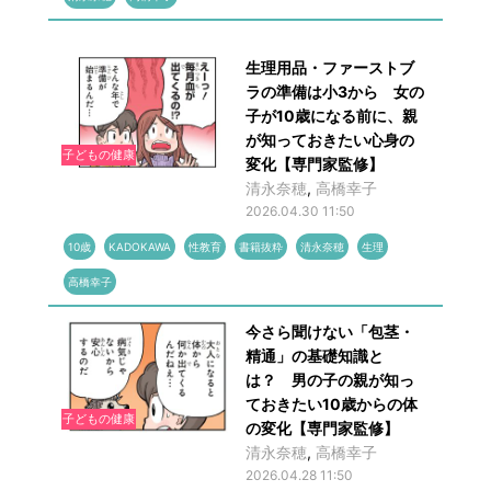
生理用品・ファーストブ
ラの準備は小3から 女の
子が10歳になる前に、親
が知っておきたい心身の
子どもの健康
変化【専門家監修】
清永奈穂
,
高橋幸子
2026.04.30 11:50
10歳
KADOKAWA
性教育
書籍抜粋
清永奈穂
生理
高橋幸子
今さら聞けない「包茎・
精通」の基礎知識と
は？ 男の子の親が知っ
ておきたい10歳からの体
子どもの健康
の変化【専門家監修】
清永奈穂
,
高橋幸子
2026.04.28 11:50