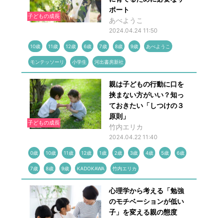
ポート
子どもの成長
あべようこ
2024.04.24 11:50
10歳
11歳
12歳
6歳
7歳
8歳
9歳
あべようこ
モンテッソーリ
小学生
河出書房新社
親は子どもの行動に口を
挟まない方がいい？知っ
ておきたい「しつけの３
原則」
子どもの成長
竹内エリカ
2024.04.22 11:40
0歳
10歳
11歳
12歳
1歳
2歳
3歳
4歳
5歳
6歳
7歳
8歳
9歳
KADOKAWA
竹内エリカ
心理学から考える「勉強
のモチベーションが低い
子」を変える親の態度