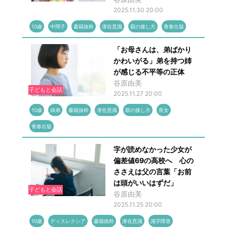
2025.11.30 20:00
10歳
中間子
書籍抜粋
潜在意識
親の接し方
青春出版
「お母さんは、弟ばかり
かわいがる」弟を持つ姉
が感じる不平等の正体
谷原由美
子どもと会話
2025.11.27 20:00
10歳
姉弟
書籍抜粋
潜在意識
親の接し方
長女
青春出版
字が読めなかった少女が
偏差値69の高校へ 心の
ささえは父の言葉「お前
は頭がいいはずだ」
子どもと会話
谷原由美
2025.11.25 20:00
10歳
ディスレクシア
書籍抜粋
潜在意識
識字障害