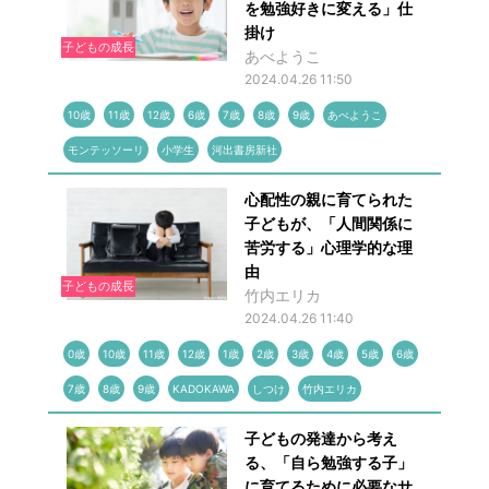
を勉強好きに変える」仕
掛け
子どもの成長
あべようこ
2024.04.26 11:50
10歳
11歳
12歳
6歳
7歳
8歳
9歳
あべようこ
モンテッソーリ
小学生
河出書房新社
心配性の親に育てられた
子どもが、「人間関係に
苦労する」心理学的な理
由
子どもの成長
竹内エリカ
2024.04.26 11:40
0歳
10歳
11歳
12歳
1歳
2歳
3歳
4歳
5歳
6歳
7歳
8歳
9歳
KADOKAWA
しつけ
竹内エリカ
子どもの発達から考え
る、「自ら勉強する子」
に育てるために必要なサ