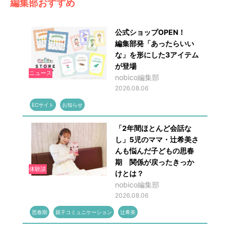
編集部おすすめ
公式ショップOPEN！
編集部発「あったらいい
な」を形にした3アイテム
が登場
ニュース
nobico編集部
2026.08.06
ECサイト
お知らせ
「2年間ほとんど会話な
し」5児のママ・辻希美さ
んも悩んだ子どもの思春
期 関係が戻ったきっか
体験談
けとは？
nobico編集部
2026.08.06
思春期
親子コミュニケーション
辻希美