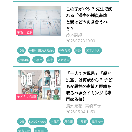
この字がバツ？ 先生で変
わる「漢字の採点基準」
と親はどう向き合うべ
き？
学習・教育
鈴木詩織
2026.07.23 19:00
10歳
一般社団法人Raise
中学受験
国語
宮本さおり
小学4年
小学生
漢字
鈴木詩織
「一人でお風呂」「親と
別室」は何歳から？ 子ど
もが異性の家族と距離を
取るべきタイミング【専
子どもの健康
門家監修】
清永奈穂
,
高橋幸子
2026.05.04 11:50
10歳
KADOKAWA
お風呂
思春期
性教育
書籍抜粋
清永奈穂
高橋幸子