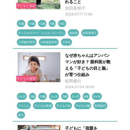
れること
子どもと会話
吉田美智子
2024.07.11 11:40
10歳
11歳
12歳
9歳
HSC
ディスカヴァー・トゥエンティワン
内向的
吉田美智子
小学校中学年
小学校高学年
小学生
なぜ赤ちゃんはアンパン
マンが好き？ 眼科医が教
える「子どもの目と脳」
が育つ仕組み
子どもの成長
松岡俊行
2024.07.04 18:30
0ヵ月
0歳
10歳
3ヵ月
3歳
4ヵ月
6歳
8ヵ月
アスコム
子どもの発達
子どもの目
子どもの脳
松岡俊行
視力
子どもに「宿題を