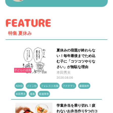
特集
夏休み
夏休みの宿題が終わらな
い！毎年最後までため込
む子に「コツコツやりな
さい」が無駄な理由
子どもの成長
本田秀夫
2026.08.06
ADHD
バトン社
フォレスト出版
フクチマミ
書籍抜粋
本田秀夫
漫画
発達障害
学童弁当を乗り切れ！疲
れないお弁当作り5つのコ