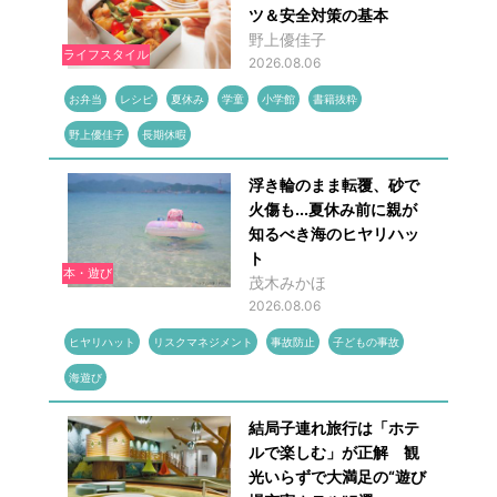
ツ＆安全対策の基本
野上優佳子
ライフスタイル
2026.08.06
お弁当
レシピ
夏休み
学童
小学館
書籍抜粋
野上優佳子
長期休暇
浮き輪のまま転覆、砂で
火傷も...夏休み前に親が
知るべき海のヒヤリハッ
ト
本・遊び
茂木みかほ
2026.08.06
ヒヤリハット
リスクマネジメント
事故防止
子どもの事故
海遊び
結局子連れ旅行は「ホテ
ルで楽しむ」が正解 観
光いらずで大満足の“遊び