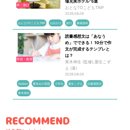
場充実ホテル”5選
本・遊び
おとなTOこどもTRiP
2026.08.06
おとなTOこどもTRiP
お出かけ
旅行
書籍抜粋
読書感想文は「あなう
め」でできる！ 10分で作
文が完成するテンプレと
は？
学習・教育
青木伸生 (監修),粟生こず
え (著)
2026.08.06
Gakken
夏休みの宿題
小学生
粟生こずえ
読書感想文
青木伸生