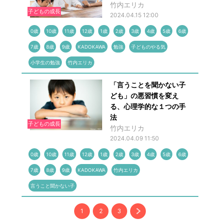
竹内エリカ
子どもの成長
2024.04.15 12:00
0歳
10歳
11歳
12歳
1歳
2歳
3歳
4歳
5歳
6歳
7歳
8歳
9歳
KADOKAWA
勉強
子どものやる気
小学生の勉強
竹内エリカ
「言うことを聞かない子
ども」の悪習慣を変え
る、心理学的な１つの手
法
子どもの成長
竹内エリカ
2024.04.09 11:50
0歳
10歳
11歳
12歳
1歳
2歳
3歳
4歳
5歳
6歳
7歳
8歳
9歳
KADOKAWA
竹内エリカ
言うこと聞かない子
1
2
3