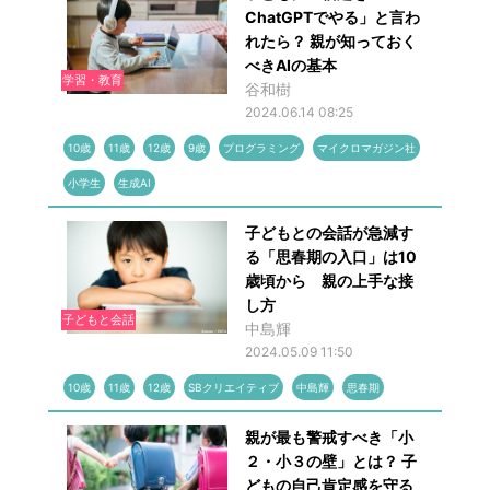
ChatGPTでやる」と言わ
れたら？ 親が知っておく
べきAIの基本
学習・教育
⾕和樹
2024.06.14 08:25
10歳
11歳
12歳
9歳
プログラミング
マイクロマガジン社
小学生
生成AI
子どもとの会話が急減す
る「思春期の入口」は10
歳頃から 親の上手な接
し方
子どもと会話
中島輝
2024.05.09 11:50
10歳
11歳
12歳
SBクリエイティブ
中島輝
思春期
親が最も警戒すべき「小
２・小３の壁」とは？ 子
どもの自己肯定感を守る