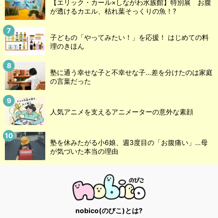
【エリック・カール×しながわ水族館】特別展 お腹
が透けるカエル、枯れ葉そっくりの魚！?
子どもの「やってみたい！」を応援！ はじめての料
理のきほん
塾に通う幸せな子と不幸せな子…差を分けたのは家庭
の言葉だった
人気アニメを支えるアニメーターの意外な素顔
塾を休みたがる小6娘、週3度目の「お腹痛い」…母
が気づいた本当の理由
nobico(のびこ)とは?