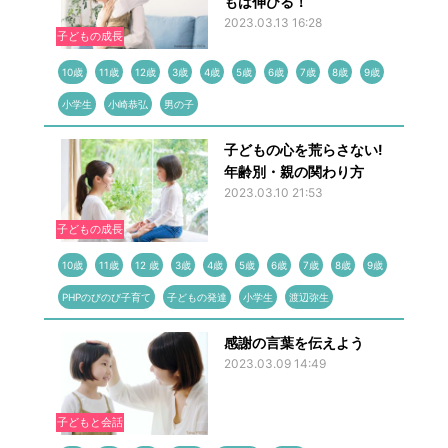
もは伸びる！
2023.03.13 16:28
子どもの成長
10歳
11歳
12歳
3歳
4歳
5歳
6歳
7歳
8歳
9歳
小学生
小崎恭弘
男の子
子どもの心を荒らさない!
年齢別・親の関わり方
2023.03.10 21:53
子どもの成長
10歳
11歳
12 歳
3歳
4歳
5歳
6歳
7歳
8歳
9歳
PHPのびのび子育て
子どもの発達
小学生
渡辺弥生
感謝の言葉を伝えよう
2023.03.09 14:49
子どもと会話