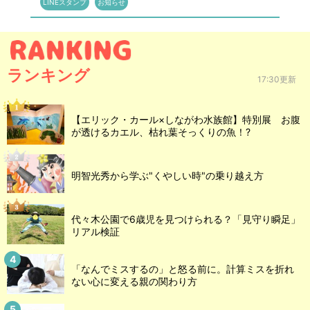
LINEスタンプ
お知らせ
ランキング
17:30更新
【エリック・カール×しながわ水族館】特別展 お腹
が透けるカエル、枯れ葉そっくりの魚！?
明智光秀から学ぶ"くやしい時"の乗り越え方
代々木公園で6歳児を見つけられる？「見守り瞬足」
リアル検証
「なんでミスするの」と怒る前に。計算ミスを折れ
ない心に変える親の関わり方