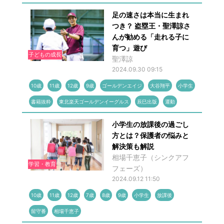
足の速さは本当に生まれ
つき？ 盗塁王・聖澤諒さ
んが勧める「走れる子に
育つ」遊び
子どもの成長
聖澤諒
2024.09.30 09:15
10歳
11歳
12歳
9歳
ゴールデンエイジ
大谷翔平
小学生
書籍抜粋
東北楽天ゴールデンイーグルス
辰巳出版
運動
小学生の放課後の過ごし
方とは？保護者の悩みと
解決策も解説
相場千恵子（シンクアフ
学習・教育
フェーズ）
2024.09.12 11:50
10歳
11歳
12歳
7歳
8歳
9歳
小学生
放課後
留守番
相場千恵子