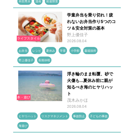
本田秀夫
漫画
発達障害
学童弁当を乗り切れ！疲
れないお弁当作り5つのコ
ツ＆安全対策の基本
野上優佳子
ライフスタイル
2026.08.04
お弁当
レシピ
夏休み
学童
小学館
書籍抜粋
野上優佳子
長期休暇
浮き輪のまま転覆、砂で
火傷も...夏休み前に親が
知るべき海のヒヤリハッ
ト
本・遊び
茂木みかほ
2026.08.04
ヒヤリハット
リスクマネジメント
事故防止
子どもの事故
海遊び