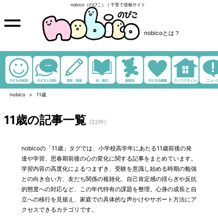
nobico（のびこ）｜子育て情報サイト
nobicoとは？
nobico
11歳
11歳の記事一覧
(32件)
nobicoの「11歳」タグでは、小学校高学年にあたる11歳前後の発
達や学習、思春期前後の心の変化に関する記事をまとめています。
学習内容の高度化によるつまずき、受験を意識し始める時期の勉強
との向き合い方、友だち関係の複雑化、自己肯定感の揺らぎや反抗
的態度への対応など、この年代特有の課題を整理。心身の成長と自
立への移行を見据え、家庭での具体的な声かけやサポート方法にア
クセスできるカテゴリです。