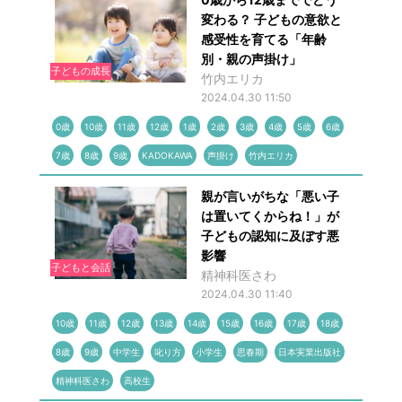
変わる？ 子どもの意欲と
感受性を育てる「年齢
別・親の声掛け」
子どもの成長
竹内エリカ
2024.04.30 11:50
0歳
10歳
11歳
12歳
1歳
2歳
3歳
4歳
5歳
6歳
7歳
8歳
9歳
KADOKAWA
声掛け
竹内エリカ
親が言いがちな「悪い子
は置いてくからね！」が
子どもの認知に及ぼす悪
影響
子どもと会話
精神科医さわ
2024.04.30 11:40
10歳
11歳
12歳
13歳
14歳
15歳
16歳
17歳
18歳
8歳
9歳
中学生
叱り方
小学生
思春期
日本実業出版社
精神科医さわ
高校生