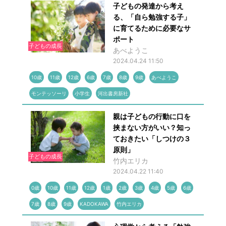
子どもの発達から考え
る、「自ら勉強する子」
に育てるために必要なサ
ポート
子どもの成長
あべようこ
2024.04.24 11:50
10歳
11歳
12歳
6歳
7歳
8歳
9歳
あべようこ
モンテッソーリ
小学生
河出書房新社
親は子どもの行動に口を
挟まない方がいい？知っ
ておきたい「しつけの３
原則」
子どもの成長
竹内エリカ
2024.04.22 11:40
0歳
10歳
11歳
12歳
1歳
2歳
3歳
4歳
5歳
6歳
7歳
8歳
9歳
KADOKAWA
竹内エリカ