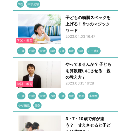
9歳
中学受験
子どもの頭脳スペックを
上げる！ 5つのマジック
ワード
2023.04.03 16:47
学習・教育
10歳
11歳
12歳
6歳
7歳
8歳
9歳
石田勝紀
やってませんか？ 子ども
を算数嫌いにさせる「親
の教え方」
2023.03.15 16:28
学習・教育
10歳
11歳
12歳
7歳
8歳
9歳
勉強
小学生
小杉拓也
算数
3・7・10歳で何が違
う？ 甘えさせると子ど