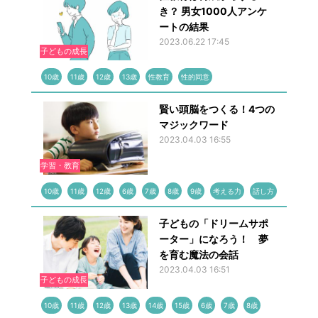
き？ 男女1000人アンケ
ートの結果
2023.06.22 17:45
子どもの成長
10歳
11歳
12歳
13歳
性教育
性的同意
賢い頭脳をつくる！4つの
マジックワード
2023.04.03 16:55
学習・教育
10歳
11歳
12歳
6歳
7歳
8歳
9歳
考える力
話し方
子どもの「ドリームサポ
ーター」になろう！ 夢
を育む魔法の会話
2023.04.03 16:51
子どもの成長
10歳
11歳
12歳
13歳
14歳
15歳
6歳
7歳
8歳