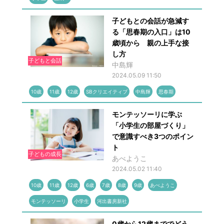
子どもとの会話が急減す
る「思春期の入口」は10
歳頃から 親の上手な接
し方
子どもと会話
中島輝
2024.05.09 11:50
10歳
11歳
12歳
SBクリエイティブ
中島輝
思春期
モンテッソーリに学ぶ
「小学生の部屋づくり」
で意識すべき3つのポイン
ト
子どもの成長
あべようこ
2024.05.02 11:40
10歳
11歳
12歳
6歳
7歳
8歳
9歳
あべようこ
モンテッソーリ
小学生
河出書房新社
0歳から12歳まででどう