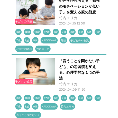
心理学から考える「勉強
のモチベーションが低い
子」を変える親の態度
竹内エリカ
子どもの成長
2024.04.15 12:00
0歳
10歳
11歳
12歳
1歳
2歳
3歳
4歳
5歳
6歳
7歳
8歳
9歳
KADOKAWA
勉強
子どものやる気
小学生の勉強
竹内エリカ
「言うことを聞かない子
ども」の悪習慣を変え
る、心理学的な１つの手
法
子どもの成長
竹内エリカ
2024.04.09 11:50
0歳
10歳
11歳
12歳
1歳
2歳
3歳
4歳
5歳
6歳
7歳
8歳
9歳
KADOKAWA
竹内エリカ
言うこと聞かない子