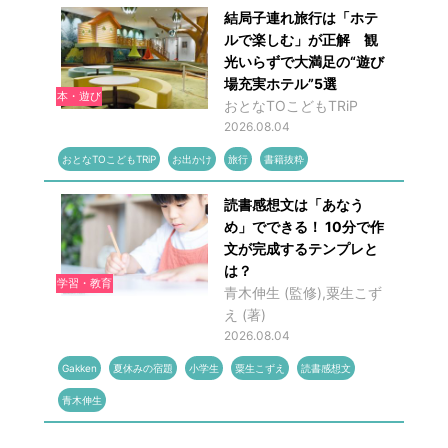
結局子連れ旅行は「ホテ
ルで楽しむ」が正解 観
光いらずで大満足の“遊び
場充実ホテル”5選
本・遊び
おとなTOこどもTRiP
2026.08.04
おとなTOこどもTRiP
お出かけ
旅行
書籍抜粋
読書感想文は「あなう
め」でできる！ 10分で作
文が完成するテンプレと
は？
学習・教育
青木伸生 (監修),粟生こず
え (著)
2026.08.04
Gakken
夏休みの宿題
小学生
粟生こずえ
読書感想文
青木伸生