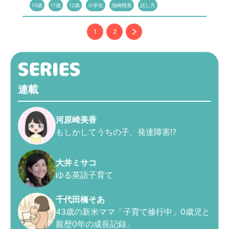
10歳
11歳
12歳
小学生
池崎晴美
話し方
1
2
連載
河原崎美香
もしかしてうちの子、発達障害!?
大井ミサコ
ゆる英語子育て
千代田橋そあ
43歳の新米ママ「子育て修行中」0歳児と
親歴0年の成長記録」