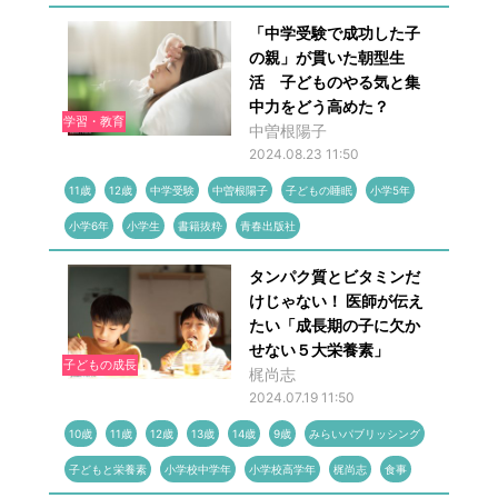
「中学受験で成功した子
の親」が貫いた朝型生
活 子どものやる気と集
中力をどう高めた？
学習・教育
中曽根陽子
2024.08.23 11:50
11歳
12歳
中学受験
中曽根陽子
子どもの睡眠
小学5年
小学6年
小学生
書籍抜粋
青春出版社
タンパク質とビタミンだ
けじゃない！ 医師が伝え
たい「成長期の子に欠か
せない５大栄養素」
子どもの成長
梶尚志
2024.07.19 11:50
10歳
11歳
12歳
13歳
14歳
9歳
みらいパブリッシング
子どもと栄養素
小学校中学年
小学校高学年
梶尚志
食事