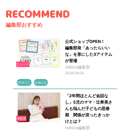
編集部おすすめ
公式ショップOPEN！
編集部発「あったらいい
な」を形にした3アイテム
が登場
ニュース
nobico編集部
2026.08.04
ECサイト
お知らせ
「2年間ほとんど会話な
し」5児のママ・辻希美さ
んも悩んだ子どもの思春
期 関係が戻ったきっか
体験談
けとは？
nobico編集部