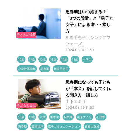
思春期はいつ始まる？
「3つの段階」と「男子と
女子」による違い・接し
方
子どもの成長
相場千恵子（シンクアフ
フェーズ）
2024.09.10 11:50
10歳
11歳
12歳
13歳
14歳
15歳
中学生
小学校高学年
思春期
相場千恵子
思春期になっても子ども
が「本音」を話してくれ
る聞き方・話し方
山下エミリ
子どもと会話
2024.08.29 11:50
10歳
11歳
12歳
中学生
反抗期
山下エミリ
心理学
思春期
書籍抜粋
親子コミュニケーション
青春出版社