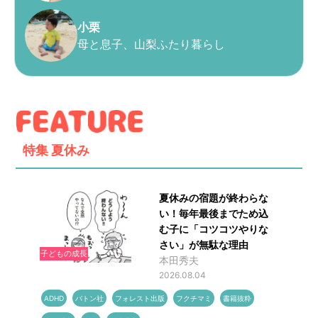
小栗
母と息子、山梨ふたり暮らし
特集
夏休み
夏休みの宿題が終わらな
い！毎年最後までため込
む子に「コツコツやりな
さい」が無駄な理由
子どもの成長
本田秀夫
2026.08.04
ADHD
バトン社
フォレスト出版
フクチマミ
書籍抜粋