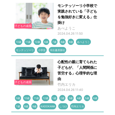
モンテッソーリ小学校で
実践されている「子ども
を勉強好きに変える」仕
掛け
子どもの成長
あべようこ
2024.04.26 11:50
10歳
11歳
12歳
6歳
7歳
8歳
9歳
あべようこ
モンテッソーリ
小学生
河出書房新社
心配性の親に育てられた
子どもが、「人間関係に
苦労する」心理学的な理
由
子どもの成長
竹内エリカ
2024.04.26 11:40
0歳
10歳
11歳
12歳
1歳
2歳
3歳
4歳
5歳
6歳
7歳
8歳
9歳
KADOKAWA
しつけ
竹内エリカ