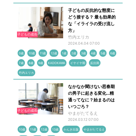
子どもの反抗的な態度に
どう接する？ 最も効果的
な「イライラの受け流し
方」
子どもの成長
竹内エリカ
2024.04.04 07:00
0歳
10歳
11歳
12歳
1歳
2歳
3歳
4歳
5歳
6歳
7歳
8歳
9歳
KADOKAWA
イヤイヤ期
反抗期
竹内エリカ
なかなか聞けない思春期
の男子に起きる変化…精
通ってなに？始まるのは
いつごろ？
子どもの成長
やまがたてるえ
2024.03.12 07:00
10歳
11歳
12歳
13歳
かんき出版
やまがたてるえ