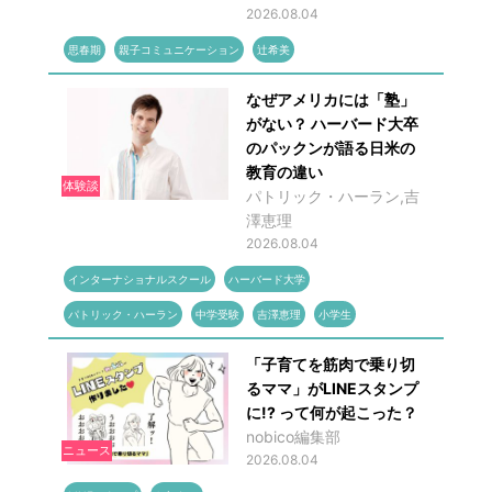
2026.08.04
思春期
親子コミュニケーション
辻希美
なぜアメリカには「塾」
がない？ ハーバード大卒
のパックンが語る日米の
教育の違い
体験談
パトリック・ハーラン,吉
澤恵理
2026.08.04
インターナショナルスクール
ハーバード大学
パトリック・ハーラン
中学受験
吉澤恵理
小学生
「子育てを筋肉で乗り切
るママ」がLINEスタンプ
に!? って何が起こった？
nobico編集部
ニュース
2026.08.04