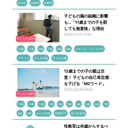
中学生
思春期
性教育
子どもの脳の組織に影響
も…「11歳までの子を罰
しても無意味」な理由
2023.07.10 11:50
子どもの成長
10歳
11歳
6歳
7歳
8歳
9歳
イザベル・フィリオザ
イライラ
かんき出版
子どもの脳
12歳までの子の親は注
意！ 子どもの自己肯定感
を下げる「NGワード」
2023.06.29 06:00
子どもの成長
10歳
11歳
12歳
1歳
2歳
3歳
4歳
5歳
6歳
7歳
8歳
9歳
かんき出版
宮崎直子
自己肯定感
性教育は何歳からするべ