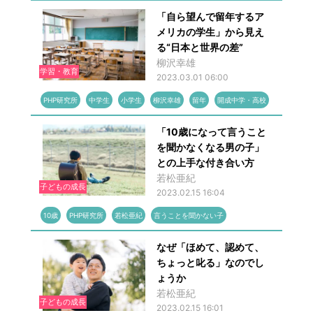
「自ら望んで留年するア
メリカの学生」から見え
る“日本と世界の差”
柳沢幸雄
学習・教育
2023.03.01 06:00
PHP研究所
中学生
小学生
柳沢幸雄
留年
開成中学・高校
「10歳になって言うこと
を聞かなくなる男の子」
との上手な付き合い方
若松亜紀
子どもの成長
2023.02.15 16:04
10歳
PHP研究所
若松亜紀
言うことを聞かない子
なぜ「ほめて、認めて、
ちょっと叱る」なのでし
ょうか
若松亜紀
子どもの成長
2023.02.15 16:01