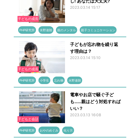
し! あなたは大丈夫?
2023.03.14 15:17
子どもの成長
PHP研究所
水野達朗
親のメンタル
親子コミュニケーション
子どもが忘れ物を繰り返
す理由は？
2023.03.14 15:10
子どもの成長
PHP研究所
小学生
忘れ物
水野達朗
電車やお店で騒ぐ子ど
も……親はどう対処すれば
いい？
2023.03.13 16:08
子どもと会話
PHP研究所
おやのめぐみ
叱り方