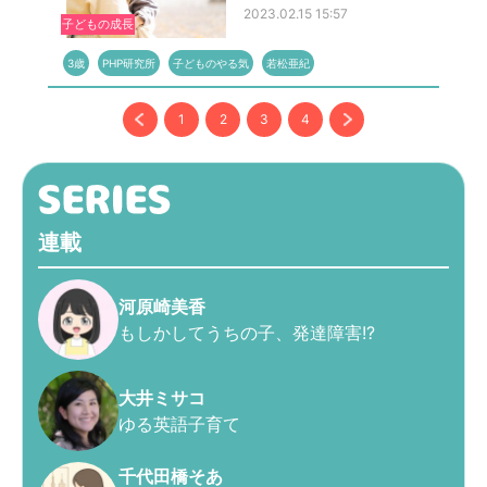
2023.02.15 15:57
子どもの成長
3歳
PHP研究所
子どものやる気
若松亜紀
1
2
3
4
連載
河原崎美香
もしかしてうちの子、発達障害!?
大井ミサコ
ゆる英語子育て
千代田橋そあ