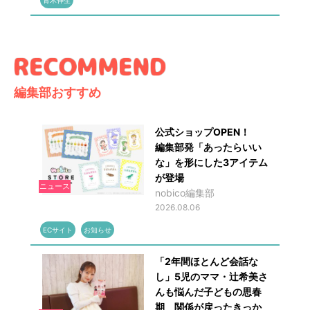
編集部おすすめ
公式ショップOPEN！
編集部発「あったらいい
な」を形にした3アイテム
が登場
ニュース
nobico編集部
2026.08.06
ECサイト
お知らせ
「2年間ほとんど会話な
し」5児のママ・辻希美さ
んも悩んだ子どもの思春
期 関係が戻ったきっか