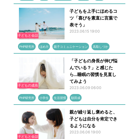
子どもを上手にほめるコ
ツ「喜びを素直に言葉で
表そう」
2023.06.15 19:00
子どもと会話
PHP研究所
ほめ方
親子コミュニケーション
高取しづか
「子どもの身長が伸び悩
んでいる？」と感じた
ら…睡眠の習慣を見直し
てみよう
子どもの成長
2023.06.09 06:00
PHP研究所
小学生
生活習慣
額田成
親が繰り返し褒めると、
子どもは自分を肯定でき
るようになる
2023.06.06 19:00
子どもと会話