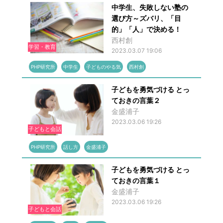
中学生、失敗しない塾の
選び方～ズバリ、「目
的」「人」で決める！
西村創
学習・教育
2023.03.07 19:06
PHP研究所
中学生
子どものやる気
西村創
子どもを勇気づける とっ
ておきの言葉２
金盛浦子
2023.03.06 19:26
子どもと会話
PHP研究所
話し方
金盛浦子
子どもを勇気づける とっ
ておきの言葉１
金盛浦子
2023.03.06 19:26
子どもと会話