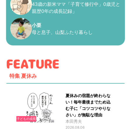
43歳の新米ママ「子育て修行中」0歳児と
親歴0年の成長記録」
小栗
母と息子、山梨ふたり暮らし
特集
夏休み
夏休みの宿題が終わらな
い！毎年最後までため込
む子に「コツコツやりな
さい」が無駄な理由
子どもの成長
本田秀夫
2026.08.06