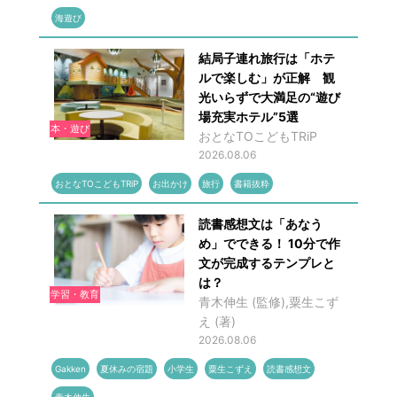
海遊び
結局子連れ旅行は「ホテ
ルで楽しむ」が正解 観
光いらずで大満足の“遊び
場充実ホテル”5選
本・遊び
おとなTOこどもTRiP
2026.08.06
おとなTOこどもTRiP
お出かけ
旅行
書籍抜粋
読書感想文は「あなう
め」でできる！ 10分で作
文が完成するテンプレと
は？
学習・教育
青木伸生 (監修),粟生こず
え (著)
2026.08.06
Gakken
夏休みの宿題
小学生
粟生こずえ
読書感想文
青木伸生