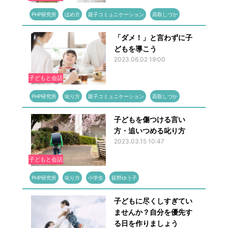
PHP研究所
ほめ方
親子コミュニケーション
高取しづか
「ダメ！」と言わずに子
どもを導こう
2023.06.02 19:00
子どもと会話
PHP研究所
叱り方
親子コミュニケーション
高取しづか
子どもを傷つける言い
方・追いつめる叱り方
2023.03.15 10:47
子どもと会話
PHP研究所
叱り方
小学生
荻野ゆう子
子どもに尽くしすぎてい
ませんか？自分を優先す
る日を作りましょう