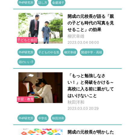
PHP研究所
話し方
金盛浦子
開成の元校長が語る「親
の子ども時代の写真を見
せること」の効果
柳沢幸雄
子どもと会話
2023.03.04 06:00
PHP研究所
子どものやる気
柳沢幸雄
開成中学・高校
頭のいい子
「もっと勉強しなさ
い！」と発破をかける～
高校に入る前に親がして
はいけないこと
学習・教育
秋田洋和
2023.03.03 20:29
PHP研究所
中学生
秋田洋和
開成の元校長が明かした