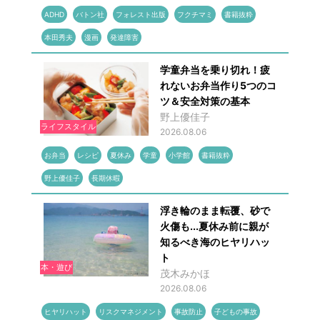
ADHD
バトン社
フォレスト出版
フクチマミ
書籍抜粋
本田秀夫
漫画
発達障害
学童弁当を乗り切れ！疲
れないお弁当作り5つのコ
ツ＆安全対策の基本
野上優佳子
ライフスタイル
2026.08.06
お弁当
レシピ
夏休み
学童
小学館
書籍抜粋
野上優佳子
長期休暇
浮き輪のまま転覆、砂で
火傷も...夏休み前に親が
知るべき海のヒヤリハッ
ト
本・遊び
茂木みかほ
2026.08.06
ヒヤリハット
リスクマネジメント
事故防止
子どもの事故