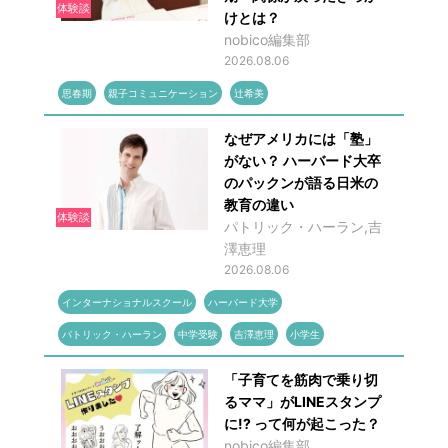
体験談
けとは？
nobico編集部
2026.08.06
思春期
親子コミュニケーション
辻希美
なぜアメリカには「塾」
がない？ ハーバード大卒
のパックンが語る日米の
教育の違い
体験談
パトリック・ハーラン,吉
澤恵理
2026.08.06
インターナショナルスクール
ハーバード大学
パトリック・ハーラン
中学受験
吉澤恵理
小学生
「子育てを筋肉で乗り切
るママ」がLINEスタンプ
に!? って何が起こった？
nobico編集部