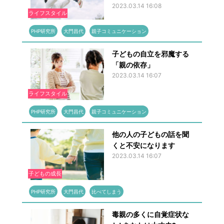
2023.03.14 16:08
ライフスタイル
PHP研究所
大門昌代
親子コミュニケーション
子どもの自立を邪魔する
「親の依存」
2023.03.14 16:07
ライフスタイル
PHP研究所
大門昌代
親子コミュニケーション
他の人の子どもの話を聞
くと不安になります
2023.03.14 16:07
子どもの成長
PHP研究所
大門昌代
比べてしまう
毒親の多くに自覚症状な