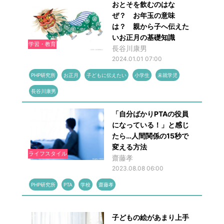
おとそを飲むのはな
ぜ？ お年玉の意味
は？ 親から子へ伝えた
いお正月の基礎知識
学習・教育
長谷川康男
2024.01.01 07:00
PHP研究所
お正月
子どもに伝えたい
小学生
未就学児
長谷川康男
「自分ばかりPTAの役員
になっている！」と感じ
たら…人間関係の15秒で
変える方法
ライフスタイル
齋藤孝
2023.08.08 06:00
PHP研究所
PTA
学校
齋藤孝
子どもの絵があまり上手