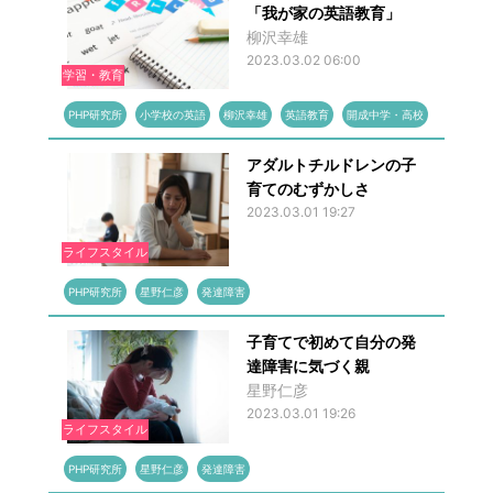
「我が家の英語教育」
柳沢幸雄
2023.03.02 06:00
学習・教育
PHP研究所
小学校の英語
柳沢幸雄
英語教育
開成中学・高校
アダルトチルドレンの子
育てのむずかしさ
2023.03.01 19:27
ライフスタイル
PHP研究所
星野仁彦
発達障害
子育てで初めて自分の発
達障害に気づく親
星野仁彦
2023.03.01 19:26
ライフスタイル
PHP研究所
星野仁彦
発達障害