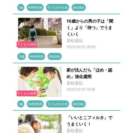
3歳
PHP研究所
子どものやる気
若松亜紀
10歳からの男の子は「聞
く」より「待つ」でうま
くいく
若松亜紀
子どもの成長
2023.02.15 16:00
10歳
PHP研究所
若松亜紀
家が沈んだら「ほめ・認
め」強化週間
若松亜紀
2023.02.15 15:58
子どもの成長
3歳
PHP研究所
子どものやる気
若松亜紀
「いいとこフィルタ」で
うまくいく！
若松亜紀