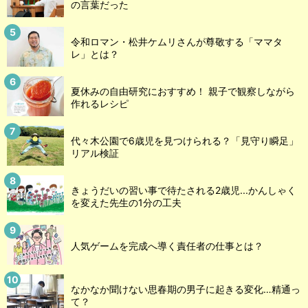
の言葉だった
令和ロマン・松井ケムリさんが尊敬する「ママタ
レ」とは？
夏休みの自由研究におすすめ！ 親子で観察しながら
作れるレシピ
代々木公園で6歳児を見つけられる？「見守り瞬足」
リアル検証
きょうだいの習い事で待たされる2歳児...かんしゃく
を変えた先生の1分の工夫
人気ゲームを完成へ導く責任者の仕事とは？
なかなか聞けない思春期の男子に起きる変化…精通っ
て？