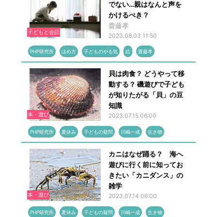
でない…親はなんと声を
かけるべき？
齋藤孝
子どもと会話
2023.08.03 11:50
PHP研究所
ほめ方
子どものやる気
絵
齋藤孝
貝は肉食？ どうやって移
動する？ 磯遊びで子ども
が知りたがる「貝」の豆
知識
本・遊び
2023.07.15 06:00
PHP研究所
夏休み
子どもの疑問
川嶋一成
生き物
カニはなぜ踊る？ 海へ
遊びに行く前に知ってお
きたい「カニダンス」の
雑学
本・遊び
2023.07.14 06:00
PHP研究所
夏休み
子どもの疑問
川嶋一成
生き物