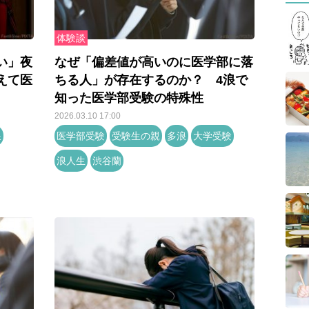
体験談
い」夜
なぜ「偏差値が高いのに医学部に落
えて医
ちる人」が存在するのか？ 4浪で
知った医学部受験の特殊性
2026.03.10 17:00
浪
医学部受験
受験生の親
多浪
大学受験
浪人生
渋谷蘭