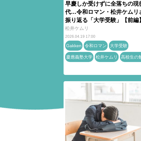
早慶しか受けずに全落ちの現
代…令和ロマン・松井ケムリ
振り返る「大学受験」【前編
松井ケムリ
2026.04.19 17:00
Gakken
令和ロマン
大学受験
慶應義塾大学
松井ケムリ
高校生の