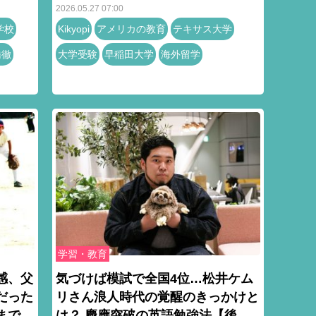
2026.05.27 07:00
学校
Kikyopi
アメリカの教育
テキサス大学
橋徹
大学受験
早稲田大学
海外留学
学習・教育
感、父
気づけば模試で全国4位…松井ケム
だった
リさん浪人時代の覚醒のきっかけと
まで
は？ 慶應突破の英語勉強法【後