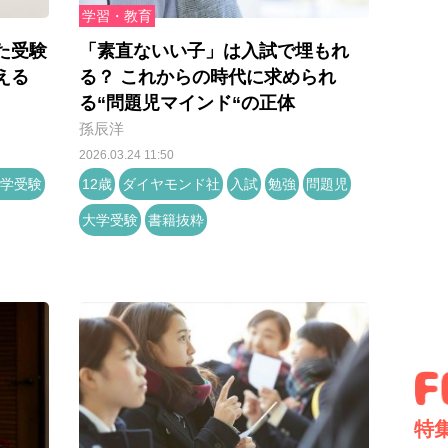
学習・教育
た受験
「素直ないい子」は入試で埋もれ
える
る？ これからの時代に求められ
る“問題児マインド“の正体
孫辰洋
2026.03.24 11:50
学受験
12歳
ダイヤモンド社
入試
勉強
問題児
大学受験
書籍抜粋
特