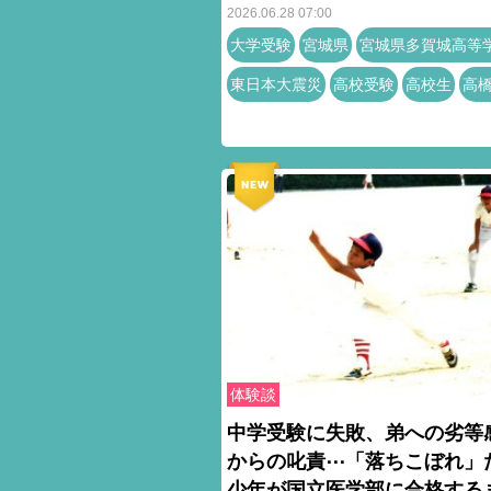
2026.06.28 07:00
大学受験
宮城県
宮城県多賀城高等
東日本大震災
高校受験
高校生
高
体験談
中学受験に失敗、弟への劣等
からの叱責⋯「落ちこぼれ」
少年が国立医学部に合格する