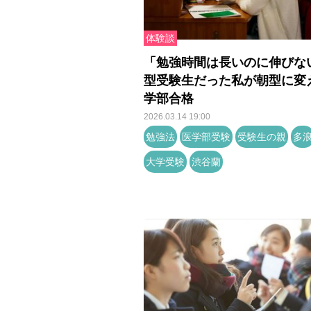
体験談
「勉強時間は長いのに伸びな
型受験生だった私が朝型に変
学部合格
2026.03.14 19:00
勉強法
医学部受験
受験生の親
多
大学受験
渋谷蘭