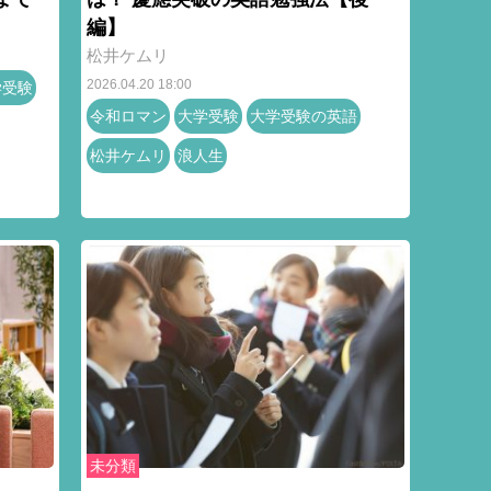
編】
松井ケムリ
2026.04.20 18:00
学受験
令和ロマン
大学受験
大学受験の英語
松井ケムリ
浪人生
未分類