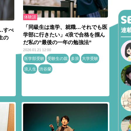
体験談
「同級生は進学、就職…それでも医
連
…すべ
学部に行きたい」4浪で合格を掴ん
生の
だ私の”最後の一年の勉強法”
2026.01.21 12:00
医学部受験
受験生の親
多浪
大学受験
浪人生
渋谷蘭