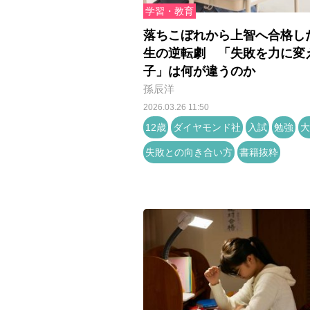
学習・教育
落ちこぼれから上智へ合格し
生の逆転劇 「失敗を力に変
子」は何が違うのか
孫辰洋
2026.03.26 11:50
12歳
ダイヤモンド社
入試
勉強
大
失敗との向き合い方
書籍抜粋