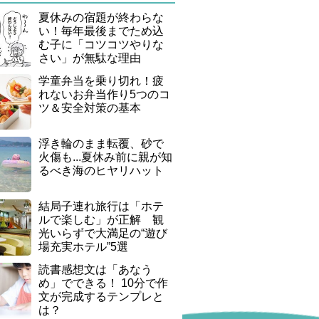
夏休みの宿題が終わらな
い！毎年最後までため込
む子に「コツコツやりな
さい」が無駄な理由
学童弁当を乗り切れ！疲
れないお弁当作り5つのコ
ツ＆安全対策の基本
浮き輪のまま転覆、砂で
火傷も...夏休み前に親が知
るべき海のヒヤリハット
結局子連れ旅行は「ホテ
ルで楽しむ」が正解 観
光いらずで大満足の“遊び
場充実ホテル”5選
読書感想文は「あなう
め」でできる！ 10分で作
文が完成するテンプレと
は？