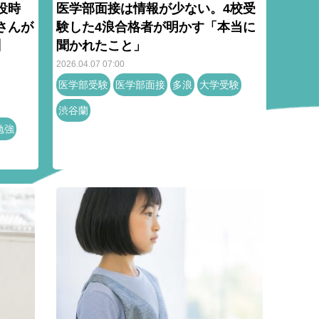
役時
医学部面接は情報が少ない。4校受
さんが
験した4浪合格者が明かす「本当に
】
聞かれたこと」
2026.04.07 07:00
医学部受験
医学部面接
多浪
大学受験
渋谷蘭
勉強