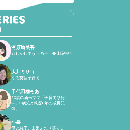
載
河原崎美香
もしかしてうちの子、発達障害!?
大井ミサコ
ゆる英語子育て
千代田橋そあ
43歳の新米ママ「子育て修行
中」0歳児と親歴0年の成長記
録」
小栗
母と息子、山梨ふたり暮らし