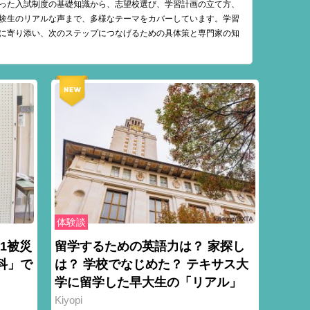
った入試制度の基礎知識から、志望校選び、学習計画の立て方、
験生のリアルな声まで、多様なテーマをカバーしています。学習
に寄り添い、次のステップにつなげるための具体策と専門家の知
体験談
1被災
留学するための英語力は？ 家探し
科」で
は？ 学校でなじめた？ テキサス大
学に留学した早大生の「リアル」
Kiyopi