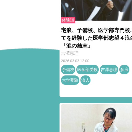
体験談
宅浪、予備校、医学部専門校
てを経験した医学部志望４浪
「涙の結末」
吉澤恵理
2026.03.03 12:00
予備校
医学部受験
吉澤恵理
多浪
大学受験
浪人