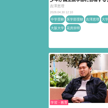
吉澤恵理
2026.04.30 12:10
中学受験
医学部受験
吉澤恵理
大
大阪大学
花房崇明
学習・教育