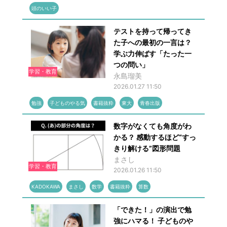
頭のいい子
テストを持って帰ってき
た子への最初の一言は？
学ぶ力伸ばす「たった一
つの問い」
学習・教育
永島瑠美
2026.01.27 11:50
勉強
子どものやる気
書籍抜粋
東大
青春出版
数字がなくても角度がわ
かる？ 感動するほど“すっ
きり解ける”図形問題
まさし
学習・教育
2026.01.26 11:50
KADOKAWA
まさし
数学
書籍抜粋
算数
「できた！」の演出で勉
強にハマる！ 子どものや