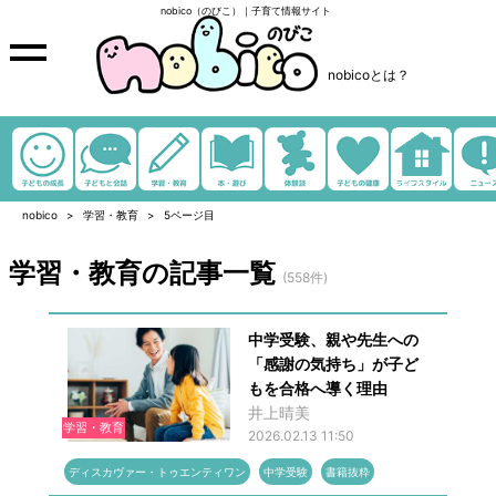
nobico（のびこ）｜子育て情報サイト
nobicoとは？
nobico
学習・教育
5ページ目
学習・教育の記事一覧
(558件)
中学受験、親や先生への
「感謝の気持ち」が子ど
もを合格へ導く理由
井上晴美
学習・教育
2026.02.13 11:50
ディスカヴァー・トゥエンティワン
中学受験
書籍抜粋