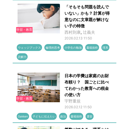
「そもそも問題を読んで
いない」かも？ 計算が得
意なのに文章題が解けな
い子の特徴
学習・教育
西村則康
,
辻󠄀義夫
2026.02.13 11:50
ウェッジブックス
倫理的思考
小学生の勉強
書籍抜粋
理系
読解力
日本の学費は家庭のお財
布頼り？ 国ごとに比べ
てわかった教育への税金
の使い方
学習・教育
宇野重規
2026.02.12 11:50
Gakken
子どもに伝えたい
政治
書籍抜粋
選挙