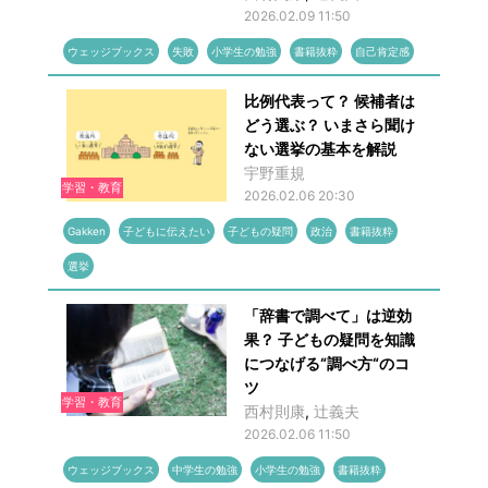
2026.02.09 11:50
ウェッジブックス
失敗
小学生の勉強
書籍抜粋
自己肯定感
比例代表って？ 候補者は
どう選ぶ？ いまさら聞け
ない選挙の基本を解説
宇野重規
学習・教育
2026.02.06 20:30
Gakken
子どもに伝えたい
子どもの疑問
政治
書籍抜粋
選挙
「辞書で調べて」は逆効
果？ 子どもの疑問を知識
につなげる“調べ方“のコ
ツ
学習・教育
西村則康
,
辻󠄀義夫
2026.02.06 11:50
ウェッジブックス
中学生の勉強
小学生の勉強
書籍抜粋