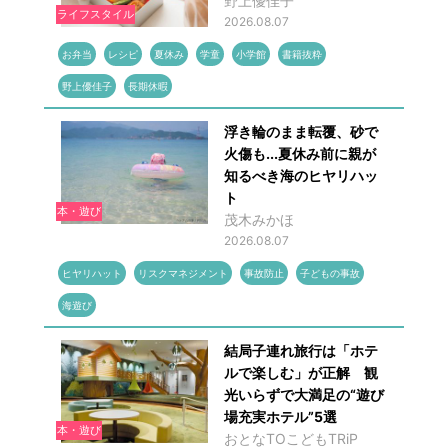
野上優佳子
ライフスタイル
2026.08.07
お弁当
レシピ
夏休み
学童
小学館
書籍抜粋
野上優佳子
長期休暇
浮き輪のまま転覆、砂で
火傷も...夏休み前に親が
知るべき海のヒヤリハッ
ト
本・遊び
茂木みかほ
2026.08.07
ヒヤリハット
リスクマネジメント
事故防止
子どもの事故
海遊び
結局子連れ旅行は「ホテ
ルで楽しむ」が正解 観
光いらずで大満足の“遊び
場充実ホテル”5選
本・遊び
おとなTOこどもTRiP