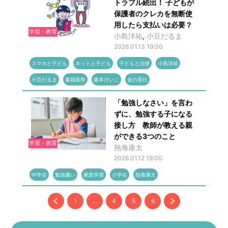
トラブル続出！ 子どもが
保護者のクレカを無断使
用したら支払いは必要？
学習・教育
小島洋祐
,
小豆だるま
2026.01.13 19:30
スマホと子ども
ネットと子ども
子どもと法律
小島洋祐
小豆だるま
書籍抜粋
藤本けいこ
金の星社
「勉強しなさい」を言わ
ずに、勉強する子になる
接し方 教師が教える親
ができる3つのこと
学習・教育
熱海康太
2026.01.12 19:00
中学生
勉強嫌い
家庭学習
小学生
熱海康太
1
…
4
5
6