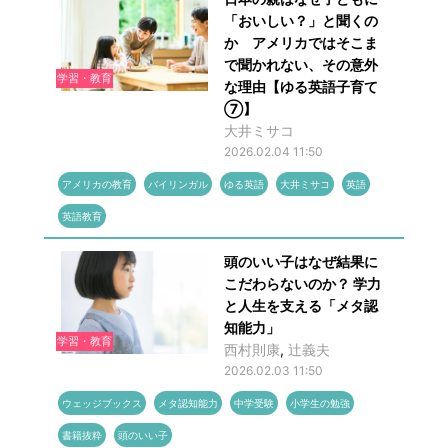
「おいしい？」と聞くの
か アメリカではそこま
で聞かれない、その意外
学習・教育
な理由【ゆる英語子育て
⑦】
大井ミサコ
2026.02.04 11:50
アメリカの教育
バイリンガル
ゆる英語
大井ミサコ
英語
英語教育
頭のいい子はなぜ結果に
こだわらないのか？ 学力
と人生を支える「メタ認
知能力」
学習・教育
西村則康
,
辻󠄀義夫
2026.02.03 11:50
ウェッジブックス
メタ認知能力
中学受験
小学生の勉強
書籍抜粋
頭のいい子