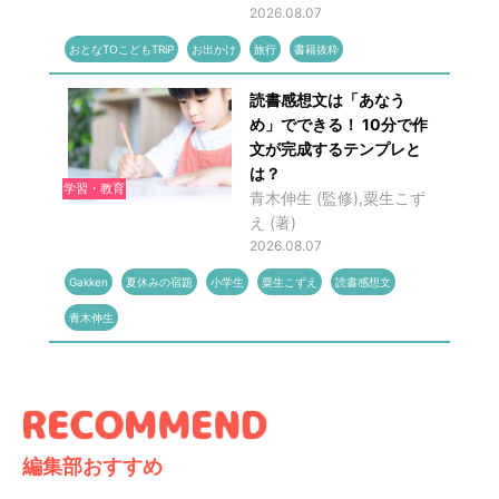
2026.08.07
おとなTOこどもTRiP
お出かけ
旅行
書籍抜粋
読書感想文は「あなう
め」でできる！ 10分で作
文が完成するテンプレと
は？
学習・教育
青木伸生 (監修),粟生こず
え (著)
2026.08.07
Gakken
夏休みの宿題
小学生
粟生こずえ
読書感想文
青木伸生
編集部おすすめ