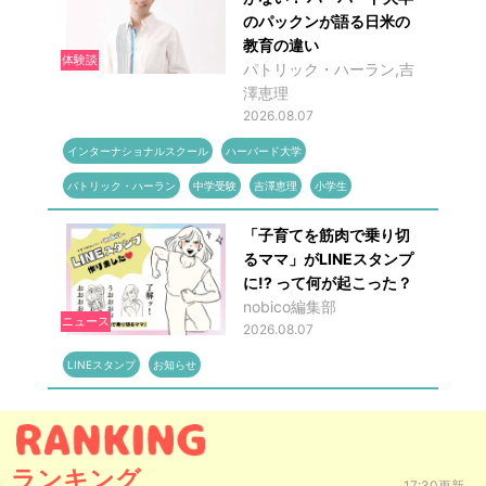
のパックンが語る日米の
教育の違い
体験談
パトリック・ハーラン,吉
澤恵理
2026.08.07
インターナショナルスクール
ハーバード大学
パトリック・ハーラン
中学受験
吉澤恵理
小学生
「子育てを筋肉で乗り切
るママ」がLINEスタンプ
に!? って何が起こった？
nobico編集部
ニュース
2026.08.07
LINEスタンプ
お知らせ
ランキング
17:30更新