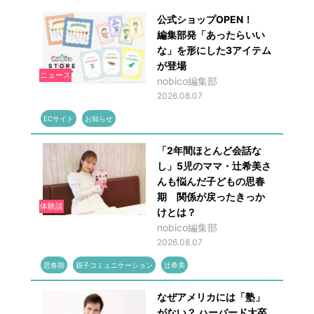
公式ショップOPEN！
編集部発「あったらいい
な」を形にした3アイテム
が登場
ニュース
nobico編集部
2026.08.07
ECサイト
お知らせ
「2年間ほとんど会話な
し」5児のママ・辻希美さ
んも悩んだ子どもの思春
期 関係が戻ったきっか
体験談
けとは？
nobico編集部
2026.08.07
思春期
親子コミュニケーション
辻希美
なぜアメリカには「塾」
がない？ ハーバード大卒