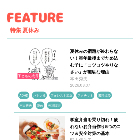
特集
夏休み
夏休みの宿題が終わらな
い！毎年最後までため込
む子に「コツコツやりな
さい」が無駄な理由
子どもの成長
本田秀夫
2026.08.07
ADHD
バトン社
フォレスト出版
フクチマミ
書籍抜粋
本田秀夫
漫画
発達障害
学童弁当を乗り切れ！疲
れないお弁当作り5つのコ
ツ＆安全対策の基本