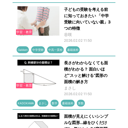
子どもの受験を考える前
に知っておきたい 「中学
受験に向いていない親」3
つの特徴
学習・教育
谷咲
2026.02.02 11:50
Gakken
中学受験
中高一貫校
書籍抜粋
長さがわからなくても面
積がわかる？ 面白いほ
ど“スッと解ける”図形の
面積の解き方
学習・教育
まさし
2026.02.02 11:50
KADOKAWA
まさし
数学
書籍抜粋
算数
面積が見えにくいシンプ
ルな図形…線をひくだけ