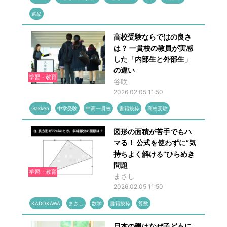
選挙
高校受験ならではの良さ
は？ 一貫校の教員が実感
した「内部生と外部生」
の違い
学習・教育
谷咲
2026.02.05 11:50
Gakken
中学受験
中高一貫校
書籍抜粋
高校受験
図形の面積が苦手でもハ
マる！ 公式を使わずに“気
持ちよく解ける”ひらめき
問題
学習・教育
まさし
2026.02.05 11:50
KADOKAWA
まさし
数学
書籍抜粋
算数
日本の親はなぜ子どもに