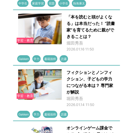
中学生
家庭学習
宿題
小学生
熱海康太
「本を読むと頭がよくな
る」は本当だった！ “読書
家”を育てるために親がで
きることは？
学習・教育
堀田秀吾
2026.01.16 11:50
Gakken
学力
書籍抜粋
読書
フィクションとノンフィ
クション、子どもの学力
につながる本は？ 専門家
が解説
学習・教育
堀田秀吾
2026.01.14 11:50
Gakken
学力
書籍抜粋
読書
オンラインゲーム課金で