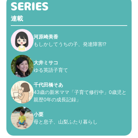
連載
河原崎美香
もしかしてうちの子、発達障害!?
大井ミサコ
ゆる英語子育て
千代田橋そあ
43歳の新米ママ「子育て修行中」0歳児と
親歴0年の成長記録」
小栗
母と息子、山梨ふたり暮らし