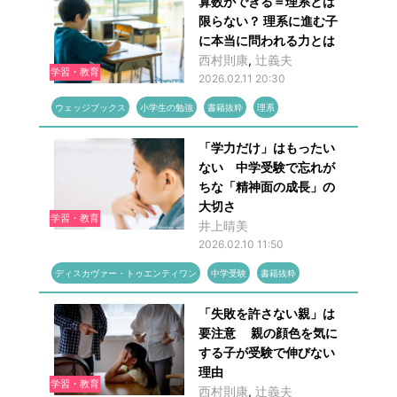
算数ができる＝理系とは
限らない？ 理系に進む子
に本当に問われる力とは
西村則康
,
辻󠄀義夫
学習・教育
2026.02.11 20:30
ウェッジブックス
小学生の勉強
書籍抜粋
理系
「学力だけ」はもったい
ない 中学受験で忘れが
ちな「精神面の成長」の
大切さ
学習・教育
井上晴美
2026.02.10 11:50
ディスカヴァー・トゥエンティワン
中学受験
書籍抜粋
「失敗を許さない親」は
要注意 親の顔色を気に
する子が受験で伸びない
理由
学習・教育
西村則康
,
辻󠄀義夫