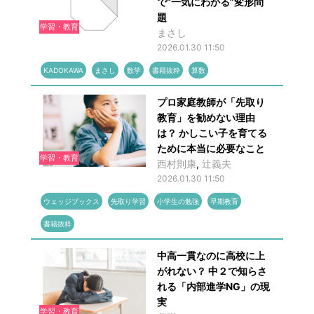
で“一気にわかる”変形問
題
学習・教育
まさし
2026.01.30 11:50
KADOKAWA
まさし
数学
書籍抜粋
算数
プロ家庭教師が「先取り
教育」を勧めない理由
は？ かしこい子を育てる
ために本当に必要なこと
学習・教育
西村則康
,
辻󠄀義夫
2026.01.30 11:50
ウェッジブックス
先取り学習
小学生の勉強
早期教育
書籍抜粋
中高一貫なのに高校に上
がれない？ 中２で知らさ
れる「内部進学NG」の現
実
学習・教育