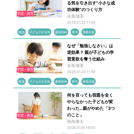
る気を引き出す“小さな成
功体験”のつくり方
学習・教育
永島瑠美
2026.01.22 11:50
勉強
子どものやる気
書籍抜粋
東大
青春出版
なぜ「勉強しなさい」は
逆効果？ 親が子どもの学
習意欲を奪う仕組み
永島瑠美
学習・教育
2026.01.20 11:50
勉強
子どものやる気
書籍抜粋
東大
青春出版
何を言っても宿題を全く
やらなかった子どもが変
わった…親がやめた「3つ
のこと」
学習・教育
熱海康太
2026.01.16 19:00