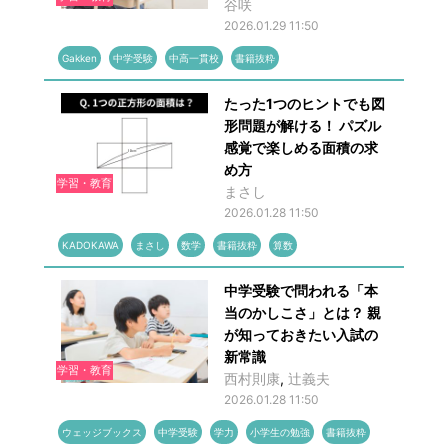
谷咲
2026.01.29 11:50
Gakken
中学受験
中高一貫校
書籍抜粋
たった1つのヒントでも図
形問題が解ける！ パズル
感覚で楽しめる面積の求
め方
学習・教育
まさし
2026.01.28 11:50
KADOKAWA
まさし
数学
書籍抜粋
算数
中学受験で問われる「本
当のかしこさ」とは？ 親
が知っておきたい入試の
新常識
学習・教育
西村則康
,
辻󠄀義夫
2026.01.28 11:50
ウェッジブックス
中学受験
学力
小学生の勉強
書籍抜粋