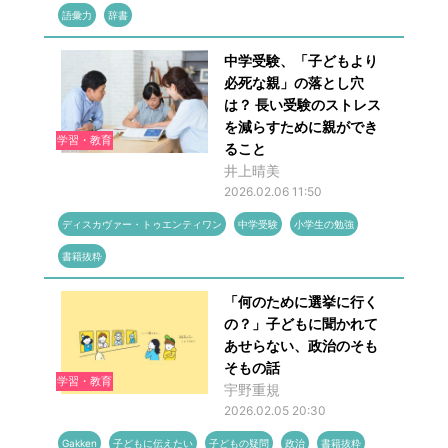
語彙力
辞書
中学受験、「子どもより
必死な親」の落とし穴
は？ 長い受験のストレス
を減らすために親ができ
学習・教育
ること
井上晴美
2026.02.06 11:50
ディスカヴァー・トゥエンティワン
中学受験
小学生の勉強
書籍抜粋
「何のために選挙に行く
の？」子どもに聞かれて
あせらない、政治のそも
そもの話
学習・教育
宇野重規
2026.02.05 20:30
Gakken
子どもに伝えたい
子どもの疑問
政治
書籍抜粋