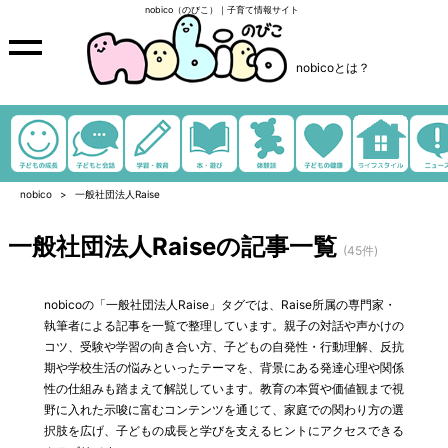
nobico（のびこ）｜子育て情報サイト
nobicoとは？
nobico
一般社団法人Raise
一般社団法人Raiseの記事一覧
(45件)
nobicoの「一般社団法人Raise」タグでは、Raise所属の専門家・
執筆者による記事を一覧で整理しています。親子の対話や声かけの
コツ、受験や学習の向き合い方、子どもの自発性・行動理解、反抗
期や学校生活の悩みといったテーマを、背景にある発達心理や関係
性の仕組みも踏まえて解説しています。教育の本質や価値観まで視
野に入れた示唆に富むコンテンツを通じて、家庭での関わり方の選
択肢を広げ、子どもの成長と学びを支えるヒントにアクセスできる