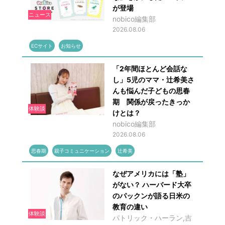
が登場
ニュース
nobico編集部
2026.08.06
ECサイト
お知らせ
「2年間ほとんど会話な
し」5児のママ・辻希美さ
んも悩んだ子どもの思春
期 関係が戻ったきっか
体験談
けとは？
nobico編集部
2026.08.06
思春期
親子コミュニケーション
辻希美
なぜアメリカには「塾」
がない？ ハーバード大卒
のパックンが語る日米の
教育の違い
体験談
パトリック・ハーラン,吉