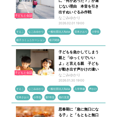
に「何かあった？」が通
じない理由 本音を引き
出すぬいぐるみ作戦
子どもと会話
なごみゆかり
2026.02.01 19:00
すえこ
なごみゆかり
一般社団法人Raise
宮本さおり
小学生
親子コミュニケーション
親子関係
子どもを急かしてしまう
親と「ゆっくりでいい
よ」と言える親 子ども
が動き出す声かけの違い
子どもと会話
なごみゆかり
2026.01.30 19:00
すえこ
なごみゆかり
一般社団法人Raise
入学準備
声かけ
宮本さおり
小学生
新1年生
朝の支度
思春期に「急に無口にな
る子」と「もともと無口