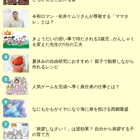
令和ロマン・松井ケムリさんが尊敬する「ママタ
レ」とは？
きょうだいの習い事で待たされる2歳児...かんしゃく
を変えた先生の1分の工夫
夏休みの自由研究におすすめ！ 親子で観察しながら
作れるレシピ
人気ゲームを完成へ導く責任者の仕事とは？
なにもかもがイヤになり海に身を投げる西郷隆盛
「挨拶しなさい！」は逆効果？ 自分から挨拶する子
の育て方