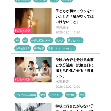
子どもが初めてウソをつ
いたとき「親がやっては
いけないこと」
柳澤綾子
子どもと会話
2026.02.24 13:20
5歳
6歳
一般社団法人Raise
叱り方
子どものウソ
小学校低学年
柳澤綾子
親子コミュニケーション
受験の合否を分ける食事
と水分補給 試験当日に
脳を活性化させる「勝負
メシ」
子どもの成長
水野雅浩
2026.02.02 12:00
一般社団法人Raise
受験
宮本さおり
水野雅浩
食事
学校に行きたがらない子