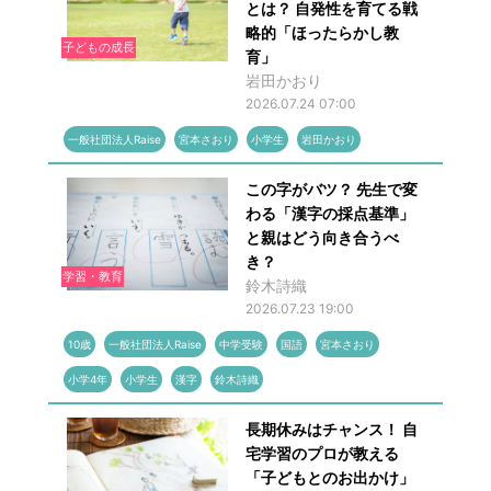
とは？ 自発性を育てる戦
略的「ほったらかし教
子どもの成長
育」
岩田かおり
2026.07.24 07:00
一般社団法人Raise
宮本さおり
小学生
岩田かおり
この字がバツ？ 先生で変
わる「漢字の採点基準」
と親はどう向き合うべ
き？
学習・教育
鈴木詩織
2026.07.23 19:00
10歳
一般社団法人Raise
中学受験
国語
宮本さおり
小学4年
小学生
漢字
鈴木詩織
長期休みはチャンス！ 自
宅学習のプロが教える
「子どもとのお出かけ」