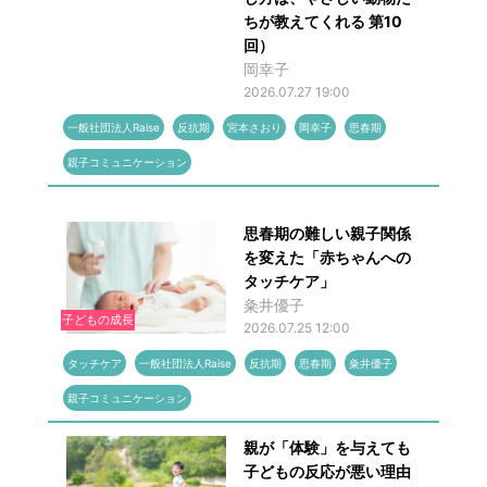
ちが教えてくれる 第10
回）
岡幸子
2026.07.27 19:00
一般社団法人Raise
反抗期
宮本さおり
岡幸子
思春期
親子コミュニケーション
思春期の難しい親子関係
を変えた「赤ちゃんへの
タッチケア」
粂井優子
子どもの成長
2026.07.25 12:00
タッチケア
一般社団法人Raise
反抗期
思春期
粂井優子
親子コミュニケーション
親が「体験」を与えても
子どもの反応が悪い理由