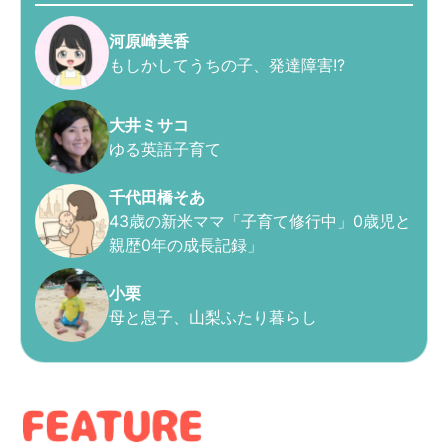
河原崎美香
もしかしてうちの子、発達障害!?
大井ミサコ
ゆる英語子育て
千代田橋そあ
43歳の新米ママ「子育て修行中」0歳児と
親歴0年の成長記録」
小栗
母と息子、山梨ふたり暮らし