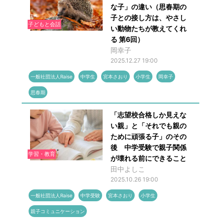
な子」の違い（思春期の
子との接し方は、やさし
子どもと会話
い動物たちが教えてくれ
る 第6回）
岡幸子
2025.12.27 19:00
一般社団法人Raise
中学生
宮本さおり
小学生
岡幸子
思春期
「志望校合格しか見えな
い親」と「それでも親の
ために頑張る子」のその
後 中学受験で親子関係
学習・教育
が壊れる前にできること
田中よしこ
2025.10.26 19:00
一般社団法人Raise
中学受験
宮本さおり
小学生
親子コミュニケーション