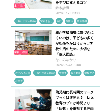
を学びに変えるコツ
本・遊び
鈴木詩織
2026.07.22 19:00
一般社団法人Raise
宮本さおり
旅行
自律性
鈴木詩織
親が学級崩壊に気づきに
くいのは、子どもの多く
が担任をかばうから…学
校生活のために大切な
学習・教育
「個人面談」
なごみゆかり
2026.06.30 09:00
なごみゆかり
一般社団法人Raise
中学生
個人面談
学校生活
小学生
幼児期に長時間のワーク
ブックは逆効果？ 幼児
教育のプロが時間より
「回数」を重視する理由