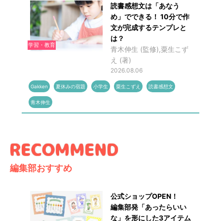
読書感想文は「あなう
め」でできる！ 10分で作
文が完成するテンプレと
は？
学習・教育
青木伸生 (監修),粟生こず
え (著)
2026.08.06
Gakken
夏休みの宿題
小学生
粟生こずえ
読書感想文
青木伸生
編集部おすすめ
公式ショップOPEN！
編集部発「あったらいい
な」を形にした3アイテム