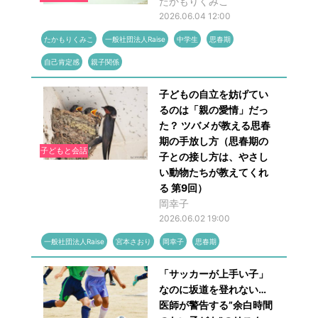
たかもりくみこ
2026.06.04 12:00
たかもりくみこ
一般社団法人Raise
中学生
思春期
自己肯定感
親子関係
子どもの自立を妨げてい
るのは「親の愛情」だっ
た？ ツバメが教える思春
期の手放し方（思春期の
子どもと会話
子との接し方は、やさし
い動物たちが教えてくれ
る 第9回）
岡幸子
2026.06.02 19:00
一般社団法人Raise
宮本さおり
岡幸子
思春期
「サッカーが上手い子」
なのに坂道を登れない…
医師が警告する”余白時間