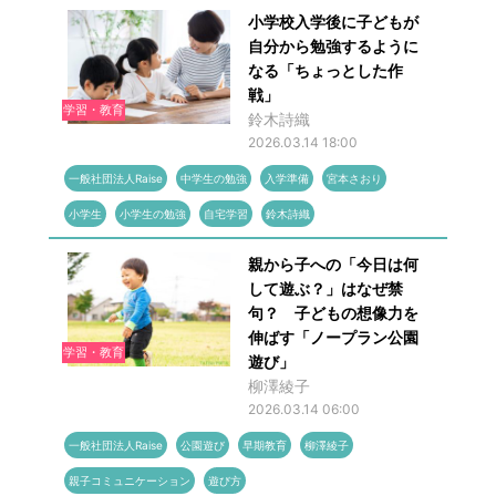
小学校入学後に子どもが
自分から勉強するように
なる「ちょっとした作
戦」
学習・教育
鈴木詩織
2026.03.14 18:00
一般社団法人Raise
中学生の勉強
入学準備
宮本さおり
小学生
小学生の勉強
自宅学習
鈴木詩織
親から子への「今日は何
して遊ぶ？」はなぜ禁
句？ 子どもの想像力を
伸ばす「ノープラン公園
学習・教育
遊び」
柳澤綾子
2026.03.14 06:00
一般社団法人Raise
公園遊び
早期教育
柳澤綾子
親子コミュニケーション
遊び方