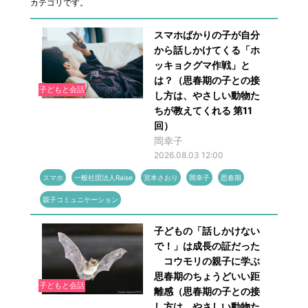
カテゴリです。
スマホばかりの子が自分
から話しかけてくる「ホ
ッキョクグマ作戦」と
は？（思春期の子との接
子どもと会話
し方は、やさしい動物た
ちが教えてくれる 第11
回）
岡幸子
2026.08.03 12:00
スマホ
一般社団法人Raise
宮本さおり
岡幸子
思春期
親子コミュニケーション
子どもの「話しかけない
で！」は成長の証だった
コウモリの親子に学ぶ
思春期のちょうどいい距
子どもと会話
離感（思春期の子との接
し方は、やさしい動物た