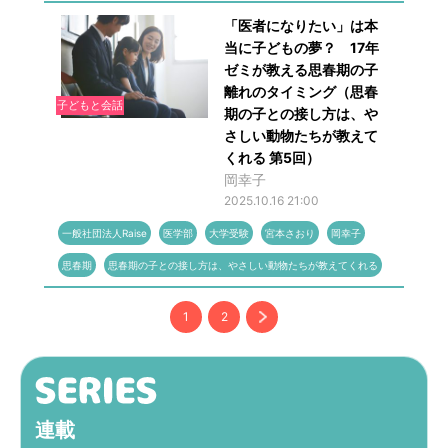
「医者になりたい」は本
当に子どもの夢？ 17年
ゼミが教える思春期の子
離れのタイミング（思春
子どもと会話
期の子との接し方は、や
さしい動物たちが教えて
くれる 第5回）
岡幸子
2025.10.16 21:00
一般社団法人Raise
医学部
大学受験
宮本さおり
岡幸子
思春期
思春期の子との接し方は、やさしい動物たちが教えてくれる
1
2
連載