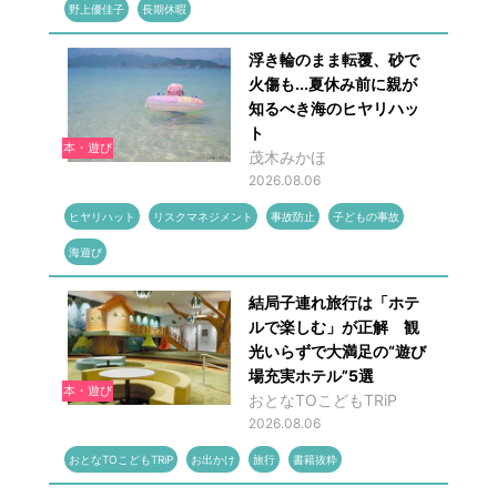
野上優佳子
長期休暇
浮き輪のまま転覆、砂で
火傷も...夏休み前に親が
知るべき海のヒヤリハッ
ト
本・遊び
茂木みかほ
2026.08.06
ヒヤリハット
リスクマネジメント
事故防止
子どもの事故
海遊び
結局子連れ旅行は「ホテ
ルで楽しむ」が正解 観
光いらずで大満足の“遊び
場充実ホテル”5選
本・遊び
おとなTOこどもTRiP
2026.08.06
おとなTOこどもTRiP
お出かけ
旅行
書籍抜粋