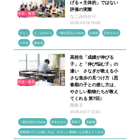
げる＝主体的」ではない
評価の実際
学習・教育
なごみゆかり
2026.03.18 19:00
すえこ
なごみゆかり
一般社団法人Raise
主体的
宮本さおり
小学生
通知表
高校生「成績が伸びる
子」と「伸び悩む子」の
違い さなぎが教える小
さな進歩の見つけ方（思
学習・教育
春期の子との接し方は、
やさしい動物たちが教え
てくれる 第7回）
岡幸子
2026.03.17 12:00
一般社団法人Raise
宮本さおり
岡幸子
思春期
思春期の子との接し方は、やさしい動物たちが教えてくれる