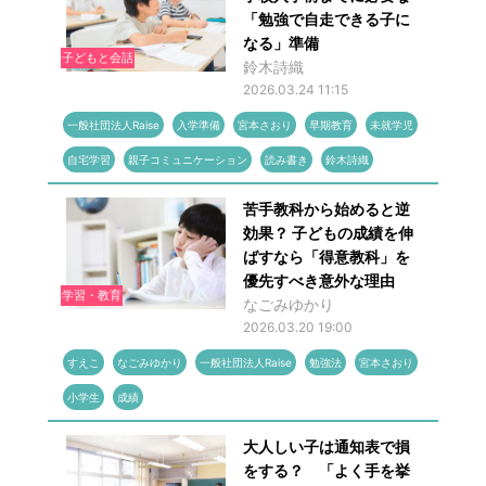
「勉強で自走できる子に
なる」準備
子どもと会話
鈴木詩織
2026.03.24 11:15
一般社団法人Raise
入学準備
宮本さおり
早期教育
未就学児
自宅学習
親子コミュニケーション
読み書き
鈴木詩織
苦手教科から始めると逆
効果？ 子どもの成績を伸
ばすなら「得意教科」を
優先すべき意外な理由
学習・教育
なごみゆかり
2026.03.20 19:00
すえこ
なごみゆかり
一般社団法人Raise
勉強法
宮本さおり
小学生
成績
大人しい子は通知表で損
をする？ 「よく手を挙