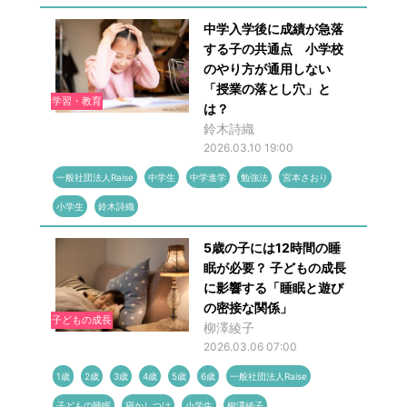
中学入学後に成績が急落
する子の共通点 小学校
のやり方が通用しない
「授業の落とし穴」と
学習・教育
は？
鈴木詩織
2026.03.10 19:00
一般社団法人Raise
中学生
中学進学
勉強法
宮本さおり
小学生
鈴木詩織
5歳の子には12時間の睡
眠が必要？ 子どもの成長
に影響する「睡眠と遊び
の密接な関係」
子どもの成長
柳澤綾子
2026.03.06 07:00
1歳
2歳
3歳
4歳
5歳
6歳
一般社団法人Raise
子どもの睡眠
寝かしつけ
小学生
柳澤綾子