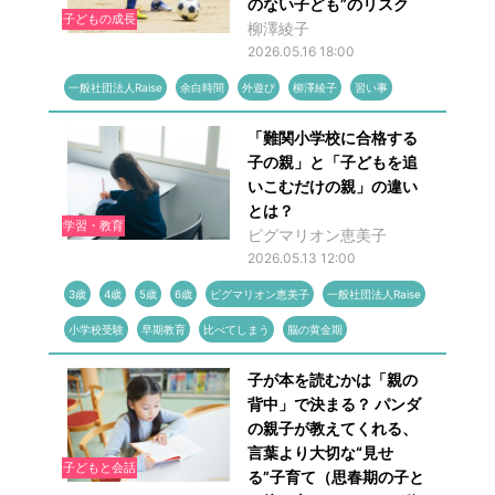
のない子ども”のリスク
子どもの成長
柳澤綾子
2026.05.16 18:00
一般社団法人Raise
余白時間
外遊び
柳澤綾子
習い事
「難関小学校に合格する
子の親」と「子どもを追
いこむだけの親」の違い
とは？
学習・教育
ピグマリオン恵美子
2026.05.13 12:00
3歳
4歳
5歳
6歳
ピグマリオン恵美子
一般社団法人Raise
小学校受験
早期教育
比べてしまう
脳の黄金期
子が本を読むかは「親の
背中」で決まる？ パンダ
の親子が教えてくれる、
言葉より大切な“見せ
子どもと会話
る”子育て（思春期の子と