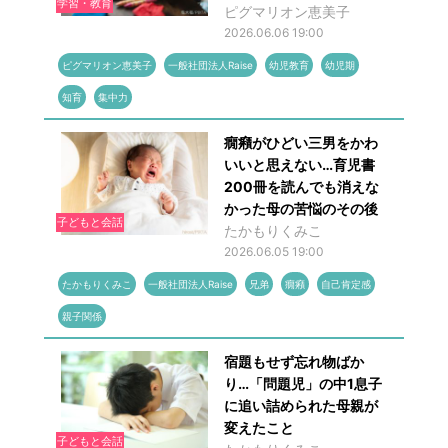
学習・教育
ピグマリオン恵美子
2026.06.06 19:00
ピグマリオン恵美子
一般社団法人Raise
幼児教育
幼児期
知育
集中力
癇癪がひどい三男をかわ
いいと思えない…育児書
200冊を読んでも消えな
かった母の苦悩のその後
子どもと会話
たかもりくみこ
2026.06.05 19:00
たかもりくみこ
一般社団法人Raise
兄弟
癇癪
自己肯定感
親子関係
宿題もせず忘れ物ばか
り…「問題児」の中1息子
に追い詰められた母親が
変えたこと
子どもと会話