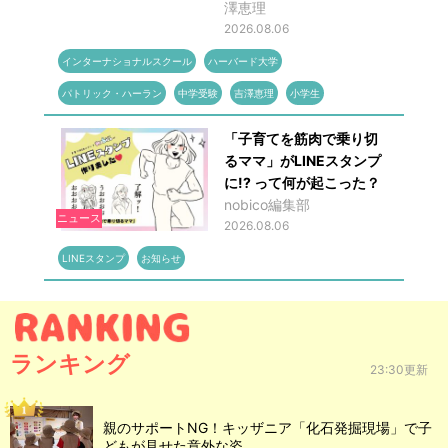
澤恵理
2026.08.06
インターナショナルスクール
ハーバード大学
パトリック・ハーラン
中学受験
吉澤恵理
小学生
「子育てを筋肉で乗り切
るママ」がLINEスタンプ
に!? って何が起こった？
nobico編集部
ニュース
2026.08.06
LINEスタンプ
お知らせ
ランキング
23:30更新
親のサポートNG！キッザニア「化石発掘現場」で子
どもが見せた意外な姿