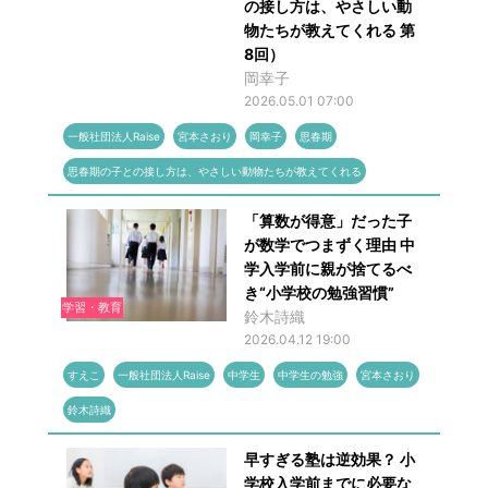
の接し方は、やさしい動
物たちが教えてくれる 第
8回）
岡幸子
2026.05.01 07:00
一般社団法人Raise
宮本さおり
岡幸子
思春期
思春期の子との接し方は、やさしい動物たちが教えてくれる
「算数が得意」だった子
が数学でつまずく理由 中
学入学前に親が捨てるべ
き“小学校の勉強習慣”
学習・教育
鈴木詩織
2026.04.12 19:00
すえこ
一般社団法人Raise
中学生
中学生の勉強
宮本さおり
鈴木詩織
早すぎる塾は逆効果？ 小
学校入学前までに必要な